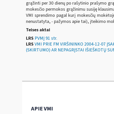
grąžinti per 30 dienų po rašytinio prašymo g
mokesčio permokos grąžinimu susiję klausimai
VMI sprendimo pagal kurį mokesčių mokėtojui
nenustatyta, - pažymos apie tai), įteikimo mo
Teises aktai
LRS
PVMĮ 91 str.
LRS
VMI PRIE FM VIRŠININKO 2004-12-07 Į
(SKIRTUMO) AR NEPAGRĮSTAI IŠIEŠKOTŲ SU
APIE VMI