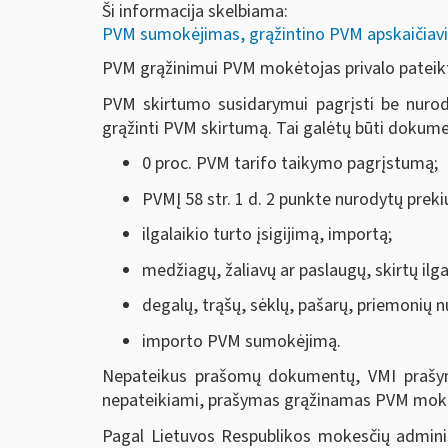
Ši informacija skelbiama:
PVM sumokėjimas, grąžintino PVM apskaičiavi
PVM grąžinimui PVM mokėtojas privalo pateikt
PVM skirtumo susidarymui pagrįsti be nurody
grąžinti PVM skirtumą. Tai galėtų būti dokumen
0 proc. PVM tarifo taikymo pagrįstumą;
PVMĮ 58 str. 1 d. 2 punkte nurodytų preki
ilgalaikio turto įsigijimą, importą;
medžiagų, žaliavų ar paslaugų, skirtų ilga
degalų, trąšų, sėklų, pašarų, priemonių nu
importo PVM sumokėjimą.
Nepateikus prašomų dokumentų, VMI prašym
nepateikiami, prašymas grąžinamas PVM mokė
Pagal Lietuvos Respublikos mokesčių adminis