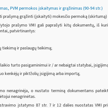
mas, PVM permokos įskaitymas ir grąžinimas (90-94 str.)
i prašymą grąžinti (įskaityti) mokesčio permoką (skirtumą)
tojo prašymo VMI gali paprašyti kitų dokumentų, iš kurių 
tai, patvirtinantys:
ų tiekimą ir paslaugų teikimą;
laikio turto pasigaminimui ir / ar nebaigtai statybai, įsigiji
o kenkėjų ir piktžolių įsigijimą arba importą;
o nenagrinėja, o nustato terminą dokumentams pateikti.
tojui nenagrinėtas.
travimo įstatymo 87 str. 7 ir 12 dalies nuostatas VMI pr