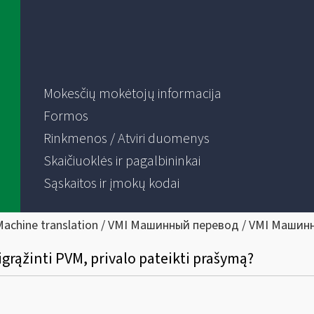
Mokesčių mokėtojų informacija
Formos
Rinkmenos / Atviri duomenys
Skaičiuoklės ir pagalbininkai
Sąskaitos ir įmokų kodai
Machine translation / VMI Машинный перевод / VMI Машин
rąžinti PVM, privalo pateikti prašymą?