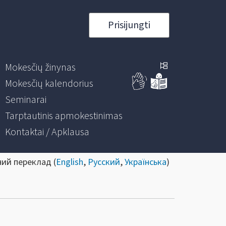
Prisijungti
Mokesčių žinynas
Mokesčių kalendorius
Seminarai
Tarptautinis apmokestinimas
Kontaktai / Apklausa
ний переклад (
English
,
Русский
,
Українська
)