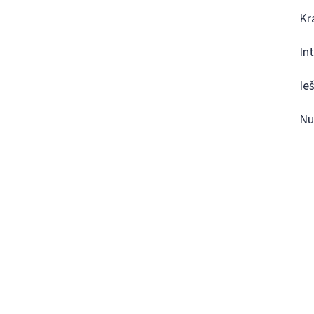
Kr
In
Ie
Nu