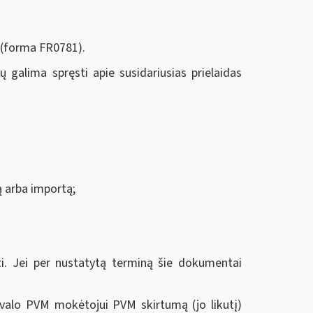
 (forma FR0781).
galima spręsti apie susidariusias prielaidas
mą arba importą;
 Jei per nustatytą terminą šie dokumentai
ivalo PVM mokėtojui PVM skirtumą (jo likutį)