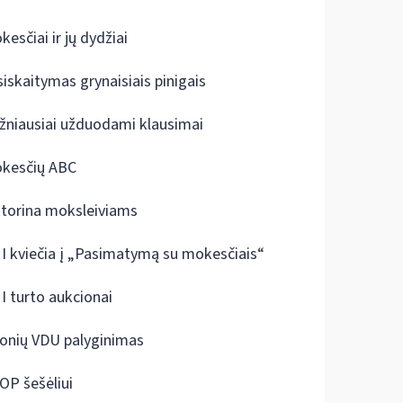
kesčiai ir jų dydžiai
siskaitymas grynaisiais pinigais
žniausiai užduodami klausimai
kesčių ABC
ktorina moksleiviams
I kviečia į „Pasimatymą su mokesčiais“
I turto aukcionai
onių VDU palyginimas
OP šešėliui