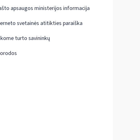
ašto apsaugos ministerijos informacija
terneto svetainės atitikties paraiška
škome turto savininkų
orodos