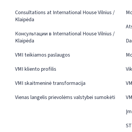
Consultations at International House Vilnius /
Mo
Klaipėda
At
Консультации в International House Vilnius /
Klaipėda
Da
VMI teikiamos paslaugos
Mo
VMI kliento profilis
Vi
VMI skaitmeninė transformacija
VM
Vienas langelis prievolėms valstybei sumokėti
VM
Įm
ST