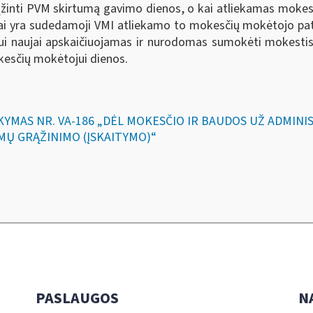
rąžinti PVM skirtumą gavimo dienos, o kai atliekamas moke
 yra sudedamoji VMI atliekamo to mokesčių mokėtojo patik
 naujai apskaičiuojamas ir nurodomas sumokėti mokestis ir
kesčių mokėtojui dienos.
SAKYMAS NR. VA-186 „DĖL MOKESČIO IR BAUDOS UŽ ADMI
MŲ GRĄŽINIMO (ĮSKAITYMO)“
PASLAUGOS
N