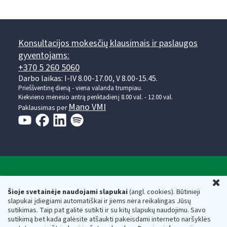
Konsultacijos mokesčių klausimais ir paslaugos
gyventojams:
+370 5 260 5060
Darbo laikas: I-IV 8.00-17.00, V 8.00-15.45.
Prieššventinę dieną - viena valanda trumpiau.
Kiekvieno mėnesio antrą penktadienį 8.00 val. - 12.00 val.
Mano VMI
Paklausimas per
Valstybinė mokesčių inspekcija prie Lietuvos
U
Respublikos finansų ministerijos
Šioje svetainėje naudojami slapukai
(angl. cookies). Būtinieji
slapukai įdiegiami automatiškai ir jiems nėra reikalingas Jūsų
Biudžetinė įstaiga. Juridinio asmens kodas — 188659752,
sutikimas. Taip pat galite sutikti ir su kitų slapukų naudojimu. Savo
adresas: Vasario 16-osios g. 14, 01107 Vilnius, Lietuva, el.paštas:
sutikimą bet kada galėsite atšaukti pakeisdami interneto naršyklės
vmi@vmi.lt
, E. pristatymo dėžutės adresas 188659752