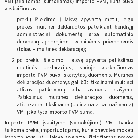
VMI įskaitomas (sumokamas) importo PVM, kuris buvo
apskaičiuotas:
prekių išleidimo į laisvą apyvartą metu, jeigu
prekės muitinei deklaruotos pateikiant bendrąjį
administracinį dokumentą arba automatinio
duomenų apdorojimo techninėmis priemonėmis
(toliau – muitinės deklaracija);
po prekių išleidimo į laisvą apyvartą patikslinus
muitinės deklaracijos, kurioje apskaičiuotas
importo PVM buvo įskaitytas, duomenis. Muitinės
deklaracijos duomenys gali būti tikslinami muitinei
atlikus patikrinimą arba asmens prašymu.
Patikslinus muitinės deklaracijos duomenis,
atitinkamai tikslinama (didinama arba mažinama)
VMI įskaityta importo PVM suma.
Importo PVM įskaitymo (sumokėjimo) VMI tvarka
taikoma prekių importuotojams, kurie prievolės mokėti
importo PVM už į laisvą apyvartą išleidžiamas prekes