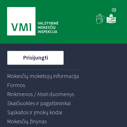
Prisijungti
Mokesčių mokėtojų informacija
Formos
Rinkmenos / Atviri duomenys
Skaičiuoklės ir pagalbininkai
Sąskaitos ir įmokų kodai
Mokesčių žinynas