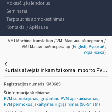
Mokesčių kalendorius
Seminarai
Tarptautinis apmokestinimas
Kontaktai / Apklausa
VMI Machine translation / VMI Машинный перевод /
VMI Машинний переклад (
English
,
Русский
,
Українська
)
Kuriais atvejais ir kam taikoma importo PVM įskaitymo (sumokėjimo) VMI tvarka?
Registracijos numeris KM0689
Ši informacija skelbiama:
PVM sumokėjimas, grąžintino PVM apskaičiavimas,
PVM permokos įskaitymas ir grąžinimas (90-94 str.)