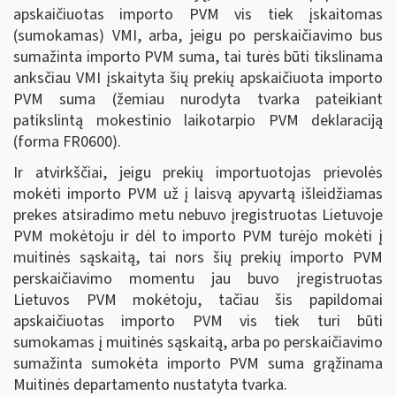
apskaičiuotas importo PVM vis tiek įskaitomas
(sumokamas) VMI, arba, jeigu po perskaičiavimo bus
sumažinta importo PVM suma, tai turės būti tikslinama
anksčiau VMI įskaityta šių prekių apskaičiuota importo
PVM suma (žemiau nurodyta tvarka pateikiant
patikslintą mokestinio laikotarpio PVM deklaraciją
(forma FR0600).
Ir atvirkščiai, jeigu prekių importuotojas prievolės
mokėti importo PVM už į laisvą apyvartą išleidžiamas
prekes atsiradimo metu nebuvo įregistruotas Lietuvoje
PVM mokėtoju ir dėl to importo PVM turėjo mokėti į
muitinės sąskaitą, tai nors šių prekių importo PVM
perskaičiavimo momentu jau buvo įregistruotas
Lietuvos PVM mokėtoju, tačiau šis papildomai
apskaičiuotas importo PVM vis tiek turi būti
sumokamas į muitinės sąskaitą, arba po perskaičiavimo
sumažinta sumokėta importo PVM suma grąžinama
Muitinės departamento nustatyta tvarka.