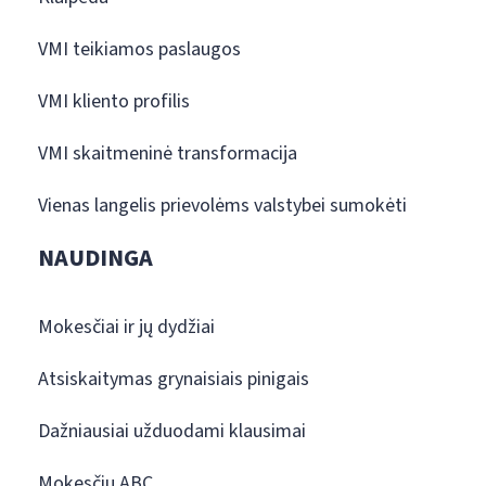
VMI teikiamos paslaugos
VMI kliento profilis
VMI skaitmeninė transformacija
Vienas langelis prievolėms valstybei sumokėti
NAUDINGA
Mokesčiai ir jų dydžiai
Atsiskaitymas grynaisiais pinigais
Dažniausiai užduodami klausimai
Mokesčių ABC