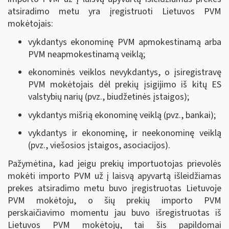
atsiradimo metu yra įregistruoti Lietuvos PVM
mokėtojais:
vykdantys ekonominę PVM apmokestinamą arba
PVM neapmokestinamą veiklą;
ekonominės veiklos nevykdantys, o įsiregistravę
PVM mokėtojais dėl prekių įsigijimo iš kitų ES
valstybių narių (pvz., biudžetinės įstaigos);
vykdantys mišrią ekonominę veiklą (pvz., bankai);
vykdantys ir ekonominę, ir neekonominę veiklą
(pvz., viešosios įstaigos, asociacijos).
Pažymėtina, kad jeigu prekių importuotojas prievolės
mokėti importo PVM už į laisvą apyvartą išleidžiamas
prekes atsiradimo metu buvo įregistruotas Lietuvoje
PVM mokėtoju, o šių prekių importo PVM
perskaičiavimo momentu jau buvo išregistruotas iš
Lietuvos PVM mokėtojų, tai šis papildomai