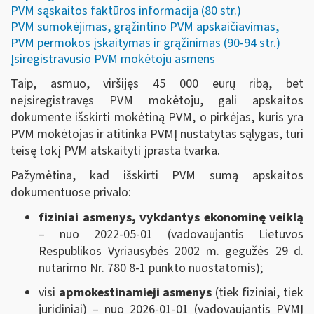
PVM sąskaitos faktūros informacija (80 str.)
PVM sumokėjimas, grąžintino PVM apskaičiavimas,
PVM permokos įskaitymas ir grąžinimas (90-94 str.)
Įsiregistravusio PVM mokėtoju asmens
Taip, asmuo, viršijęs 45 000 eurų ribą, bet
neįsiregistravęs PVM mokėtoju, gali apskaitos
dokumente išskirti mokėtiną PVM, o pirkėjas, kuris yra
PVM mokėtojas ir atitinka PVMĮ nustatytas sąlygas, turi
teisę tokį PVM atskaityti įprasta tvarka.
Pažymėtina, kad išskirti PVM sumą apskaitos
dokumentuose privalo:
fiziniai asmenys, vykdantys ekonominę veiklą
– nuo 2022-05-01 (vadovaujantis Lietuvos
Respublikos Vyriausybės 2002 m. gegužės 29 d.
nutarimo Nr. 780 8-1 punkto nuostatomis);
visi
apmokestinamieji asmenys
(tiek fiziniai, tiek
juridiniai) – nuo 2026-01-01 (vadovaujantis PVMĮ