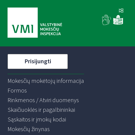
Prisijungti
Mokesčių mokėtojų informacija
Formos
Rinkmenos / Atviri duomenys
Skaičiuoklės ir pagalbininkai
Sąskaitos ir įmokų kodai
Mokesčių žinynas