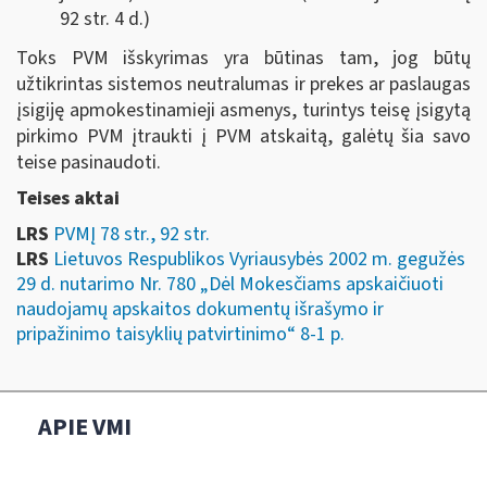
92 str. 4 d.)
Toks PVM išskyrimas yra būtinas tam, jog būtų
užtikrintas sistemos neutralumas ir prekes ar paslaugas
įsigiję apmokestinamieji asmenys, turintys teisę įsigytą
pirkimo PVM įtraukti į PVM atskaitą, galėtų šia savo
teise pasinaudoti.
Teises aktai
LRS
PVMĮ 78 str., 92 str.
LRS
Lietuvos Respublikos Vyriausybės 2002 m. gegužės
29 d. nutarimo Nr. 780 „Dėl Mokesčiams apskaičiuoti
naudojamų apskaitos dokumentų išrašymo ir
pripažinimo taisyklių patvirtinimo“ 8-1 p.
APIE VMI