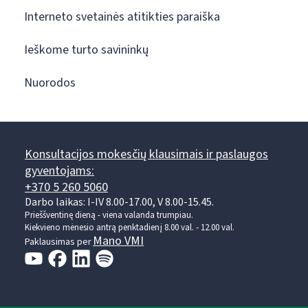
Interneto svetainės atitikties paraiška
Ieškome turto savininkų
Nuorodos
Konsultacijos mokesčių klausimais ir paslaugos
gyventojams:
+370 5 260 5060
Darbo laikas: I-IV 8.00-17.00, V 8.00-15.45.
Prieššventinę dieną - viena valanda trumpiau.
Kiekvieno mėnesio antrą penktadienį 8.00 val. - 12.00 val.
Mano VMI
Paklausimas per