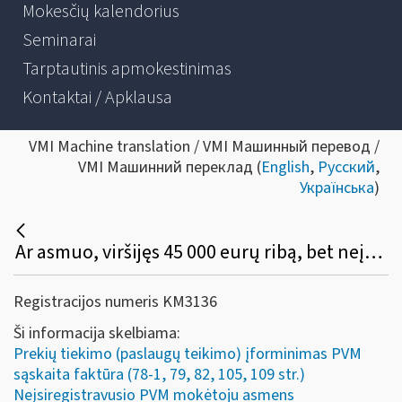
Mokesčių kalendorius
Seminarai
Tarptautinis apmokestinimas
Kontaktai / Apklausa
VMI Machine translation / VMI Машинный перевод /
VMI Машинний переклад (
English
,
Русский
,
Українська
)
Ar asmuo, viršijęs 45 000 eurų ribą, bet neįsiregistravęs PVM mokėtoju, gali (privalo) apskaitos dokumente išskirti PVM, o pirkėjas turi teisę tokį PVM atskaityti įprasta tvarka?
Registracijos numeris KM3136
Ši informacija skelbiama:
Prekių tiekimo (paslaugų teikimo) įforminimas PVM
sąskaita faktūra (78-1, 79, 82, 105, 109 str.)
Neįsiregistravusio PVM mokėtoju asmens