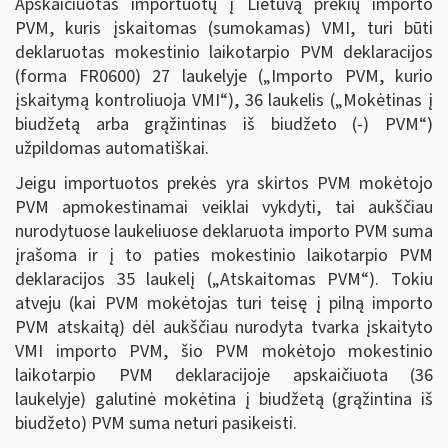
Apskaičiuotas importuotų į Lietuvą prekių importo
PVM, kuris įskaitomas (sumokamas) VMI, turi būti
deklaruotas mokestinio laikotarpio PVM deklaracijos
(forma FR0600) 27 laukelyje („Importo PVM, kurio
įskaitymą kontroliuoja VMI“), 36 laukelis („Mokėtinas į
biudžetą arba grąžintinas iš biudžeto (-) PVM“)
užpildomas automatiškai.
Jeigu importuotos prekės yra skirtos PVM mokėtojo
PVM apmokestinamai veiklai vykdyti, tai aukščiau
nurodytuose laukeliuose deklaruota importo PVM suma
įrašoma ir į to paties mokestinio laikotarpio PVM
deklaracijos 35 laukelį („Atskaitomas PVM“). Tokiu
atveju (kai PVM mokėtojas turi teisę į pilną importo
PVM atskaitą) dėl aukščiau nurodyta tvarka įskaityto
VMI importo PVM, šio PVM mokėtojo mokestinio
laikotarpio PVM deklaracijoje apskaičiuota (36
laukelyje) galutinė mokėtina į biudžetą (grąžintina iš
biudžeto) PVM suma neturi pasikeisti.