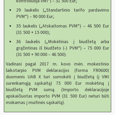
kontroliuoja VMI“) – 31 500 Eur;
29 laukelis („Standartinio tarifo pardavimo
PVM“) – 90 000 Eur;
35 laukelis („Atskaitomas PVM“) – 46 500 Eur
(31 500 + 15 000);
36 laukelis („Mokėtinas į biudžetą arba
grąžintinas iš biudžeto (-) PVM“) – 75 000 Eur
(31 500 + 90 000 – 46 500).
Vadinasi pagal 2017 m. kovo mėn. mokestinio
laikotarpio PVM deklaracijos (forma FR0600)
duomenis UAB X turi sumokėti į biudžetą (į VMI
surenkamąją sąskaitą) 75 000 Eur mokėtiną į
biudžetą PVM sumą. (Importo deklaracijoje
apskaičiuotas importo PVM (31 500 Eur) neturi būti
mokamas į muitinės sąskaitą).