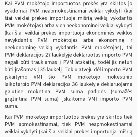
Kai PVM mokėtojo importuotos prekės yra skirtos jo
vykdomai PVM neapmokestinamai veiklai vykdyti (kai
šiai veiklai prekes importuoja mišrią veiklą vykdantis
PVM mokėtojas) arba vien neekonominei veiklai vykdyti
(kai šiai veiklai prekes importuoja ekonominės veiklos
nevykdantis PVM mokėtojas arba ekonominę ir
neekonominę veiklą vykdantis PVM mokėtojas), tai
PVM deklaracijos 27 laukelyje deklaruotas importo PVM
negali būti traukiamas į PVM atskaitą, todėl jis neturi
būti įrašomas į 35 laukelį. Tokiu atveju dėl importo PVM
įskaitymo VMI šio PVM mokėtojo mokestinio
laikotarpio PVM deklaracijos 36 laukelyje deklaruojama
galutinė mokėtina PVM suma padidės (sumažės
grąžintina PVM suma) įskaitoma VMI importo PVM
suma.
Kai PVM mokėtojo importuotos prekės yra skirtos tiek
PVM apmokestinamai, tiek PVM neapmokestinamai
veiklai vykdyti (kai šiai veiklai prekes importuoja mišrią