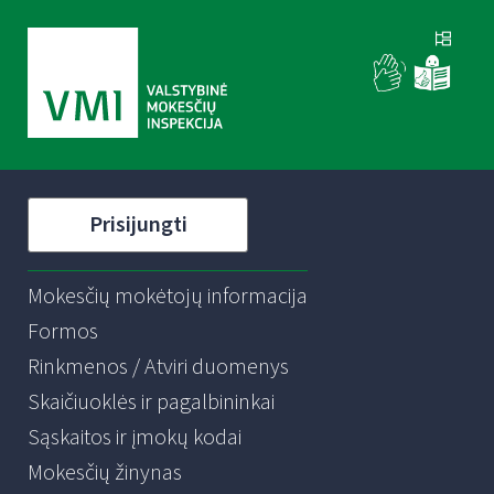
Prisijungti
Mokesčių mokėtojų informacija
Formos
Rinkmenos / Atviri duomenys
Skaičiuoklės ir pagalbininkai
Sąskaitos ir įmokų kodai
Mokesčių žinynas