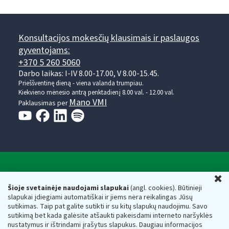
Konsultacijos mokesčių klausimais ir paslaugos
gyventojams:
+370 5 260 5060
Darbo laikas: I-IV 8.00-17.00, V 8.00-15.45.
Prieššventinę dieną - viena valanda trumpiau.
Kiekvieno mėnesio antrą penktadienį 8.00 val. - 12.00 val.
Mano VMI
Paklausimas per
Valstybinė mokesčių inspekcija prie Lietuvos
U
Respublikos finansų ministerijos
Šioje svetainėje naudojami slapukai
(angl. cookies). Būtinieji
slapukai įdiegiami automatiškai ir jiems nėra reikalingas Jūsų
Biudžetinė įstaiga. Juridinio asmens kodas — 188659752,
sutikimas. Taip pat galite sutikti ir su kitų slapukų naudojimu. Savo
adresas: Vasario 16-osios g. 14, 01107 Vilnius, Lietuva, el.paštas:
sutikimą bet kada galėsite atšaukti pakeisdami interneto naršyklės
vmi@vmi.lt
, E. pristatymo dėžutės adresas 188659752
nustatymus ir ištrindami įrašytus slapukus. Daugiau informacijos