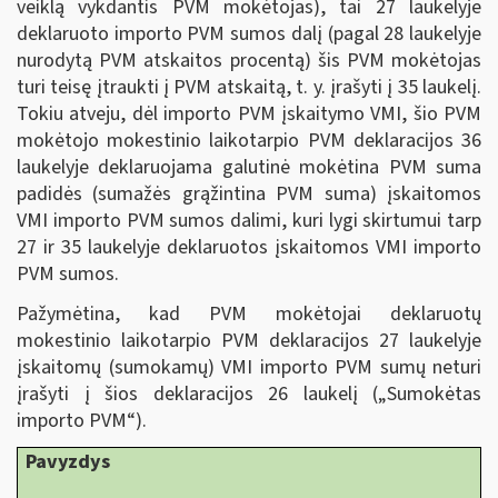
veiklą vykdantis PVM mokėtojas), tai 27 laukelyje
deklaruoto importo PVM sumos dalį (pagal 28 laukelyje
nurodytą PVM atskaitos procentą) šis PVM mokėtojas
turi teisę įtraukti į PVM atskaitą, t. y. įrašyti į 35 laukelį.
Tokiu atveju, dėl importo PVM įskaitymo VMI, šio PVM
mokėtojo mokestinio laikotarpio PVM deklaracijos 36
laukelyje deklaruojama galutinė mokėtina PVM suma
padidės (sumažės grąžintina PVM suma) įskaitomos
VMI importo PVM sumos dalimi, kuri lygi skirtumui tarp
27 ir 35 laukelyje deklaruotos įskaitomos VMI importo
PVM sumos.
Pažymėtina, kad PVM mokėtojai deklaruotų
mokestinio laikotarpio PVM deklaracijos 27 laukelyje
įskaitomų (sumokamų) VMI importo PVM sumų neturi
įrašyti į šios deklaracijos 26 laukelį („Sumokėtas
importo PVM“).
Pavyzdys