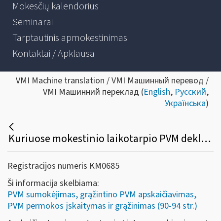
Mokesčių kalendorius
Seminarai
Tarptautinis apmokestinimas
Kontaktai / Apklausa
VMI Machine translation / VMI Машинный перевод /
VMI Машинний переклад (
English
,
Русский
,
Українська
)
Kuriuose mokestinio laikotarpio PVM deklaracijos laukeliuose turi būti deklaruotas importo PVM, kuris įskaitomas (sumokamas) VMI?
Registracijos numeris KM0685
Ši informacija skelbiama:
PVM sumokėjimas, grąžintino PVM apskaičiavimas,
PVM permokos įskaitymas ir grąžinimas (90-94 str.)