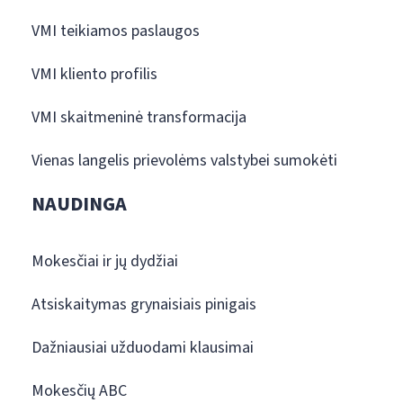
VMI teikiamos paslaugos
VMI kliento profilis
VMI skaitmeninė transformacija
Vienas langelis prievolėms valstybei sumokėti
NAUDINGA
Mokesčiai ir jų dydžiai
Atsiskaitymas grynaisiais pinigais
Dažniausiai užduodami klausimai
Mokesčių ABC