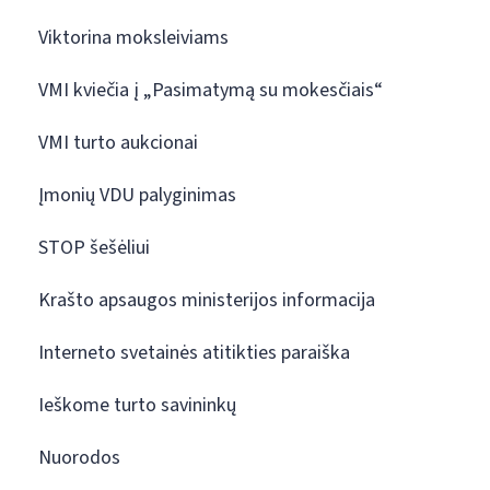
Viktorina moksleiviams
VMI kviečia į „Pasimatymą su mokesčiais“
VMI turto aukcionai
Įmonių VDU palyginimas
STOP šešėliui
Krašto apsaugos ministerijos informacija
Interneto svetainės atitikties paraiška
Ieškome turto savininkų
Nuorodos