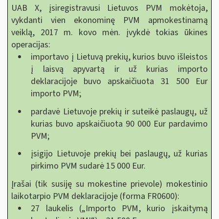
UAB X, įsiregistravusi Lietuvos PVM mokėtoja,
vykdanti vien ekonominę PVM apmokestinamą
veiklą, 2017 m. kovo mėn. įvykdė tokias ūkines
operacijas:
importavo į Lietuvą prekių, kurios buvo išleistos
į laisvą apyvartą ir už kurias importo
deklaracijoje buvo apskaičiuota 31 500 Eur
importo PVM;
pardavė Lietuvoje prekių ir suteikė paslaugų, už
kurias buvo apskaičiuota 90 000 Eur pardavimo
PVM;
įsigijo Lietuvoje prekių bei paslaugų, už kurias
pirkimo PVM sudarė 15 000 Eur.
Įrašai (tik susiję su mokestine prievole) mokestinio
laikotarpio PVM deklaracijoje (forma FR0600):
27 laukelis („Importo PVM, kurio įskaitymą