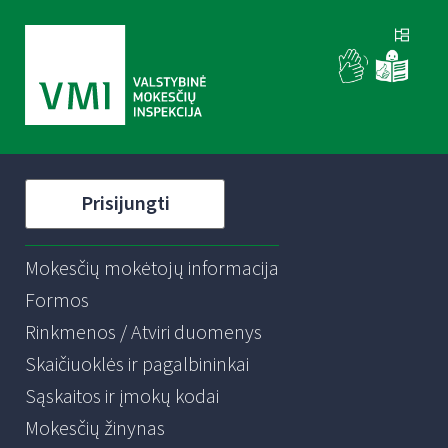
Prisijungti
Mokesčių mokėtojų informacija
Formos
Rinkmenos / Atviri duomenys
Skaičiuoklės ir pagalbininkai
Sąskaitos ir įmokų kodai
Mokesčių žinynas