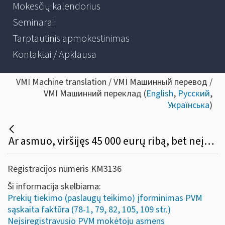
Mokesčių kalendorius
Seminarai
Tarptautinis apmokestinimas
Kontaktai / Apklausa
VMI Machine translation / VMI Машинный перевод /
VMI Машинний переклад (
English
,
Русский
,
Українська
)
Ar asmuo, viršijęs 45 000 eurų ribą, bet neįsiregistravęs PVM mokėtoju, gali (privalo) apskaitos dokumente išskirti PVM, o pirkėjas turi teisę tokį PVM atskaityti įprasta tvarka?
Registracijos numeris KM3136
Ši informacija skelbiama:
Prekių tiekimo (paslaugų teikimo) įforminimas PVM
sąskaita faktūra (78-1, 79, 82, 105, 109 str.)
Neįsiregistravusio PVM mokėtoju asmens