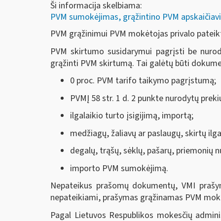
Ši informacija skelbiama:
PVM sumokėjimas, grąžintino PVM apskaičiavi
PVM grąžinimui PVM mokėtojas privalo pateikt
PVM skirtumo susidarymui pagrįsti be nurody
grąžinti PVM skirtumą. Tai galėtų būti dokumen
0 proc. PVM tarifo taikymo pagrįstumą;
PVMĮ 58 str. 1 d. 2 punkte nurodytų preki
ilgalaikio turto įsigijimą, importą;
medžiagų, žaliavų ar paslaugų, skirtų ilga
degalų, trąšų, sėklų, pašarų, priemonių nu
importo PVM sumokėjimą.
Nepateikus prašomų dokumentų, VMI prašym
nepateikiami, prašymas grąžinamas PVM mokė
Pagal Lietuvos Respublikos mokesčių adminis