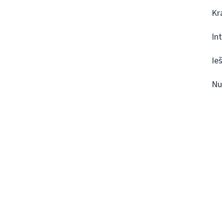
Kr
In
Ie
Nu