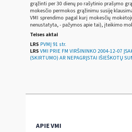
grąžinti per 30 dienų po rašytinio prašymo g
mokesčio permokos grąžinimu susiję klausimai
VMI sprendimo pagal kurį mokesčių mokėtojui
nenustatyta, - pažymos apie tai), įteikimo mo
Teises aktai
LRS
PVMĮ 91 str.
LRS
VMI PRIE FM VIRŠININKO 2004-12-07 Į
(SKIRTUMO) AR NEPAGRĮSTAI IŠIEŠKOTŲ SU
APIE VMI