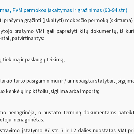
mas, PVM permokos įskaitymas ir grąžinimas (90-94 str.)
i prašymą grąžinti (įskaityti) mokesčio permoką (skirtumą)
tojo prašymo VMI gali paprašyti kitų dokumentų, iš kurių 
tai, patvirtinantys:
ų tiekimą ir paslaugų teikimą;
laikio turto pasigaminimui ir / ar nebaigtai statybai, įsigiji
o kenkėjų ir piktžolių įsigijimą arba importą;
o nenagrinėja, o nustato terminą dokumentams pateikti.
tojui nenagrinėtas.
travimo įstatymo 87 str. 7 ir 12 dalies nuostatas VMI pr