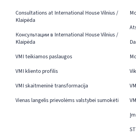
Consultations at International House Vilnius /
Mo
Klaipėda
At
Консультации в International House Vilnius /
Klaipėda
Da
VMI teikiamos paslaugos
Mo
VMI kliento profilis
Vi
VMI skaitmeninė transformacija
VM
Vienas langelis prievolėms valstybei sumokėti
VM
Įm
ST