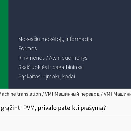
Mokesčių mokėtojų informacija
Formos
Rinkmenos / Atviri duomenys
Skaičiuoklės ir pagalbininkai
Sąskaitos ir įmokų kodai
Machine translation / VMI Машинный перевод / VMI Машин
rąžinti PVM, privalo pateikti prašymą?