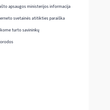
ašto apsaugos ministerijos informacija
terneto svetainės atitikties paraiška
škome turto savininkų
orodos