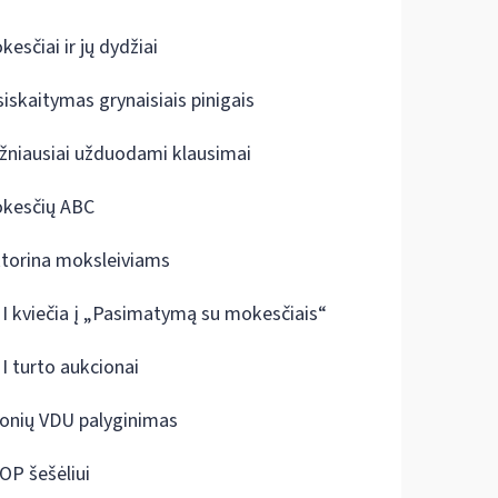
kesčiai ir jų dydžiai
siskaitymas grynaisiais pinigais
žniausiai užduodami klausimai
kesčių ABC
ktorina moksleiviams
I kviečia į „Pasimatymą su mokesčiais“
I turto aukcionai
onių VDU palyginimas
OP šešėliui