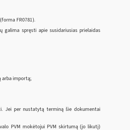
 (forma FR0781).
galima spręsti apie susidariusias prielaidas
mą arba importą;
 Jei per nustatytą terminą šie dokumentai
ivalo PVM mokėtojui PVM skirtumą (jo likutį)