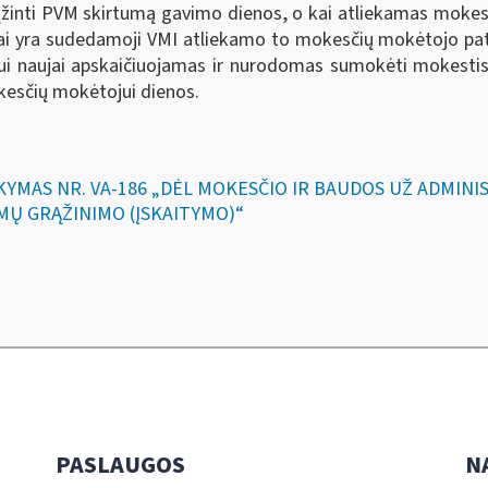
rąžinti PVM skirtumą gavimo dienos, o kai atliekamas moke
 yra sudedamoji VMI atliekamo to mokesčių mokėtojo patik
 naujai apskaičiuojamas ir nurodomas sumokėti mokestis ir
kesčių mokėtojui dienos.
SAKYMAS NR. VA-186 „DĖL MOKESČIO IR BAUDOS UŽ ADMI
MŲ GRĄŽINIMO (ĮSKAITYMO)“
PASLAUGOS
N