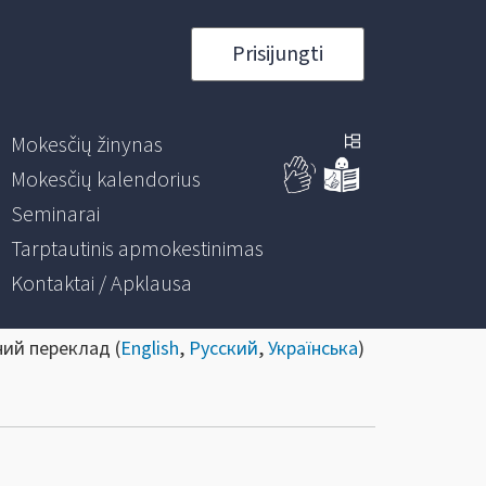
Prisijungti
Mokesčių žinynas
Mokesčių kalendorius
Seminarai
Tarptautinis apmokestinimas
Kontaktai / Apklausa
ний переклад (
English
,
Русский
,
Українська
)