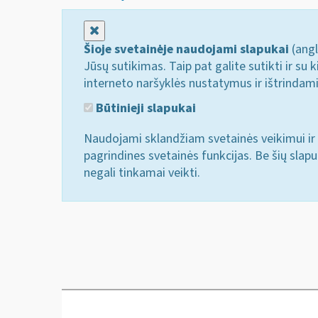
Uždaryti
Šioje svetainėje naudojami slapukai
(angl
Jūsų sutikimas. Taip pat galite sutikti ir s
interneto naršyklės nustatymus ir ištrindam
Būtinieji slapukai
Naudojami sklandžiam svetainės veikimui ir 
pagrindines svetainės funkcijas. Be šių slap
negali tinkamai veikti.