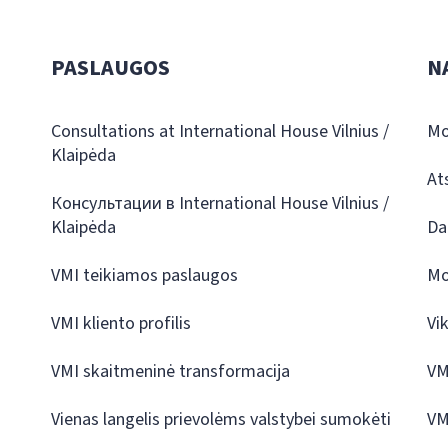
PASLAUGOS
N
Consultations at International House Vilnius /
Mo
Klaipėda
At
Консультации в International House Vilnius /
Klaipėda
Da
VMI teikiamos paslaugos
Mo
VMI kliento profilis
Vi
VMI skaitmeninė transformacija
VM
Vienas langelis prievolėms valstybei sumokėti
VM