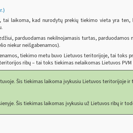
r.)
 tai laikoma, kad nurodytų prekių tiekimo vieta yra ten,
u.
pavyzdžiui, parduodamas nekilnojamasis turtas, parduodamos 
ėlio niekur neišgabenamos).
benamos, tiekimo metu buvo Lietuvos teritorijoje, tai toks 
eritorijos ribų – tai toks tiekimas nelaikomas Lietuvos PVM
voje. Šis tiekimas laikoma įvykusiu Lietuvos teritorijoje ir
enyje. Šis tiekimas laikomas įvykusiu už Lietuvos ribų ir to