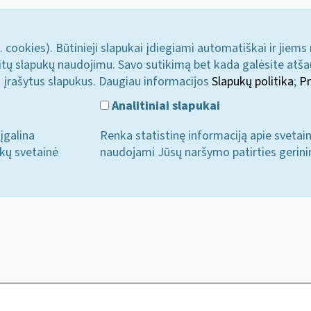
. cookies). Būtinieji slapukai įdiegiami automatiškai ir jiems
u kitų slapukų naudojimu. Savo sutikimą bet kada galėsite atš
i įrašytus slapukus. Daugiau informacijos
Slapukų politika
;
Pr
Analitiniai slapukai
įgalina
Renka statistinę informaciją apie svetai
ukų svetainė
naudojami Jūsų naršymo patirties gerini