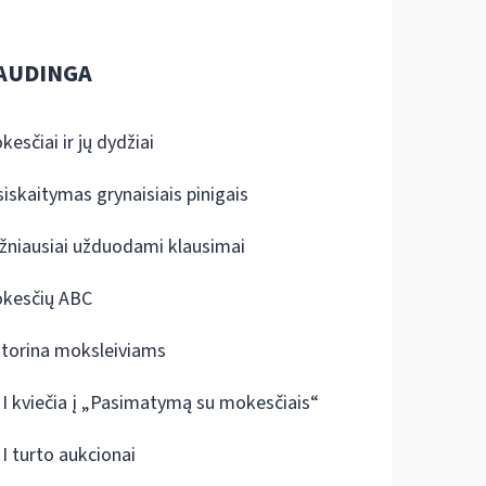
AUDINGA
kesčiai ir jų dydžiai
siskaitymas grynaisiais pinigais
žniausiai užduodami klausimai
kesčių ABC
ktorina moksleiviams
I kviečia į „Pasimatymą su mokesčiais“
I turto aukcionai