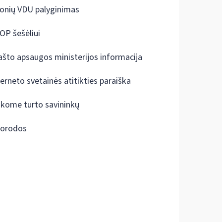
onių VDU palyginimas
OP šešėliui
ašto apsaugos ministerijos informacija
terneto svetainės atitikties paraiška
škome turto savininkų
orodos