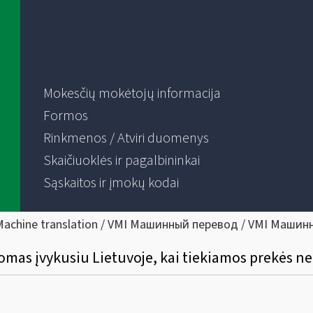
Mokesčių mokėtojų informacija
Formos
Rinkmenos / Atviri duomenys
Skaičiuoklės ir pagalbininkai
Sąskaitos ir įmokų kodai
Machine translation / VMI Машинный перевод / VMI Машин
komas įvykusiu Lietuvoje, kai tiekiamos prekės n