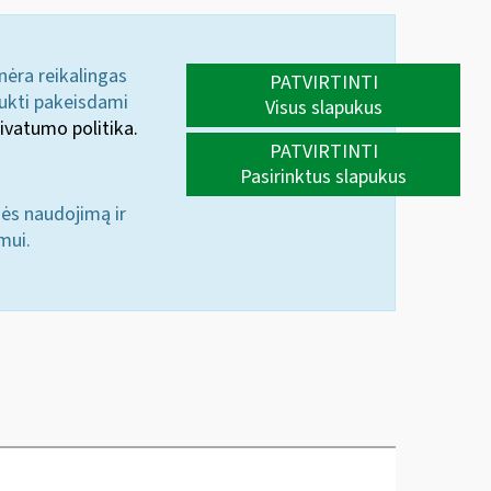
 nėra reikalingas
PATVIRTINTI
aukti pakeisdami
Visus slapukus
ivatumo politika.
PATVIRTINTI
Pasirinktus slapukus
nės naudojimą ir
mui.