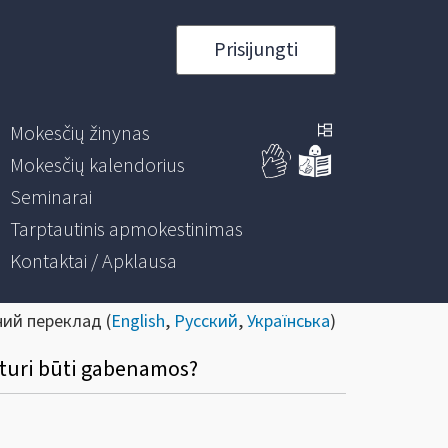
Prisijungti
Mokesčių žinynas
Mokesčių kalendorius
Seminarai
Tarptautinis apmokestinimas
Kontaktai / Apklausa
ний переклад (
English
,
Русский
,
Українська
)
eturi būti gabenamos?