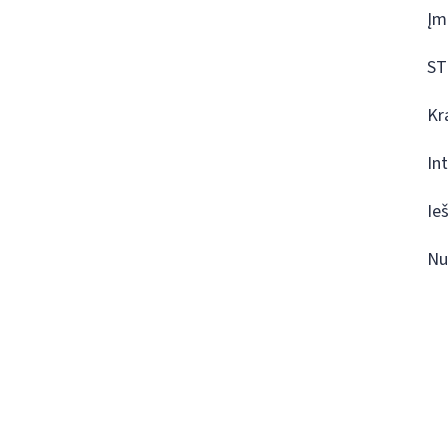
Įm
ST
Kr
In
Ie
Nu