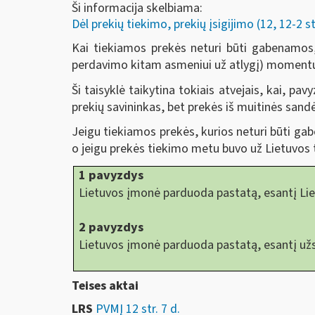
Ši informacija skelbiama:
Dėl prekių tiekimo, prekių įsigijimo (12, 12-2 st
Kai tiekiamos prekės neturi būti gabenamos,
perdavimo kitam asmeniui už atlygį) moment
Ši taisyklė taikytina tokiais atvejais, kai, 
prekių savininkas, bet prekės iš muitinės sand
Jeigu tiekiamos prekės, kurios neturi būti ga
o jeigu prekės tiekimo metu buvo už Lietuvos t
1 pavyzdys
Lietuvos įmonė parduoda pastatą, esantį Lietu
2 pavyzdys
Lietuvos įmonė parduoda pastatą, esantį užsi
Teises aktai
LRS
PVMĮ 12 str. 7 d.