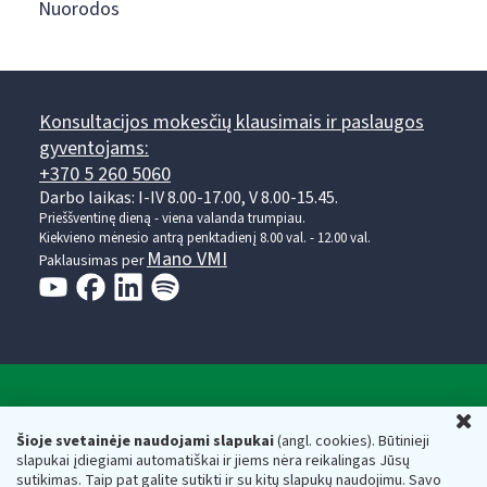
Nuorodos
Konsultacijos mokesčių klausimais ir paslaugos
gyventojams:
+370 5 260 5060
Darbo laikas: I-IV 8.00-17.00, V 8.00-15.45.
Prieššventinę dieną - viena valanda trumpiau.
Kiekvieno mėnesio antrą penktadienį 8.00 val. - 12.00 val.
Mano VMI
Paklausimas per
Valstybinė mokesčių inspekcija prie Lietuvos
U
Respublikos finansų ministerijos
Šioje svetainėje naudojami slapukai
(angl. cookies). Būtinieji
slapukai įdiegiami automatiškai ir jiems nėra reikalingas Jūsų
Biudžetinė įstaiga. Juridinio asmens kodas — 188659752,
sutikimas. Taip pat galite sutikti ir su kitų slapukų naudojimu. Savo