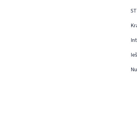
ST
Kr
In
Ie
Nu