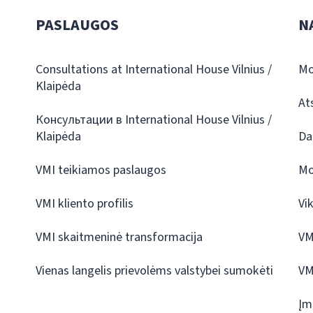
PASLAUGOS
N
Consultations at International House Vilnius /
Mo
Klaipėda
At
Консультации в International House Vilnius /
Klaipėda
Da
VMI teikiamos paslaugos
Mo
VMI kliento profilis
Vi
VMI skaitmeninė transformacija
VM
Vienas langelis prievolėms valstybei sumokėti
VM
Įm