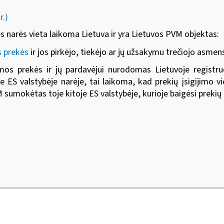
r.)
bės narės vieta laikoma Lietuva ir yra Lietuvos PVM objektas:
s prekės
ir jos pirkėjo, tiekėjo ar jų užsakymu trečiojo asme
jamos prekės ir jų pardavėjui nurodomas Lietuvoje regi
e ES valstybėje narėje, tai laikoma, kad prekių įsigijimo vi
sumokėtas toje kitoje ES valstybėje, kurioje baigėsi preki