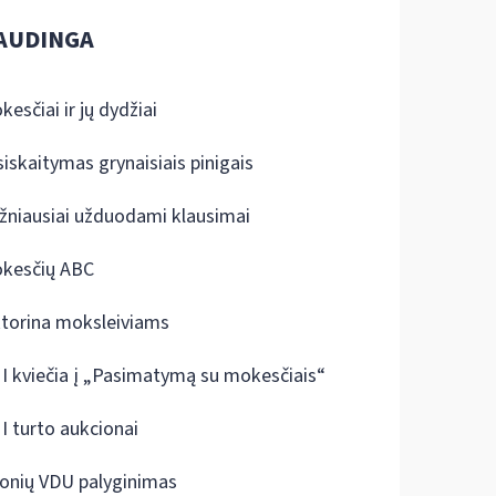
AUDINGA
kesčiai ir jų dydžiai
siskaitymas grynaisiais pinigais
žniausiai užduodami klausimai
kesčių ABC
ktorina moksleiviams
I kviečia į „Pasimatymą su mokesčiais“
I turto aukcionai
onių VDU palyginimas