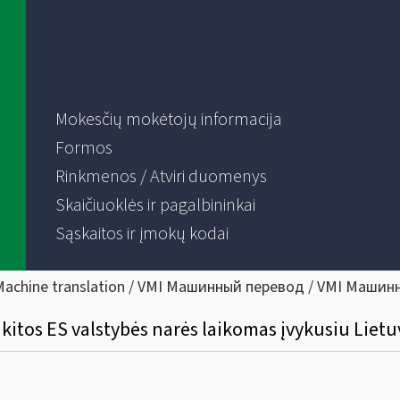
Mokesčių mokėtojų informacija
Formos
Rinkmenos / Atviri duomenys
Skaičiuoklės ir pagalbininkai
Sąskaitos ir įmokų kodai
Machine translation / VMI Машинный перевод / VMI Машин
iš kitos ES valstybės narės laikomas įvykusiu Lietu