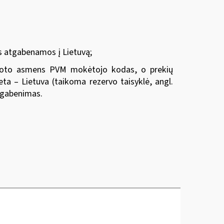
ns atgabenamos į Lietuvą;
struoto asmens PVM mokėtojo kodas, o prekių
eta – Lietuva (taikoma rezervo taisyklė, angl.
ų gabenimas.