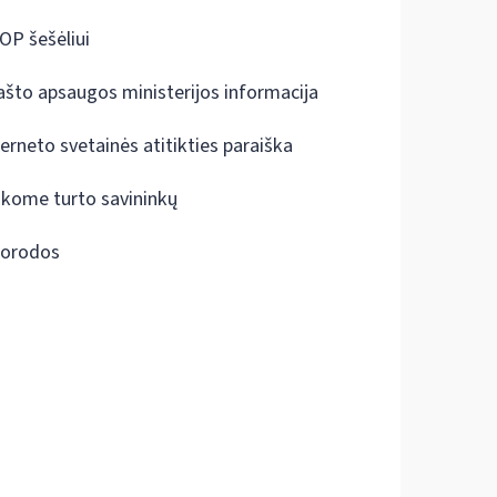
OP šešėliui
ašto apsaugos ministerijos informacija
terneto svetainės atitikties paraiška
škome turto savininkų
orodos