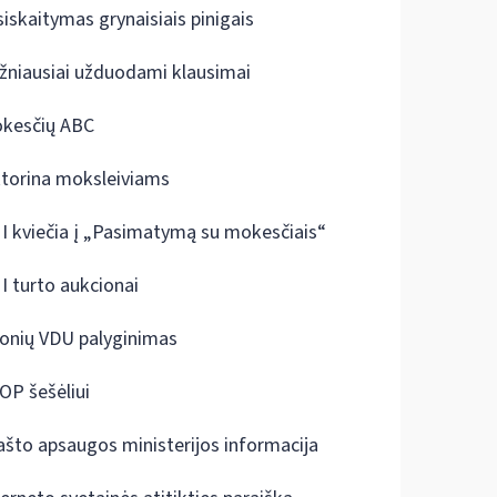
siskaitymas grynaisiais pinigais
žniausiai užduodami klausimai
kesčių ABC
ktorina moksleiviams
I kviečia į „Pasimatymą su mokesčiais“
I turto aukcionai
onių VDU palyginimas
OP šešėliui
ašto apsaugos ministerijos informacija