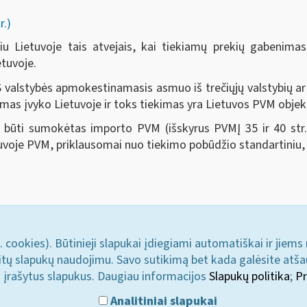
r.)
 Lietuvoje tais atvejais, kai tiekiamų prekių gabenimas pr
etuvoje.
ES valstybės apmokestinamasis asmuo iš trečiųjų valstybių ar 
ekimas įvyko Lietuvoje ir toks tiekimas yra Lietuvos PVM objek
ri būti sumokėtas importo PVM (išskyrus PVMĮ 35 ir 40 str.
oje PVM, priklausomai nuo tiekimo pobūdžio standartiniu, l
. cookies). Būtinieji slapukai įdiegiami automatiškai ir jiems
u kitų slapukų naudojimu. Savo sutikimą bet kada galėsite atš
i įrašytus slapukus. Daugiau informacijos
Slapukų politika
;
Pr
Analitiniai slapukai