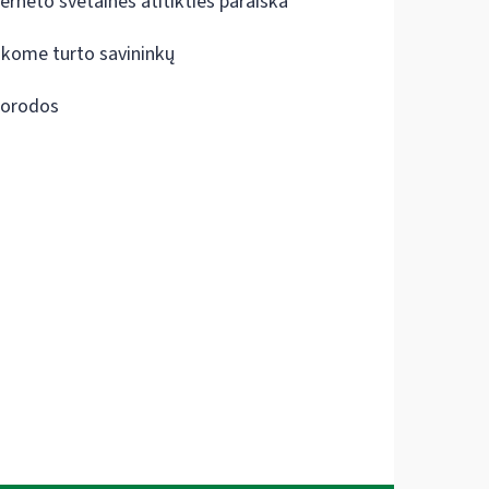
terneto svetainės atitikties paraiška
škome turto savininkų
orodos