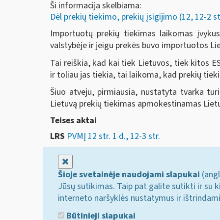
Ši informacija skelbiama:
Dėl prekių tiekimo, prekių įsigijimo (12, 12-2 st
Importuotų prekių tiekimas laikomas įvykusiu
valstybėje ir jeigu prekės buvo importuotos Li
Tai reiškia, kad kai tiek Lietuvos, tiek kitos 
ir toliau jas tiekia, tai laikoma, kad prekių ti
Šiuo atveju, pirmiausia, nustatyta tvarka tu
Lietuvą prekių tiekimas apmokestinamas Lietuv
Teises aktai
LRS
PVMĮ 12 str. 1 d., 12-3 str.
Uždaryti
Šioje svetainėje naudojami slapukai
(angl
Jūsų sutikimas. Taip pat galite sutikti ir s
interneto naršyklės nustatymus ir ištrindam
Būtinieji slapukai