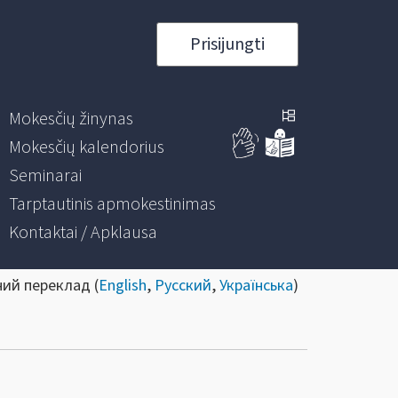
Prisijungti
Mokesčių žinynas
Mokesčių kalendorius
Seminarai
Tarptautinis apmokestinimas
Kontaktai / Apklausa
ний переклад (
English
,
Русский
,
Українська
)