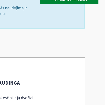
nės naudojimą ir
mui.
AUDINGA
kesčiai ir jų dydžiai