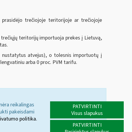
asidėjo trečiojoje teritorijoje ar trečiojoje
trečiųjų teritorijų importuoja prekes į Lietuvą,
tas.
 nustatytus atvejus), o tolesnis importuotų į
engvatiniu arba 0 proc. PVM tarifu.
 nėra reikalingas
PATVIRTINTI
aukti pakeisdami
Visus slapukus
ivatumo politika.
PATVIRTINTI
Pasirinktus slapukus