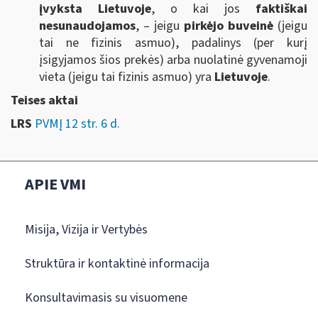
įvyksta Lietuvoje
, o kai jos
faktiškai
nesunaudojamos
, – jeigu
pirkėjo buveinė
(jeigu
tai ne fizinis asmuo), padalinys (per kurį
įsigyjamos šios prekės) arba nuolatinė gyvenamoji
vieta (jeigu tai fizinis asmuo) yra
Lietuvoje
.
Teises aktai
LRS
PVMĮ 12 str. 6 d.
APIE VMI
Misija, Vizija ir Vertybės
Struktūra ir kontaktinė informacija
Konsultavimasis su visuomene