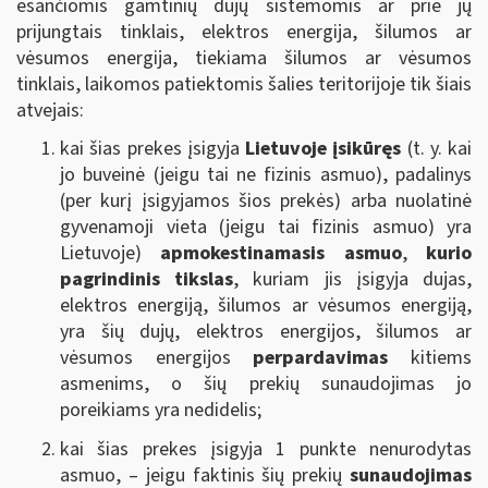
esančiomis gamtinių dujų sistemomis ar prie jų
prijungtais tinklais, elektros energija, šilumos ar
vėsumos energija, tiekiama šilumos ar vėsumos
tinklais, laikomos patiektomis šalies teritorijoje tik šiais
atvejais:
kai šias prekes įsigyja
Lietuvoje įsikūręs
(t. y. kai
jo buveinė (jeigu tai ne fizinis asmuo), padalinys
(per kurį įsigyjamos šios prekės) arba nuolatinė
gyvenamoji vieta (jeigu tai fizinis asmuo) yra
Lietuvoje)
apmokestinamasis asmuo
,
kurio
pagrindinis tikslas
, kuriam jis įsigyja dujas,
elektros energiją, šilumos ar vėsumos energiją,
yra šių dujų, elektros energijos, šilumos ar
vėsumos energijos
perpardavimas
kitiems
asmenims, o šių prekių sunaudojimas jo
poreikiams yra nedidelis;
kai šias prekes įsigyja 1 punkte nenurodytas
asmuo, – jeigu faktinis šių prekių
sunaudojimas