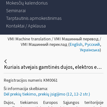
Mokesčių kalendorius
Seminarai
Tarptautinis apmokestinimas
Kontaktai / Apklausa
VMI Machine translation / VMI Машинный перевод /
VMI Машинний переклад (
English
,
Русский
,
Українська
)
Kuriais atvejais gamtinės dujos, elektros energija, šilumos ir vėsumos energija laikoma patiekta Lietuvoje?
Registracijos numeris KM0061
Ši informacija skelbiama:
Dėl prekių tiekimo, prekių įsigijimo (12, 12-2 str.)
Dujos, tiekiamos Europos Sąjungos teritorijoje