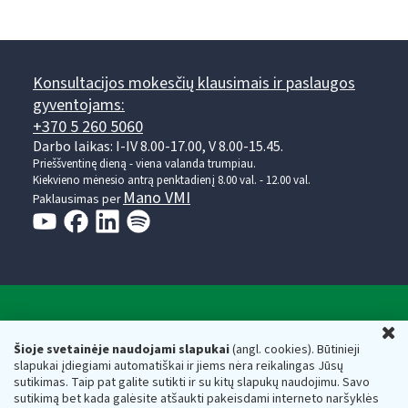
Konsultacijos mokesčių klausimais ir paslaugos
gyventojams:
+370 5 260 5060
Darbo laikas: I-IV 8.00-17.00, V 8.00-15.45.
Prieššventinę dieną - viena valanda trumpiau.
Kiekvieno mėnesio antrą penktadienį 8.00 val. - 12.00 val.
Mano VMI
Paklausimas per
Valstybinė mokesčių inspekcija prie Lietuvos
U
Respublikos finansų ministerijos
Šioje svetainėje naudojami slapukai
(angl. cookies). Būtinieji
slapukai įdiegiami automatiškai ir jiems nėra reikalingas Jūsų
Biudžetinė įstaiga. Juridinio asmens kodas — 188659752,
sutikimas. Taip pat galite sutikti ir su kitų slapukų naudojimu. Savo
adresas: Vasario 16-osios g. 14, 01107 Vilnius, Lietuva, el.paštas:
sutikimą bet kada galėsite atšaukti pakeisdami interneto naršyklės