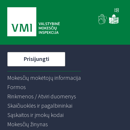
Prisijungti
Mokesčių mokėtojų informacija
Formos
Rinkmenos / Atviri duomenys
Skaičiuoklės ir pagalbininkai
Sąskaitos ir įmokų kodai
Mokesčių žinynas