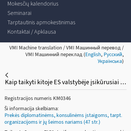
Mokesčių kalendorius
Seminarai
Tarptautinis apmokestinimas
Kontaktai / Apklausa
VMI Machine translation / VMI Машинный перевод /
VMI Машинний переклад (
English
,
Русский
,
Українська
)
Kaip taikyti kitoje ES valstybėje įsikūrusiai ES institucijai Lietuvoje įsigytų prekių (paslaugų) pirkimo PVM lengvatą?
Registracijos numeris KM0346
Ši informacija skelbiama:
Prekės diplomatinėms, konsulinėms įstaigoms, tarpt.
organizacijoms ir jų šeimos nariams (47 str.)