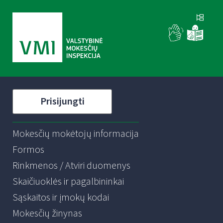
Prisijungti
Mokesčių mokėtojų informacija
Formos
Rinkmenos / Atviri duomenys
Skaičiuoklės ir pagalbininkai
Sąskaitos ir įmokų kodai
Mokesčių žinynas