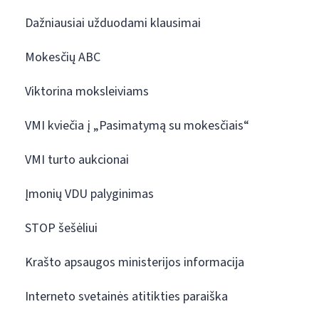
Dažniausiai užduodami klausimai
Mokesčių ABC
Viktorina moksleiviams
VMI kviečia į „Pasimatymą su mokesčiais“
VMI turto aukcionai
Įmonių VDU palyginimas
STOP šešėliui
Krašto apsaugos ministerijos informacija
Interneto svetainės atitikties paraiška