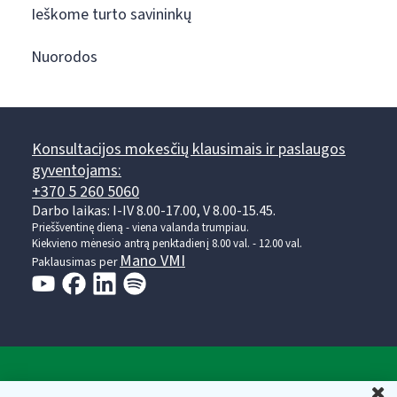
Ieškome turto savininkų
Nuorodos
Konsultacijos mokesčių klausimais ir paslaugos
gyventojams:
+370 5 260 5060
Darbo laikas: I-IV 8.00-17.00, V 8.00-15.45.
Prieššventinę dieną - viena valanda trumpiau.
Kiekvieno mėnesio antrą penktadienį 8.00 val. - 12.00 val.
Mano VMI
Paklausimas per
Valstybinė mokesčių inspekcija prie Lietuvos
U