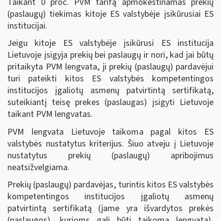
Taikant 0 proc. PVM tarifą apmokestinamas prekių
(paslaugų) tiekimas kitoje ES valstybėje įsikūrusiai ES
institucijai.
Jeigu kitoje ES valstybėje įsikūrusi ES institucija
Lietuvoje įsigyja prekių bei paslaugų ir nori, kad jai būtų
pritaikyta PVM lengvata, ji prekių (paslaugų) pardavėjui
turi pateikti kitos ES valstybės kompetentingos
institucijos įgaliotų asmenų patvirtintą sertifikatą,
suteikiantį teisę prekes (paslaugas) įsigyti Lietuvoje
taikant PVM lengvatas.
PVM lengvata Lietuvoje taikoma pagal kitos ES
valstybės nustatytus kriterijus. Šiuo atveju į Lietuvoje
nustatytus prekių (paslaugų) apribojimus
neatsižvelgiama.
Prekių (paslaugų) pardavėjas, turintis kitos ES valstybės
kompetentingos institucijos įgaliotų asmenų
patvirtintą sertifikatą (jame yra išvardytos prekės
(paslaugos), kurioms gali būti taikoma lengvata),