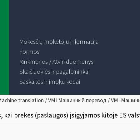
Mokesčių mokėtojų informacija
Formos
Rinkmenos / Atviri duomenys
Skaičiuoklės ir pagalbininkai
Sąskaitos ir įmokų kodai
Machine translation / VMI Машинный перевод / VMI Машин
, kai prekės (paslaugos) įsigyjamos kitoje ES vals