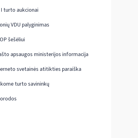
I turto aukcionai
onių VDU palyginimas
OP šešėliui
ašto apsaugos ministerijos informacija
terneto svetainės atitikties paraiška
škome turto savininkų
orodos