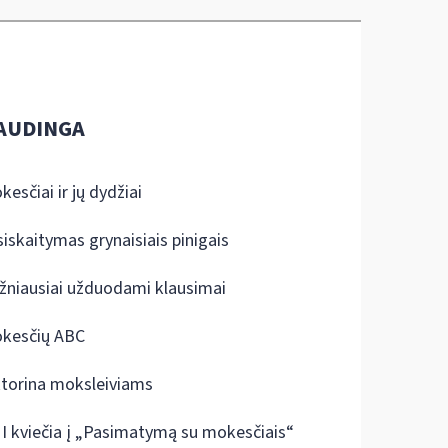
AUDINGA
kesčiai ir jų dydžiai
siskaitymas grynaisiais pinigais
žniausiai užduodami klausimai
kesčių ABC
ktorina moksleiviams
I kviečia į „Pasimatymą su mokesčiais“