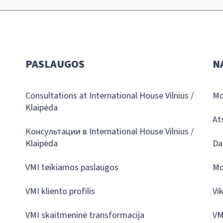
PASLAUGOS
N
Consultations at International House Vilnius /
Mo
Klaipėda
At
Консультации в International House Vilnius /
Klaipėda
Da
VMI teikiamos paslaugos
Mo
VMI kliento profilis
Vi
VMI skaitmeninė transformacija
VM