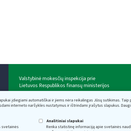
Valstybinė mokesčių inspekcija prie
Lietuvos Respublikos finansų ministerijos
Biudžetinė įstaiga. Juridinio asmens kodas — 188659752,
adresas: Vasario 16-osios g. 14, 01107 Vilnius, Lietuva,
lapukai įdiegiami automatiškai ir jiems nėra reikalingas Jūsų sutikimas. Taip pa
el.paštas:
vmi@vmi.lt
, E. pristatymo dėžutės adresas
sdami interneto naršyklės nustatymus ir ištrindami įrašytus slapukus. Daug
188659752
Duomenys apie Valstybinę mokesčių inspekciją prie
Lietuvos Respublikos finansų ministerijos kaupiami ir
Analitiniai slapukai
saugomi Juridinių asmenų registre
s svetainės
Renka statistinę informaciją apie svetainės naud