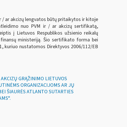
 / ar akcizų lengvatos būtų pritaikytos ir kitoje
tleidimo nuo PVM ir / ar akcizų sertifikatą,
reiptis į Lietuvos Respublikos užsienio reikalų
finansų ministeriją. Šio sertifikato forma bei
11, kuriuo nustatomos Direktyvos 2006/112/EB
IR AKCIZŲ GRĄŽINIMO LIETUVOS
UTINĖMS ORGANIZACIJOMS AR JŲ
 BEI ŠIAURĖS ATLANTO SUTARTIES
AMS“.