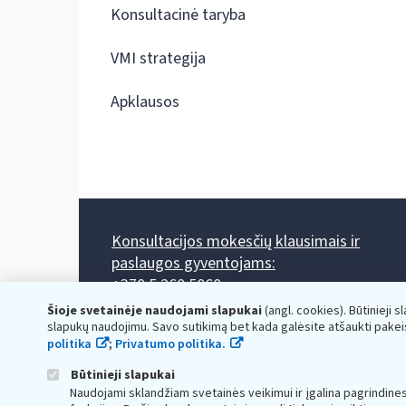
Konsultacinė taryba
VMI strategija
Apklausos
Konsultacijos mokesčių klausimais ir
paslaugos gyventojams:
+370 5 260 5060
Darbo laikas: I-IV 8.00-17.00, V 8.00-15.45.
Šioje svetainėje naudojami slapukai
(angl. cookies). Būtinieji s
Prieššventinę dieną - viena valanda trumpiau.
slapukų naudojimu. Savo sutikimą bet kada galėsite atšaukti pakei
Kiekvieno mėnesio antrą penktadienį 8.00 val. - 12.00 val.
politika
;
Privatumo politika.
Mano VMI
Paklausimas per
Būtinieji slapukai
Naudojami sklandžiam svetainės veikimui ir įgalina pagrindine