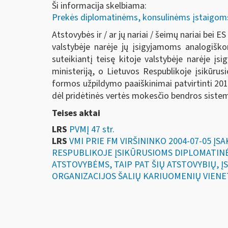
Ši informacija skelbiama:
Prekės diplomatinėms, konsulinėms įstaigoms, 
Atstovybės ir / ar jų nariai / šeimų nariai bei 
valstybėje narėje jų įsigyjamoms analogiško
suteikiantį teisę kitoje valstybėje narėje įsi
ministeriją, o Lietuvos Respublikoje įsikūrus
formos užpildymo paaiškinimai patvirtinti 2
dėl pridėtinės vertės mokesčio bendros sistem
Teises aktai
LRS
PVMĮ 47 str.
LRS
VMI PRIE FM VIRŠININKO 2004-07-05 Į
RESPUBLIKOJE ĮSIKŪRUSIOMS DIPLOMATIN
ATSTOVYBĖMS, TAIP PAT ŠIŲ ATSTOVYBIŲ, Į
ORGANIZACIJOS ŠALIŲ KARIUOMENIŲ VIENET