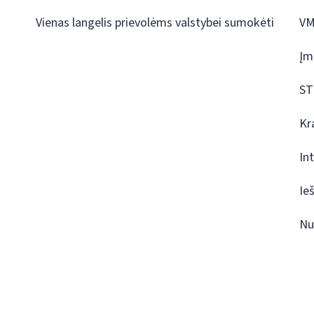
Vienas langelis prievolėms valstybei sumokėti
VM
Įm
ST
Kr
In
Ie
Nu