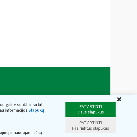
Uždar
t galite sutikti ir su kitų
PATVIRTINTI
iau informacijos
Slapukų
Visus slapukus
PATVIRTINTI
Pasirinktus slapukus
ojimą ir naudojami Jūsų