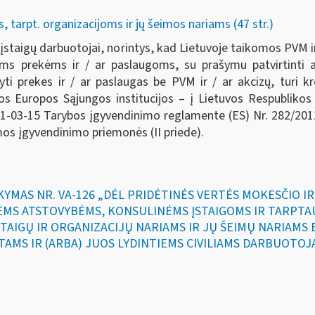
tarpt. organizacijoms ir jų šeimos nariams (47 str.)
ES įstaigų darbuotojai, norintys, kad Lietuvoje taikomos PVM ir
ms prekėms ir / ar paslaugoms, su prašymu patvirtinti a
gyti prekes ir / ar paslaugas be PVM ir / ar akcizų, turi k
ios Europos Sąjungos institucijos – į Lietuvos Respublikos 
011-03-15 Tarybos įgyvendinimo reglamente (ES) Nr. 282/20
os įgyvendinimo priemonės (II priede).
SAKYMAS NR. VA-126 „DĖL PRIDĖTINĖS VERTĖS MOKESČIO 
ĖMS ATSTOVYBĖMS, KONSULINĖMS ĮSTAIGOMS IR TARPTA
STAIGŲ IR ORGANIZACIJŲ NARIAMS IR JŲ ŠEIMŲ NARIAMS
AMS IR (ARBA) JUOS LYDINTIEMS CIVILIAMS DARBUOTOJ