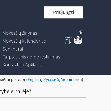
Prisijungti
Mokesčių žinynas
Mokesčių kalendorius
Seminarai
Tarptautinis apmokestinimas
Kontaktai / Apklausa
ний переклад (
English
,
Русский
,
Українська
)
tybėje narėje?