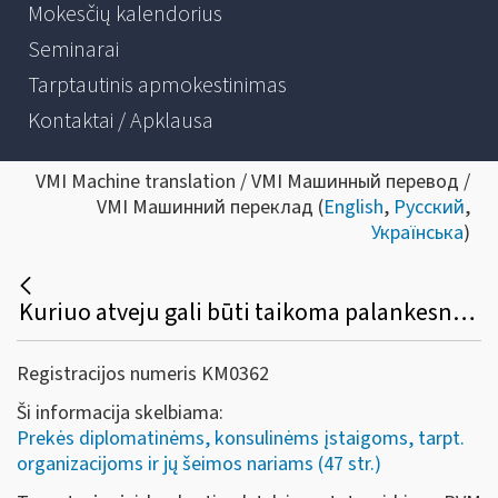
Mokesčių kalendorius
Seminarai
Tarptautinis apmokestinimas
Kontaktai / Apklausa
VMI Machine translation / VMI Машинный перевод /
VMI Машинний переклад (
English
,
Русский
,
Українська
)
Kuriuo atveju gali būti taikoma palankesnė ar nepalankesnė PVM grąžinimo tvarka?
Registracijos numeris KM0362
Ši informacija skelbiama:
Prekės diplomatinėms, konsulinėms įstaigoms, tarpt.
organizacijoms ir jų šeimos nariams (47 str.)