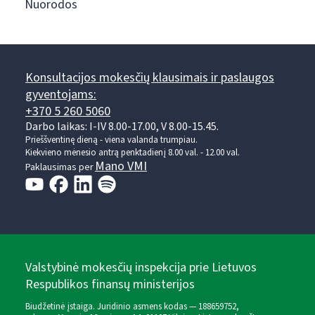
Nuorodos
Konsultacijos mokesčių klausimais ir paslaugos
gyventojams:
+370 5 260 5060
Darbo laikas: I-IV 8.00-17.00, V 8.00-15.45.
Prieššventinę dieną - viena valanda trumpiau.
Kiekvieno mėnesio antrą penktadienį 8.00 val. - 12.00 val.
Mano VMI
Paklausimas per
Valstybinė mokesčių inspekcija prie Lietuvos
Respublikos finansų ministerijos
Biudžetinė įstaiga. Juridinio asmens kodas — 188659752,