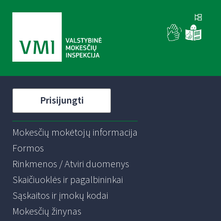
Prisijungti
Mokesčių mokėtojų informacija
Formos
Rinkmenos / Atviri duomenys
Skaičiuoklės ir pagalbininkai
Sąskaitos ir įmokų kodai
Mokesčių žinynas