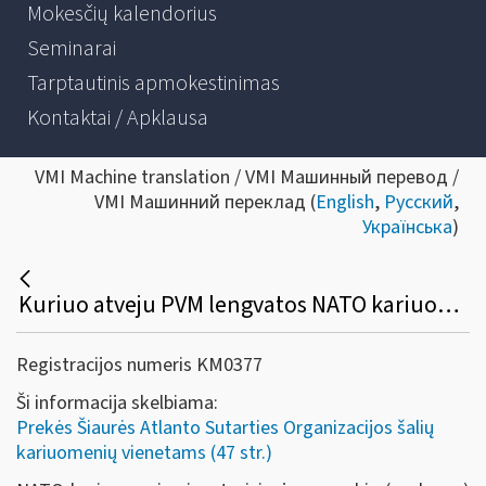
Mokesčių kalendorius
Seminarai
Tarptautinis apmokestinimas
Kontaktai / Apklausa
VMI Machine translation / VMI Машинный перевод /
VMI Машинний переклад (
English
,
Русский
,
Українська
)
Kuriuo atveju PVM lengvatos NATO kariuomenių vienetams taikomos tiesiogiai (iš karto)?
Registracijos numeris KM0377
Ši informacija skelbiama:
Prekės Šiaurės Atlanto Sutarties Organizacijos šalių
kariuomenių vienetams (47 str.)