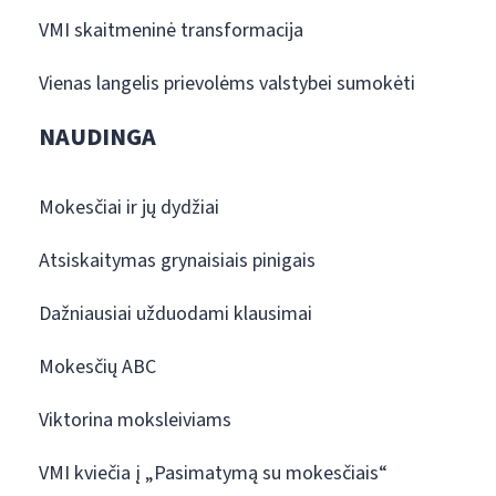
VMI skaitmeninė transformacija
Vienas langelis prievolėms valstybei sumokėti
NAUDINGA
Mokesčiai ir jų dydžiai
Atsiskaitymas grynaisiais pinigais
Dažniausiai užduodami klausimai
Mokesčių ABC
Viktorina moksleiviams
VMI kviečia į „Pasimatymą su mokesčiais“