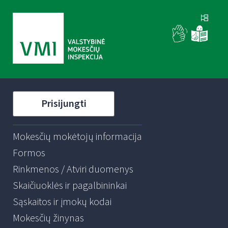
Prisijungti
Mokesčių mokėtojų informacija
Formos
Rinkmenos / Atviri duomenys
Skaičiuoklės ir pagalbininkai
Sąskaitos ir įmokų kodai
Mokesčių žinynas