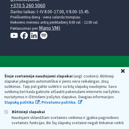
+370 5 260 5060
Darbo laikas: I-IV 8.00-17.00, V 8.00-15.45.
Prieššventinę dieną - viena valanda trumpiau.
Kiekvieno mėnesio antrą penktadienį 8.00 val. - 12.00 val.
Mano VMI
Paklausimas per
Valstybinė mokesčių inspekcija prie Lietuvos
U
Respublikos finansų ministerijos
Šioje svetainėje naudojami slapukai
(angl. cookies). Būtinieji
slapukai įdiegiami automatiškai ir jiems nėra reikalingas Jūsų
Biudžetinė įstaiga. Juridinio asmens kodas — 188659752,
sutikimas. Taip pat galite sutikti ir su kitų slapukų naudojimu. Savo
adresas: Vasario 16-osios g. 14, 01107 Vilnius, Lietuva, el.paštas:
sutikimą bet kada galėsite atšaukti pakeisdami interneto naršyklės
vmi@vmi.lt
, E. pristatymo dėžutės adresas 188659752
nustatymus ir ištrindami įrašytus slapukus. Daugiau informacijos
Duomenys apie Valstybinę mokesčių inspekciją prie Lietuvos
Slapukų politika
;
Privatumo politika.
Respublikos finansų ministerijos kaupiami ir saugomi Juridinių
asmenų registre
Būtinieji slapukai
Naudojami sklandžiam svetainės veikimui ir įgalina pagrindines
svetainės funkcijas. Be šių slapukų svetainė negali tinkamai veikti.