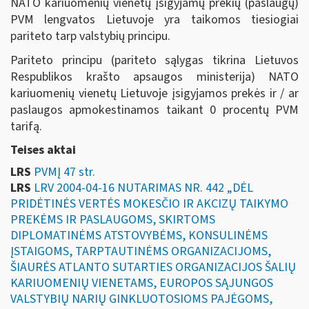
NATO kariuomenių vienetų įsigyjamų prekių (paslaugų)
PVM lengvatos Lietuvoje yra taikomos tiesiogiai
pariteto tarp valstybių principu.
Pariteto principu (pariteto sąlygas tikrina Lietuvos
Respublikos krašto apsaugos ministerija) NATO
kariuomenių vienetų Lietuvoje įsigyjamos prekės ir / ar
paslaugos apmokestinamos taikant 0 procentų PVM
tarifą.
Teises aktai
LRS
PVMĮ 47 str.
LRS
LRV 2004-04-16 NUTARIMAS NR. 442 „DĖL
PRIDĖTINĖS VERTĖS MOKESČIO IR AKCIZŲ TAIKYMO
PREKĖMS IR PASLAUGOMS, SKIRTOMS
DIPLOMATINĖMS ATSTOVYBĖMS, KONSULINĖMS
ĮSTAIGOMS, TARPTAUTINĖMS ORGANIZACIJOMS,
ŠIAURĖS ATLANTO SUTARTIES ORGANIZACIJOS ŠALIŲ
KARIUOMENIŲ VIENETAMS, EUROPOS SĄJUNGOS
VALSTYBIŲ NARIŲ GINKLUOTOSIOMS PAJĖGOMS,