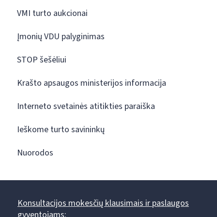
VMI turto aukcionai
Įmonių VDU palyginimas
STOP šešėliui
Krašto apsaugos ministerijos informacija
Interneto svetainės atitikties paraiška
Ieškome turto savininkų
Nuorodos
Konsultacijos mokesčių klausimais ir paslaugos
gyventojams: