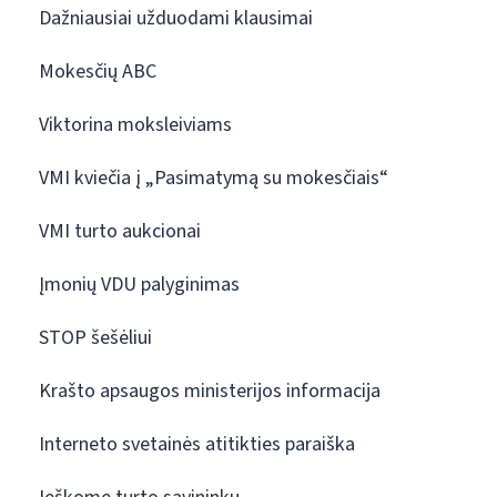
Dažniausiai užduodami klausimai
Mokesčių ABC
Viktorina moksleiviams
VMI kviečia į „Pasimatymą su mokesčiais“
VMI turto aukcionai
Įmonių VDU palyginimas
STOP šešėliui
Krašto apsaugos ministerijos informacija
Interneto svetainės atitikties paraiška