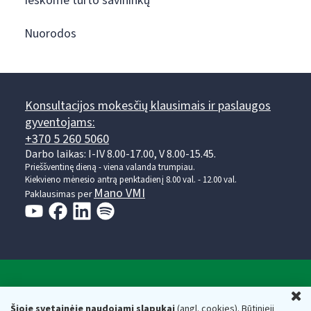
Ieškome turto savininkų
Nuorodos
Konsultacijos mokesčių klausimais ir paslaugos
gyventojams:
+370 5 260 5060
Darbo laikas: I-IV 8.00-17.00, V 8.00-15.45.
Prieššventinę dieną - viena valanda trumpiau.
Kiekvieno mėnesio antrą penktadienį 8.00 val. - 12.00 val.
Mano VMI
Paklausimas per
Valstybinė mokesčių inspekcija prie Lietuvos
U
Respublikos finansų ministerijos
Šioje svetainėje naudojami slapukai
(angl. cookies). Būtinieji