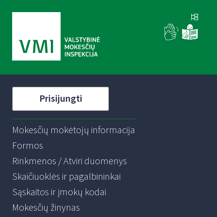
Prisijungti
Mokesčių mokėtojų informacija
Formos
Rinkmenos / Atviri duomenys
Skaičiuoklės ir pagalbininkai
Sąskaitos ir įmokų kodai
Mokesčių žinynas