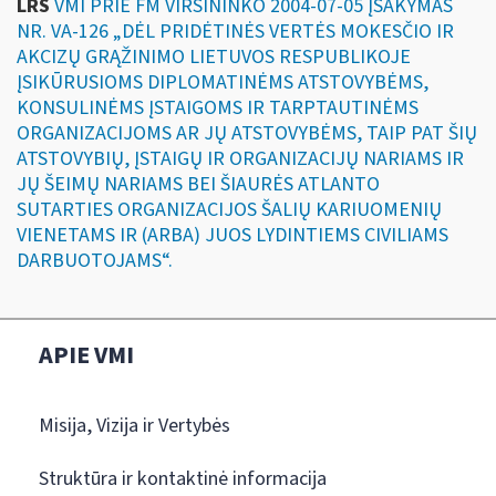
LRS
VMI PRIE FM VIRŠININKO 2004-07-05 ĮSAKYMAS
NR. VA-126 „DĖL PRIDĖTINĖS VERTĖS MOKESČIO IR
AKCIZŲ GRĄŽINIMO LIETUVOS RESPUBLIKOJE
ĮSIKŪRUSIOMS DIPLOMATINĖMS ATSTOVYBĖMS,
KONSULINĖMS ĮSTAIGOMS IR TARPTAUTINĖMS
ORGANIZACIJOMS AR JŲ ATSTOVYBĖMS, TAIP PAT ŠIŲ
ATSTOVYBIŲ, ĮSTAIGŲ IR ORGANIZACIJŲ NARIAMS IR
JŲ ŠEIMŲ NARIAMS BEI ŠIAURĖS ATLANTO
SUTARTIES ORGANIZACIJOS ŠALIŲ KARIUOMENIŲ
VIENETAMS IR (ARBA) JUOS LYDINTIEMS CIVILIAMS
DARBUOTOJAMS“.
APIE VMI
Misija, Vizija ir Vertybės
Struktūra ir kontaktinė informacija