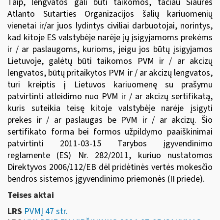
Taip, lengvatos gali būti taikomos, tačiau Šiaurės
Atlanto Sutarties Organizacijos šalių kariuomenių
vienetai ir/ar juos lydintys civiliai darbuotojai, norintys,
kad kitoje ES valstybėje narėje jų įsigyjamoms prekėms
ir / ar paslaugoms, kurioms, jeigu jos būtų įsigyjamos
Lietuvoje, galėtų būti taikomos PVM ir / ar akcizų
lengvatos, būtų pritaikytos PVM ir / ar akcizų lengvatos,
turi kreiptis į Lietuvos kariuomenę su prašymu
patvirtinti atleidimo nuo PVM ir / ar akcizų sertifikatą,
kuris suteikia teisę kitoje valstybėje narėje įsigyti
prekes ir / ar paslaugas be PVM ir / ar akcizų. Šio
sertifikato forma bei formos užpildymo paaiškinimai
patvirtinti
2011-03-15 Tarybos įgyvendinimo
reglamente (ES) Nr. 282/2011, kuriuo nustatomos
Direktyvos 2006/112/EB dėl pridėtinės vertės mokesčio
bendros sistemos įgyvendinimo priemonės (II priede)
.
Teises aktai
LRS
PVMĮ 47 str.