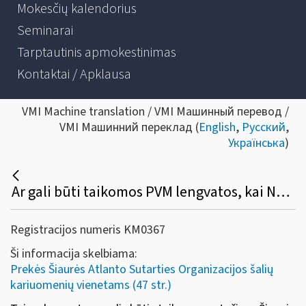
Mokesčių kalendorius
Seminarai
Tarptautinis apmokestinimas
Kontaktai / Apklausa
VMI Machine translation / VMI Машинный перевод /
VMI Машинний переклад (
English
,
Русский
,
Українська
)
Ar gali būti taikomos PVM lengvatos, kai NATO kariuomenių vienetai prekes (paslaugas) įsigyja kitose ES valstybėse narėse?
Registracijos numeris KM0367
Ši informacija skelbiama:
Prekės Šiaurės Atlanto Sutarties Organizacijos šalių
kariuomenių vienetams (47 str.)