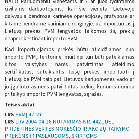
NATO kariuomenių vienetams ir / ar juos lydintiems
civiliams darbuotojams, kai šie vienetai Lietuvoje
dalyvauja bendrose karinėse operacijose, pratybose ar
kitame bendrame kariniame renginyje, už importuotas į
Lietuvą prekes PVM lengvatos taikomos šių prekių
neapmokestinant importo PVM.
Kad importuojamos prekės būtų atleidžiamos nuo
importo PVM, teritorinei muitinei turi būti pateikiamas
kitos valstybės narės patvirtintas atleidimo
sertifikatas, suteikiantis teisę prekes importuoti į
Lietuvą be PVM taip pat Lietuvos kariuomenės vado ar
jo įgalioto asmens patvirtintas prekių, kurioms norima
pritaikyti importo PVM lengvatas, sąrašas.
Teises aktai
LRS
PVMĮ 47 str.
LRS
LRV 2004-04-16 NUTARIMAS NR. 442 „DĖL
PRIDĖTINĖS VERTĖS MOKESČIO IR AKCIZŲ TAIKYMO
PREKĖMS IR PASLAUGOMS, SKIRTOMS