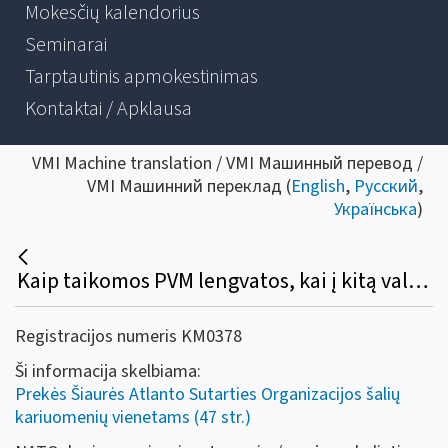
Mokesčių kalendorius
Seminarai
Tarptautinis apmokestinimas
Kontaktai / Apklausa
VMI Machine translation / VMI Машинный перевод /
VMI Машинний переклад (
English
,
Русский
,
Українська
)
Kaip taikomos PVM lengvatos, kai į kitą valstybę narę vykstantys NATO kariuomenių vienetai prekes importuoja į Lietuvą?
Registracijos numeris KM0378
Ši informacija skelbiama:
Prekės Šiaurės Atlanto Sutarties Organizacijos šalių
kariuomenių vienetams (47 str.)