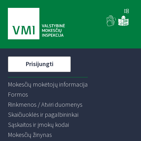
Prisijungti
Mokesčių mokėtojų informacija
Formos
Rinkmenos / Atviri duomenys
Skaičiuoklės ir pagalbininkai
Sąskaitos ir įmokų kodai
Mokesčių žinynas