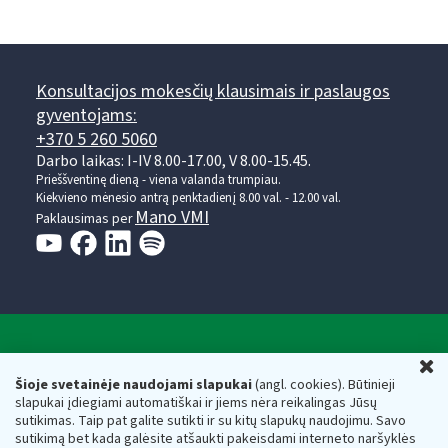
Konsultacijos mokesčių klausimais ir paslaugos
gyventojams:
+370 5 260 5060
Darbo laikas: I-IV 8.00-17.00, V 8.00-15.45.
Prieššventinę dieną - viena valanda trumpiau.
Kiekvieno mėnesio antrą penktadienį 8.00 val. - 12.00 val.
Mano VMI
Paklausimas per
Valstybinė mokesčių inspekcija prie Lietuvos
U
Respublikos finansų ministerijos
Šioje svetainėje naudojami slapukai
(angl. cookies). Būtinieji
slapukai įdiegiami automatiškai ir jiems nėra reikalingas Jūsų
Biudžetinė įstaiga. Juridinio asmens kodas — 188659752,
sutikimas. Taip pat galite sutikti ir su kitų slapukų naudojimu. Savo
adresas: Vasario 16-osios g. 14, 01107 Vilnius, Lietuva, el.paštas:
sutikimą bet kada galėsite atšaukti pakeisdami interneto naršyklės