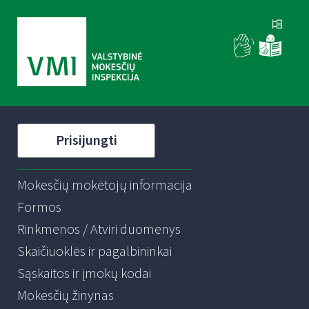
Prisijungti
Mokesčių mokėtojų informacija
Formos
Rinkmenos / Atviri duomenys
Skaičiuoklės ir pagalbininkai
Sąskaitos ir įmokų kodai
Mokesčių žinynas