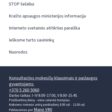
STOP šešėliui
Krašto apsaugos ministerijos informacija
Interneto svetainės atitikties paraiška
Ieškome turto savininkų
Nuorodos
Konsultacijos mokesčių klausimais ir paslaugos
gyventojams:
+370 5 260 5060
Darbo laikas: I-IV 8.00-17.00, V 8.00-15.45.
Prieššventinę dieną - viena valanda trumpiau.
Kiekvieno mėnesio antrą penktadienį 8.00 val. - 12.00 val.
Mano VMI
Paklausimas per