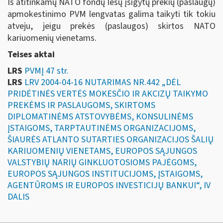
Iš atitinkamų NATO fondų lėšų įsigytų prekių (paslaugų)
apmokestinimo PVM lengvatas galima taikyti tik tokiu
atveju, jeigu prekės (paslaugos) skirtos NATO
kariuomenių vienetams.
Teises aktai
LRS
PVMĮ 47 str.
LRS
LRV 2004-04-16 NUTARIMAS NR.442 „DĖL
PRIDĖTINĖS VERTĖS MOKESČIO IR AKCIZŲ TAIKYMO
PREKĖMS IR PASLAUGOMS, SKIRTOMS
DIPLOMATINĖMS ATSTOVYBĖMS, KONSULINĖMS
ĮSTAIGOMS, TARPTAUTINĖMS ORGANIZACIJOMS,
ŠIAURĖS ATLANTO SUTARTIES ORGANIZACIJOS ŠALIŲ
KARIUOMENIŲ VIENETAMS, EUROPOS SĄJUNGOS
VALSTYBIŲ NARIŲ GINKLUOTOSIOMS PAJĖGOMS,
EUROPOS SĄJUNGOS INSTITUCIJOMS, ĮSTAIGOMS,
AGENTŪROMS IR EUROPOS INVESTICIJŲ BANKUI“, IV
DALIS