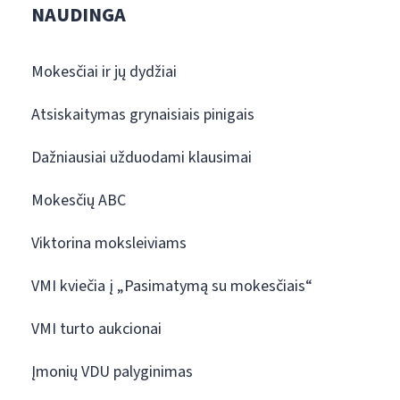
NAUDINGA
Mokesčiai ir jų dydžiai
Atsiskaitymas grynaisiais pinigais
Dažniausiai užduodami klausimai
Mokesčių ABC
Viktorina moksleiviams
VMI kviečia į „Pasimatymą su mokesčiais“
VMI turto aukcionai
Įmonių VDU palyginimas