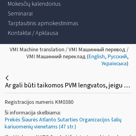
Mokesčių kalendorius
Seminarai
Tarptautinis apmokestinimas
Kontaktai / Apklausa
VMI Machine translation / VMI Машинный перевод /
VMI Машинний переклад (
English
,
Русский
,
Українська
)
Ar gali būti taikomos PVM lengvatos, jeigu už prekes (paslaugas) sumokama iš atitinkamų NATO fondų lėšų?
Registracijos numeris KM0380
Ši informacija skelbiama:
Prekės Šiaurės Atlanto Sutarties Organizacijos šalių
kariuomenių vienetams (47 str.)