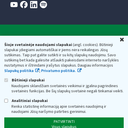
Valstybinė mokesčių inspekcija prie Lietuvos
U
Respublikos finansų ministerijos
Šioje svetainėje naudojami slapukai
(angl. cookies). Būtinieji
slapukai įdiegiami automatiškai ir jiems nėra reikalingas Jūsų
Biudžetinė įstaiga. Juridinio asmens kodas — 188659752,
sutikimas. Taip pat galite sutikti ir su kitų slapukų naudojimu. Savo
adresas: Vasario 16-osios g. 14, 01107 Vilnius, Lietuva, el.paštas:
sutikimą bet kada galėsite atšaukti pakeisdami interneto naršyklės
vmi@vmi.lt
, E. pristatymo dėžutės adresas 188659752
nustatymus ir ištrindami įrašytus slapukus. Daugiau informacijos
Duomenys apie Valstybinę mokesčių inspekciją prie Lietuvos
Slapukų politika
;
Privatumo politika.
Respublikos finansų ministerijos kaupiami ir saugomi Juridinių
asmenų registre
Būtinieji slapukai
Naudojami sklandžiam svetainės veikimui ir įgalina pagrindines
svetainės funkcijas. Be šių slapukų svetainė negali tinkamai veikti.
Analitiniai slapukai
Renka statistinę informaciją apie svetainės naudojimą ir
naudojami Jūsų naršymo patirties gerinimui.
PATVIRTINTI
Visus slapukus