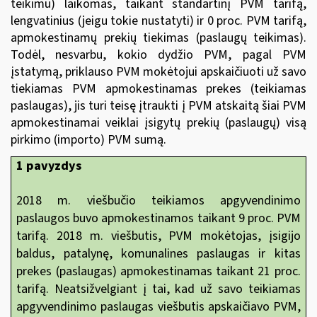
teikimu) laikomas, taikant standartinį PVM tarifą,
lengvatinius (jeigu tokie nustatyti) ir 0 proc. PVM tarifą,
apmokestinamų prekių tiekimas (paslaugų teikimas).
Todėl, nesvarbu, kokio dydžio PVM, pagal PVM
įstatymą, priklauso PVM mokėtojui apskaičiuoti už savo
tiekiamas PVM apmokestinamas prekes (teikiamas
paslaugas), jis turi teisę įtraukti į PVM atskaitą šiai PVM
apmokestinamai veiklai įsigytų prekių (paslaugų) visą
pirkimo (importo) PVM sumą.
1 pavyzdys
2018 m. viešbučio teikiamos apgyvendinimo
paslaugos buvo apmokestinamos taikant 9 proc. PVM
tarifą. 2018 m. viešbutis, PVM mokėtojas, įsigijo
baldus, patalynę, komunalines paslaugas ir kitas
prekes (paslaugas) apmokestinamas taikant 21 proc.
tarifą. Neatsižvelgiant į tai, kad už savo teikiamas
apgyvendinimo paslaugas viešbutis apskaičiavo PVM,