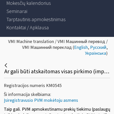
Mokesčių kalendorius
Seminarai
Tarptautinis apmokestinimas
Kontaktai / Apklausa
VMI Machine translation / VMI Машинный перевод /
VMI Машинний переклад (
English
,
Русский
,
Українська
)
Ar gali būti atskaitomas visas pirkimo (importo) PVM įsigytų prekių (paslaugų), skirtų prekių tiekimui (paslaugų teikimui) apmokestinamų PVM, taikant ne tik standartinį bet ir lengvatinį ar 0 proc. dydžio PVM tarifą?
Registracijos numeris KM0545
Ši informacija skelbiama:
Įsiregistravusio PVM mokėtoju asmens
Taip gali. PVM apmokestinamu prekių tiekimu (paslaugų