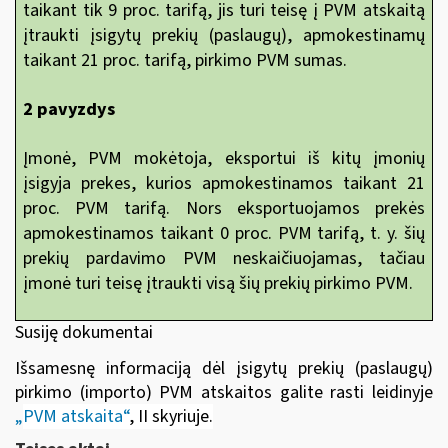
taikant tik 9 proc. tarifą, jis turi teisę į PVM atskaitą
įtraukti įsigytų prekių (paslaugų), apmokestinamų
taikant 21 proc. tarifą, pirkimo PVM sumas.
2 pavyzdys
Įmonė, PVM mokėtoja, eksportui iš kitų įmonių
įsigyja prekes, kurios apmokestinamos taikant 21
proc. PVM tarifą. Nors eksportuojamos prekės
apmokestinamos taikant 0 proc. PVM tarifą, t. y. šių
prekių pardavimo PVM neskaičiuojamas, tačiau
įmonė turi teisę įtraukti visą šių prekių pirkimo PVM.
Susiję dokumentai
Išsamesnę informaciją dėl įsigytų prekių (paslaugų)
pirkimo (importo) PVM atskaitos galite rasti leidinyje
„
PVM atskaita“
, II skyriuje
.