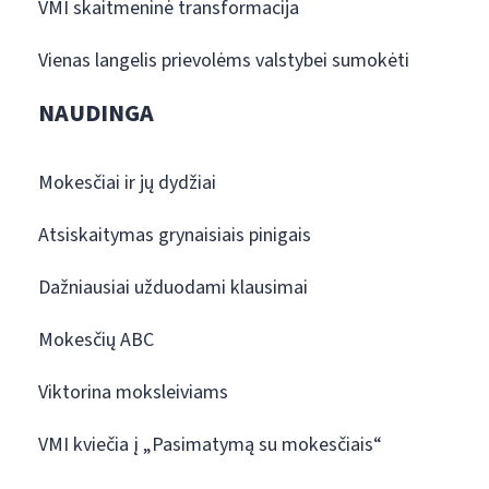
VMI skaitmeninė transformacija
Vienas langelis prievolėms valstybei sumokėti
NAUDINGA
Mokesčiai ir jų dydžiai
Atsiskaitymas grynaisiais pinigais
Dažniausiai užduodami klausimai
Mokesčių ABC
Viktorina moksleiviams
VMI kviečia į „Pasimatymą su mokesčiais“