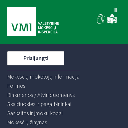
Prisijungti
Mokesčių mokėtojų informacija
Formos
Rinkmenos / Atviri duomenys
Skaičiuoklės ir pagalbininkai
Sąskaitos ir įmokų kodai
Mokesčių žinynas