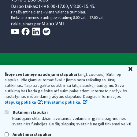
Darbo laikas: I-IV 8.00-17.00, V 8.00-15.45.
Prieššventinę dieną - viena valanda trumpiau.
Kiekvieno mėnesio antrą penktadienį 8.00 val. - 12.00 val.
Mano VMI
Paklausimas per
Valstybinė mokesčių inspekcija prie Lietuvos
U
Respublikos finansų ministerijos
Šioje svetainėje naudojami slapukai
(angl. cookies). Būtinieji
slapukai įdiegiami automatiškai ir jiems nėra reikalingas Jūsų
Biudžetinė įstaiga. Juridinio asmens kodas — 188659752,
sutikimas. Taip pat galite sutikti ir su kitų slapukų naudojimu. Savo
adresas: Vasario 16-osios g. 14, 01107 Vilnius, Lietuva, el.paštas:
sutikimą bet kada galėsite atšaukti pakeisdami interneto naršyklės
vmi@vmi.lt
, E. pristatymo dėžutės adresas 188659752
nustatymus ir ištrindami įrašytus slapukus. Daugiau informacijos
Duomenys apie Valstybinę mokesčių inspekciją prie Lietuvos
Slapukų politika
;
Privatumo politika.
Respublikos finansų ministerijos kaupiami ir saugomi Juridinių
asmenų registre
Būtinieji slapukai
Naudojami sklandžiam svetainės veikimui ir įgalina pagrindines
svetainės funkcijas. Be šių slapukų svetainė negali tinkamai veikti.
Analitiniai slapukai