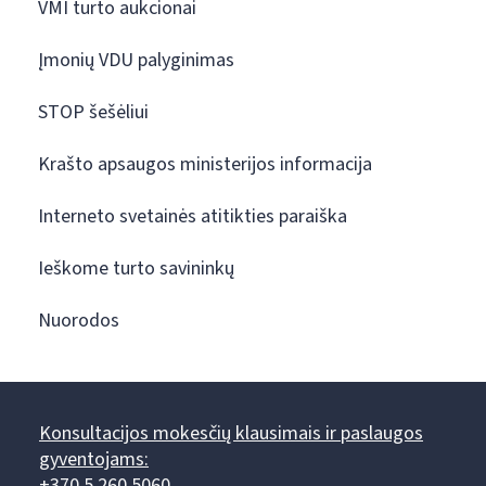
VMI turto aukcionai
Įmonių VDU palyginimas
STOP šešėliui
Krašto apsaugos ministerijos informacija
Interneto svetainės atitikties paraiška
Ieškome turto savininkų
Nuorodos
Konsultacijos mokesčių klausimais ir paslaugos
gyventojams:
+370 5 260 5060