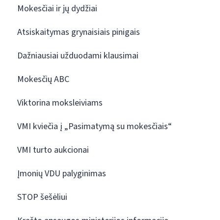
Mokesčiai ir jų dydžiai
Atsiskaitymas grynaisiais pinigais
Dažniausiai užduodami klausimai
Mokesčių ABC
Viktorina moksleiviams
VMI kviečia į „Pasimatymą su mokesčiais“
VMI turto aukcionai
Įmonių VDU palyginimas
STOP šešėliui