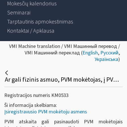
Mokesčių kalendorius
Seminarai
Tarptautinis apmokestinimas
Kontaktai / Apklausa
VMI Machine translation / VMI Машинный перевод /
VMI Машинний переклад (
English
,
Русский
,
Українська
)
Ar gali fizinis asmuo, PVM mokėtojas, į PVM atskaitą įtraukti įsigytų prekių (paslaugų), skirtų PVM apmokestinamai veiklai vykdyti, pirkimo (importo) PVM?
Registracijos numeris KM0533
Ši informacija skelbiama:
Įsiregistravusio PVM mokėtoju asmens
PVM atskaita gali pasinaudoti PVM mokėtojais