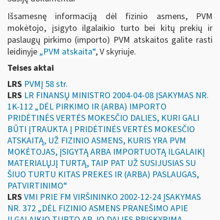
Išsamesnę informaciją dėl fizinio asmens, PVM
mokėtojo, įsigyto ilgalaikio turto bei kitų prekių ir
paslaugų pirkimo (importo) PVM atskaitos galite rasti
leidinyje
„
PVM atskaita“
, V skyriuje
.
Teises aktai
LRS
PVMĮ 58 str.
LRS
LR FINANSŲ MINISTRO 2004-04-08 ĮSAKYMAS NR.
1K-112 „DĖL PIRKIMO IR (ARBA) IMPORTO
PRIDĖTINĖS VERTĖS MOKESČIO DALIES, KURI GALI
BŪTI ĮTRAUKTA Į PRIDĖTINĖS VERTĖS MOKESČIO
ATSKAITĄ, UŽ FIZINIO ASMENS, KURIS YRA PVM
MOKĖTOJAS, ĮSIGYTĄ ARBA IMPORTUOTĄ ILGALAIKĮ
MATERIALŲJĮ TURTĄ, TAIP PAT UŽ SUSIJUSIAS SU
ŠIUO TURTU KITAS PREKES IR (ARBA) PASLAUGAS,
PATVIRTINIMO“
LRS
VMI PRIE FM VIRŠININKO 2002-12-24 ĮSAKYMAS
NR. 372 „DĖL FIZINIO ASMENS PRANEŠIMO APIE
ILGALAIKIO TURTO AR JO DALIES PRISKYRIMĄ