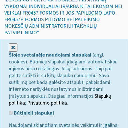
VYKDOMAI INDIVIDUALIAI IR/ARBA KITAI EKONOMINEI
VEIKLAI FR0457 FORMOS IR JOS PAPILDOMO LAPO
FR0457P FORMOS PILDYMO BEI PATEIKIMO
MOKESČIŲ ADMINISTRATORIUI TAISYKLIŲ
PATVIRTINIMO“
Uždaryti
Šioje svetainėje naudojami slapukai
(angl.
cookies). Būtinieji slapukai įdiegiami automatiškai
ir jiems nėra reikalingas Jūsų sutikimas. Taip pat
galite sutikti ir su kitų slapukų naudojimu. Savo
sutikimą bet kada galėsite atšaukti pakeisdami
interneto naršyklės nustatymus ir ištrindami
įrašytus slapukus. Daugiau informacijos
Slapukų
politika
;
Privatumo politika.
Būtinieji slapukai
Naudojami sklandžiam svetainės veikimui ir įgalina