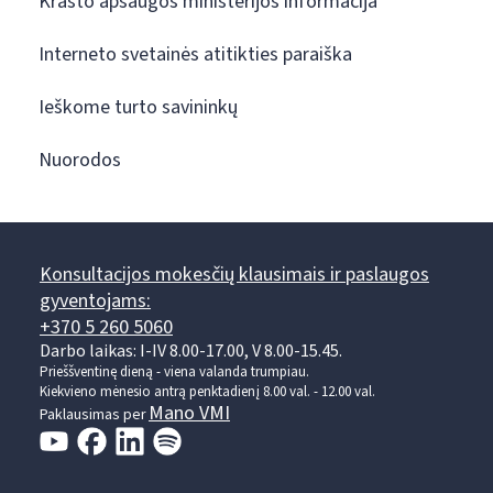
Krašto apsaugos ministerijos informacija
Interneto svetainės atitikties paraiška
Ieškome turto savininkų
Nuorodos
Konsultacijos mokesčių klausimais ir paslaugos
gyventojams:
+370 5 260 5060
Darbo laikas: I-IV 8.00-17.00, V 8.00-15.45.
Prieššventinę dieną - viena valanda trumpiau.
Kiekvieno mėnesio antrą penktadienį 8.00 val. - 12.00 val.
Mano VMI
Paklausimas per