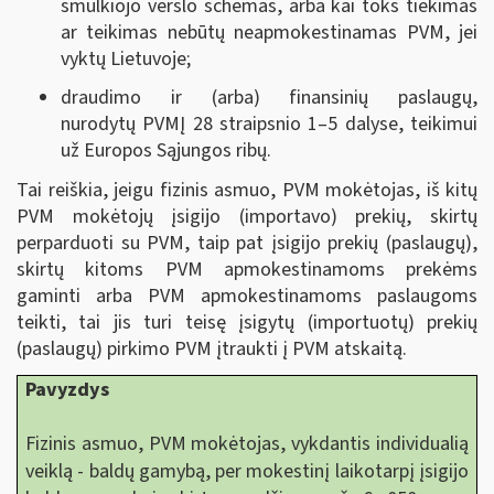
smulkiojo verslo schemas, arba kai toks tiekimas
ar teikimas nebūtų neapmokestinamas PVM, jei
vyktų Lietuvoje;
draudimo ir (arba) finansinių paslaugų,
nurodytų PVMĮ 28 straipsnio 1–5 dalyse, teikimui
už Europos Sąjungos ribų.
Tai reiškia, jeigu fizinis asmuo, PVM mokėtojas, iš kitų
PVM mokėtojų įsigijo (importavo) prekių, skirtų
perparduoti su PVM, taip pat įsigijo prekių (paslaugų),
skirtų kitoms PVM apmokestinamoms prekėms
gaminti arba PVM apmokestinamoms paslaugoms
teikti, tai jis turi teisę įsigytų (importuotų) prekių
(paslaugų) pirkimo PVM įtraukti į PVM atskaitą.
Pavyzdys
Fizinis asmuo, PVM mokėtojas, vykdantis individualią
veiklą - baldų gamybą, per mokestinį laikotarpį įsigijo