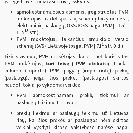
įsiregistravę fiziniai asmenys, išskyrus:
apmokestinamuosius asmenis, įregistruotus PVM
mokėtojais tik dėl specialių schemų taikymo (pvz.,
1
elektroninių paslaugų, OSS/IOSS pagal PVMĮ 115
-
15
115
str.);
PVM mokėtojus, taikančius smulkiojo verslo
1
schemą (SVS) Lietuvoje (pagal PVMĮ 71
str. 9 d.).
Fizinis asmuo, PVM mokėtojas, kaip ir bet kuris kitas
PVM mokėtojas,
turi teisę į PVM atskaitą
įtraukti
pirkimo (importo) PVM įsigytų (importuotų) prekių
(paslaugų), jeigu šios prekės (paslaugos) skirtos
naudoti tokiai jo vykdomai veiklai:
PVM apmokestinamam prekių tiekimui ar
paslaugų teikimui Lietuvoje;
prekių tiekimui ar paslaugų teikimui už Lietuvos
ribų, kai šios prekės ar paslaugos nėra skirtos
veiklai vykdyti kitose valstybėse narėse pagal