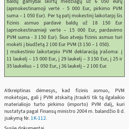
baldų gamybai skirtų medžiagų už 6 050 eurų
(apmokestinamoji vertė - 5 000 Eur, pirkimo PVM
suma – 1 050 Eur). Per tą patį mokestinį laikotarpį šis
fizinis asmuo pardavė baldų už 18 150 Eur
(apmokestinamieji vertė – 15 000 Eur, pardavimo
PVM suma - 3 150 Eur). Šiuo atveju fizinis asmuo turi
mokėti į biudžetą 2 100 Eur PVM (3 150 – 1 050).
Į mokestinio laikotarpio PVM deklaraciją įrašoma: į
11 laukelį – 15 000 Eur, į 29 laukelį – 3 150 Eur, į 25 ir
35 laukelius – 1 050 Eur, į 36 laukelį – 2 100 Eur.
Atkreiptinas dėmesys, kad fizinis asmuo, PVM
mokėtojas, gali į PVM atskaitą įtraukti tik tą ilgalaikio
materialiojo turto pirkimo (importo) PVM dalį, kuri
nustatyta pagal Finansų ministro 2004 m. balandžio 8 d.
įsakymą Nr.
1K-112
.
Susiję dokumentai