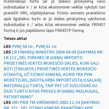
materialiojo turto (ar jo dalies) priskyrimą savo
individualiai ir / ar kitai ekonominei veiklai vykdyti turi
pranešti VMI, užpildydamas Fizinio asmens pranešimo
apie ilgalaikio turto ar jo dalies priskyrimą vykdomai
individualiai ir / arba kitai ekonominei veiklai FR0457
formą ir jos papildomo lapo FR0457P formą.
Teises aktai
LRS
PVMĮ 58 str., PVMĮ 61 str.
LRS
LR FINANSŲ MINISTRO 2004-04-08 ĮSAKYMAS NR.
1K-112 „DĖL PIRKIMO IR (ARBA) IMPORTO
PRIDĖTINĖS VERTĖS MOKESČIO DALIES, KURI GALI
BŪTI ĮTRAUKTA Į PRIDĖTINĖS VERTĖS MOKESČIO
ATSKAITĄ, UŽ FIZINIO ASMENS, KURIS YRA PVM
MOKĖTOJAS, ĮSIGYTĄ ARBA IMPORTUOTĄ ILGALAIKĮ
MATERIALŲJĮ TURTĄ, TAIP PAT UŽ SUSIJUSIAS SU
ŠIUO TURTU KITAS PREKES IR (ARBA) PASLAUGAS,
PATVIRTINIMO“
LRS
VMI PRIE FM VIRŠININKO 2002-12-24 ĮSAKYMAS
NR. 372 „DĖL FIZINIO ASMENS PRANEŠIMO APIE