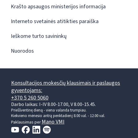
Krašto apsaugos ministerijos informacija
Interneto svetainės atitikties paraiška
Ieškome turto savininkų
Nuorodos
Konsultacijos mokesčių klausimais ir paslaugos
gyventojams:
+370 5 260 5060
Darbo laikas: I-IV 8.00-17.00, V 8.00-15.45.
Prieššventinę dieną - viena valanda trumpiau.
Kiekvieno mėnesio antrą penktadienį 8.00 val. - 12.00 val.
Mano VMI
Paklausimas per