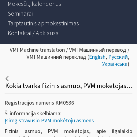
Mokesčių kalendorius
Seminarai
Tarptautinis apmokestinimas
Kontaktai / Apklausa
VMI Machine translation / VMI Машинный перевод /
VMI Машинний переклад (
English
,
Русский
,
Українська
)
Kokia tvarka fizinis asmuo, PVM mokėtojas, turi mokesčių administratoriui deklaruoti įsigyto ilgalaikio materialiojo turto priskyrimą savo ekonominei veiklai?
Registracijos numeris KM0536
Ši informacija skelbiama:
Įsiregistravusio PVM mokėtoju asmens
Fizinis asmuo, PVM mokėtojas, apie ilgalaikio