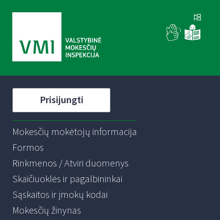
Prisijungti
Mokesčių mokėtojų informacija
Formos
Rinkmenos / Atviri duomenys
Skaičiuoklės ir pagalbininkai
Sąskaitos ir įmokų kodai
Mokesčių žinynas