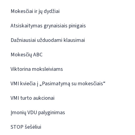
Mokesčiai ir jų dydžiai
Atsiskaitymas grynaisiais pinigais
Dažniausiai užduodami klausimai
Mokesčių ABC
Viktorina moksleiviams
VMI kviečia į „Pasimatymą su mokesčiais“
VMI turto aukcionai
Įmonių VDU palyginimas
STOP šešėliui