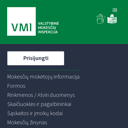
Prisijungti
Mokesčių mokėtojų informacija
Formos
Rinkmenos / Atviri duomenys
Skaičiuoklės ir pagalbininkai
Sąskaitos ir įmokų kodai
Mokesčių žinynas