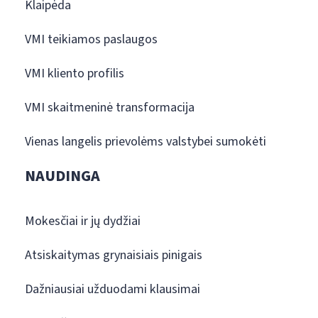
Klaipėda
VMI teikiamos paslaugos
VMI kliento profilis
VMI skaitmeninė transformacija
Vienas langelis prievolėms valstybei sumokėti
NAUDINGA
Mokesčiai ir jų dydžiai
Atsiskaitymas grynaisiais pinigais
Dažniausiai užduodami klausimai