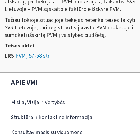
atskaitą, jei tiekėjas – PVM mokėtojas, taikantis SVS
Lietuvoje – PVM sąskaitoje faktūroje išskyrė PVM.
Tačiau tokioje situacijoje tiekėjas netenka teisės taikyti
SVS Lietuvoje, turi registruotis įprastu PVM mokėtoju ir
sumokėti išskirtą PVM į valstybės biudžetą.
Teises aktai
LRS
PVMĮ 57-58 str.
APIE VMI
Misija, Vizija ir Vertybės
Struktūra ir kontaktinė informacija
Konsultavimasis su visuomene