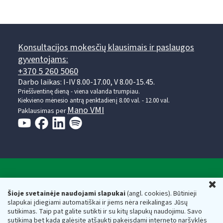
Konsultacijos mokesčių klausimais ir paslaugos
gyventojams:
+370 5 260 5060
Darbo laikas: I-IV 8.00-17.00, V 8.00-15.45.
Prieššventinę dieną - viena valanda trumpiau.
Kiekvieno mėnesio antrą penktadienį 8.00 val. - 12.00 val.
Mano VMI
Paklausimas per
Valstybinė mokesčių inspekcija prie Lietuvos
U
Respublikos finansų ministerijos
Šioje svetainėje naudojami slapukai
(angl. cookies). Būtinieji
slapukai įdiegiami automatiškai ir jiems nėra reikalingas Jūsų
Biudžetinė įstaiga. Juridinio asmens kodas — 188659752,
sutikimas. Taip pat galite sutikti ir su kitų slapukų naudojimu. Savo
adresas: Vasario 16-osios g. 14, 01107 Vilnius, Lietuva, el.paštas:
sutikimą bet kada galėsite atšaukti pakeisdami interneto naršyklės