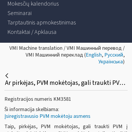
Mokesčių kalendorius
Seminarai
Tarptautinis apmokestinimas
Kontaktai / Apklausa
VMI Machine translation / VMI Машинный перевод /
VMI Машинний переклад (
English
,
Русский
,
Українська
)
Ar pirkėjas, PVM mokėtojas, gali traukti PVM į atskaitą, jei tiekėjas – PVM mokėtojas, taikantis SVS Lietuvoje, – PVM sąskaitoje faktūroje išskyrė PVM?
Registracijos numeris KM3581
Ši informacija skelbiama:
Įsiregistravusio PVM mokėtoju asmens
Taip, pirkėjas, PVM mokėtojas, gali traukti PVM į