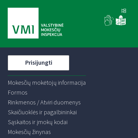
Prisijungti
Mokesčių mokėtojų informacija
Formos
Rinkmenos / Atviri duomenys
Skaičiuoklės ir pagalbininkai
Sąskaitos ir įmokų kodai
Mokesčių žinynas