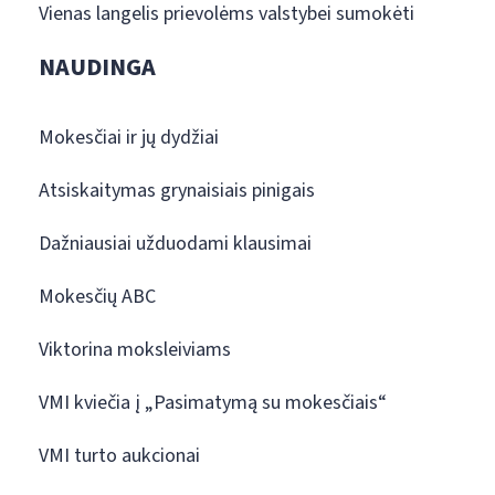
Vienas langelis prievolėms valstybei sumokėti
NAUDINGA
Mokesčiai ir jų dydžiai
Atsiskaitymas grynaisiais pinigais
Dažniausiai užduodami klausimai
Mokesčių ABC
Viktorina moksleiviams
VMI kviečia į „Pasimatymą su mokesčiais“
VMI turto aukcionai