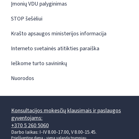
Įmonių VDU palyginimas
STOP šešėliui
Krašto apsaugos ministerijos informacija
Interneto svetainės atitikties paraiška
Ieškome turto savininkų
Nuorodos
Konsultacijos mokesčių klausimais ir paslaugos
gyventojams:
+370 5 260 5060
Darbo laikas: I-IV 8.00-17.00, V 8.00-15.45.
Prieššventinę dieną - viena valanda trumpiau.