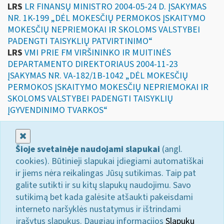
LRS
LR FINANSŲ MINISTRO 2004-05-24 D. ĮSAKYMAS
NR. 1K-199 „DĖL MOKESČIŲ PERMOKOS ĮSKAITYMO
MOKESČIŲ NEPRIEMOKAI IR SKOLOMS VALSTYBEI
PADENGTI TAISYKLIŲ PATVIRTINIMO“
LRS
VMI PRIE FM VIRŠININKO IR MUITINĖS
DEPARTAMENTO DIREKTORIAUS 2004-11-23
ĮSAKYMAS NR. VA-182/1B-1042 „DĖL MOKESČIŲ
PERMOKOS ĮSKAITYMO MOKESČIŲ NEPRIEMOKAI IR
SKOLOMS VALSTYBEI PADENGTI TAISYKLIŲ
ĮGYVENDINIMO TVARKOS“
Uždaryti
Šioje svetainėje naudojami slapukai
(angl.
cookies). Būtinieji slapukai įdiegiami automatiškai
ir jiems nėra reikalingas Jūsų sutikimas. Taip pat
galite sutikti ir su kitų slapukų naudojimu. Savo
sutikimą bet kada galėsite atšaukti pakeisdami
interneto naršyklės nustatymus ir ištrindami
įrašytus slapukus. Daugiau informacijos
Slapukų