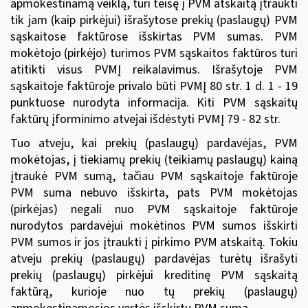
apmokestinamą veiklą, turi teisę į PVM atskaitą įtraukti
tik jam (kaip pirkėjui) išrašytose prekių (paslaugų) PVM
sąskaitose faktūrose išskirtas PVM sumas. PVM
mokėtojo (pirkėjo) turimos PVM sąskaitos faktūros turi
atitikti visus PVMĮ reikalavimus. Išrašytoje PVM
sąskaitoje faktūroje privalo būti PVMĮ 80 str. 1 d. 1 - 19
punktuose nurodyta informacija. Kiti PVM sąskaitų
faktūrų įforminimo atvejai išdėstyti PVMĮ 79 - 82 str.
Tuo atveju, kai prekių (paslaugų) pardavėjas, PVM
mokėtojas, į tiekiamų prekių (teikiamų paslaugų) kainą
įtraukė PVM sumą, tačiau PVM sąskaitoje faktūroje
PVM suma nebuvo išskirta, pats PVM mokėtojas
(pirkėjas) negali nuo PVM sąskaitoje faktūroje
nurodytos pardavėjui mokėtinos PVM sumos išskirti
PVM sumos ir jos įtraukti į pirkimo PVM atskaitą. Tokiu
atveju prekių (paslaugų) pardavėjas turėtų išrašyti
prekių (paslaugų) pirkėjui kreditinę PVM sąskaitą
faktūrą, kurioje nuo tų prekių (paslaugų)