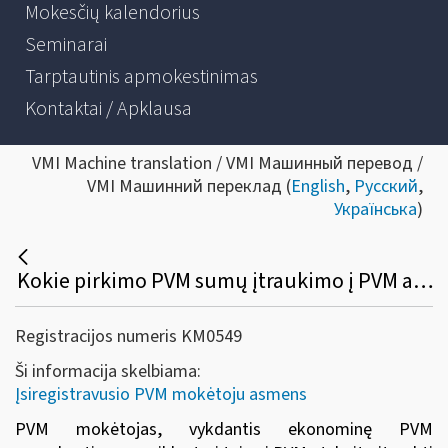
Mokesčių kalendorius
Seminarai
Tarptautinis apmokestinimas
Kontaktai / Apklausa
VMI Machine translation / VMI Машинный перевод /
VMI Машинний переклад (
English
,
Русский
,
Українська
)
Kokie pirkimo PVM sumų įtraukimo į PVM atskaitą reikalavimai yra taikomi?
Registracijos numeris KM0549
Ši informacija skelbiama:
Įsiregistravusio PVM mokėtoju asmens
PVM mokėtojas, vykdantis ekonominę PVM