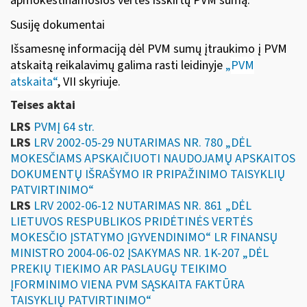
apmokestinamosios vertės išskirtų PVM sumą.
Susiję dokumentai
Išsamesnę informaciją dėl PVM sumų įtraukimo į PVM
atskaitą reikalavimų galima rasti leidinyje
„
PVM
atskaita“
, VII skyriuje
.
Teises aktai
LRS
PVMĮ 64 str.
LRS
LRV 2002-05-29 NUTARIMAS NR. 780 „DĖL
MOKESČIAMS APSKAIČIUOTI NAUDOJAMŲ APSKAITOS
DOKUMENTŲ IŠRAŠYMO IR PRIPAŽINIMO TAISYKLIŲ
PATVIRTINIMO“
LRS
LRV 2002-06-12 NUTARIMAS NR. 861 „DĖL
LIETUVOS RESPUBLIKOS PRIDĖTINĖS VERTĖS
MOKESČIO ĮSTATYMO ĮGYVENDINIMO“ LR FINANSŲ
MINISTRO 2004-06-02 ĮSAKYMAS NR. 1K-207 „DĖL
PREKIŲ TIEKIMO AR PASLAUGŲ TEIKIMO
ĮFORMINIMO VIENA PVM SĄSKAITA FAKTŪRA
TAISYKLIŲ PATVIRTINIMO“