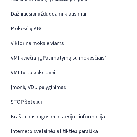
Dažniausiai užduodami klausimai
Mokesčių ABC
Viktorina moksleiviams
VMI kviečia į „Pasimatymą su mokesčiais“
VMI turto aukcionai
Įmonių VDU palyginimas
STOP šešėliui
Krašto apsaugos ministerijos informacija
Interneto svetainės atitikties paraiška