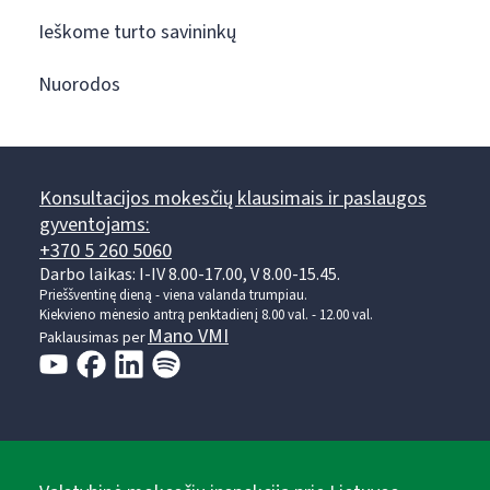
Ieškome turto savininkų
Nuorodos
Konsultacijos mokesčių klausimais ir paslaugos
gyventojams:
+370 5 260 5060
Darbo laikas: I-IV 8.00-17.00, V 8.00-15.45.
Prieššventinę dieną - viena valanda trumpiau.
Kiekvieno mėnesio antrą penktadienį 8.00 val. - 12.00 val.
Mano VMI
Paklausimas per