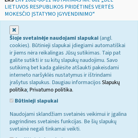
LIETUVOS RESPUBLIKOS PRIDĖTINĖS VERTĖS
MOKESČIO ĮSTATYMO ĮGYVENDINIMO“
Uždaryti
Šioje svetainėje naudojami slapukai
(angl.
cookies). Būtinieji slapukai įdiegiami automatiškai
ir jiems nėra reikalingas Jūsų sutikimas. Taip pat
galite sutikti ir su kitų slapukų naudojimu. Savo
sutikimą bet kada galėsite atšaukti pakeisdami
interneto naršyklės nustatymus ir ištrindami
įrašytus slapukus. Daugiau informacijos
Slapukų
politika
;
Privatumo politika.
Būtinieji slapukai
Naudojami sklandžiam svetainės veikimui ir įgalina
pagrindines svetainės funkcijas. Be šių slapukų
svetainė negali tinkamai veikti.