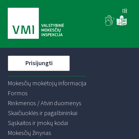
Prisijungti
Mokesčių mokėtojų informacija
Formos
Rinkmenos / Atviri duomenys
Skaičiuoklės ir pagalbininkai
Sąskaitos ir įmokų kodai
Mokesčių žinynas