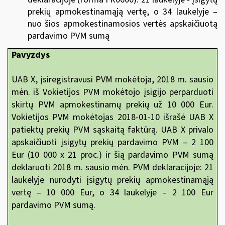
prekių apmokestinamąją vertę, o 34 laukelyje –
nuo šios apmokestinamosios vertės apskaičiuotą
pardavimo PVM sumą
Pavyzdys
UAB X, įsiregistravusi PVM mokėtoja, 2018 m. sausio
mėn. iš Vokietijos PVM mokėtojo įsigijo perparduoti
skirtų PVM apmokestinamų prekių už 10 000 Eur.
Vokietijos PVM mokėtojas 2018-01-10 išrašė UAB X
patiektų prekių PVM sąskaitą faktūrą. UAB X privalo
apskaičiuoti įsigytų prekių pardavimo PVM – 2 100
Eur (10 000 x 21 proc.) ir šią pardavimo PVM sumą
deklaruoti 2018 m. sausio mėn. PVM deklaracijoje: 21
laukelyje nurodyti įsigytų prekių apmokestinamąją
vertę – 10 000 Eur, o 34 laukelyje – 2 100 Eur
pardavimo PVM sumą.