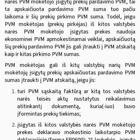
narės PVM mokėtojo įsigytų prekių pardavimo PVM, tai
ta apskaičiuota pardavimo PVM suma tuo pačiu
laikoma ir šių prekių pirkimo PVM suma. Todėl, jeigu
PVM mokėtojas (prekių pirkėjas) iš kitos valstybės
narės PVM mokėtojo įsigytas prekes naudoja
ekonominei PVM apmokestinamai veiklai, apskaičiuotą
šių prekių pardavimo PVM jis gali įtraukti į PVM atskaitą
kaip ir kitas pirkimo PVM sumas.
PVM mokėtojas gali iš kitų valstybių narių PVM
mokėtojų įsigytų prekių apskaičiuotas pardavimo PVM
sumas įtraukti į PVM atskaitą, jeigu jis:
turi PVM sąskaitą faktūrą ar kitą tos valstybės
narės teisės aktų nustatytus reikalavimus
atitinkantį dokumentą, kuria(-iuo) buvo
įformintas prekių tiekimas;
įsigytas iš kitos valstybės narės PVM mokėtojo
prekes deklaravo mokestinio laikotarpio PVM
deklaracijoje (forma FR0600): 21 laukelyje - įsigytų