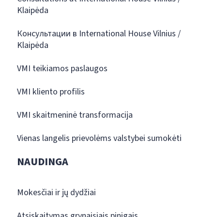
Klaipėda
Консультации в International House Vilnius /
Klaipėda
VMI teikiamos paslaugos
VMI kliento profilis
VMI skaitmeninė transformacija
Vienas langelis prievolėms valstybei sumokėti
NAUDINGA
Mokesčiai ir jų dydžiai
Atsiskaitymas grynaisiais pinigais