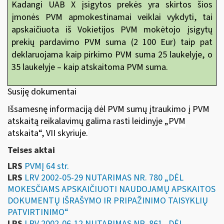
Kadangi UAB X įsigytos prekės yra skirtos šios
įmonės PVM apmokestinamai veiklai vykdyti, tai
apskaičiuota iš Vokietijos PVM mokėtojo įsigytų
prekių pardavimo PVM suma (2 100 Eur) taip pat
deklaruojama kaip pirkimo PVM suma 25 laukelyje, o
35 laukelyje – kaip atskaitoma PVM suma.
Susiję dokumentai
Išsamesnę informaciją dėl PVM sumų įtraukimo į PVM
atskaitą reikalavimų galima rasti leidinyje
„
PVM
atskaita“
, VII skyriuje.
Teises aktai
LRS
PVMĮ 64 str.
LRS
LRV 2002-05-29 NUTARIMAS NR. 780 „DĖL
MOKESČIAMS APSKAIČIUOTI NAUDOJAMŲ APSKAITOS
DOKUMENTŲ IŠRAŠYMO IR PRIPAŽINIMO TAISYKLIŲ
PATVIRTINIMO“
LRS
LRV 2002-06-12 NUTARIMAS NR. 861 „DĖL