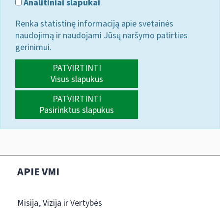
Analitiniai slapukai
Renka statistinę informaciją apie svetainės
naudojimą ir naudojami Jūsų naršymo patirties
gerinimui.
PATVIRTINTI
Visus slapukus
PATVIRTINTI
Pasirinktus slapukus
APIE VMI
Misija, Vizija ir Vertybės