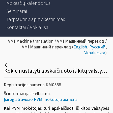
Mokesčių kalendorius
Seminarai
Tarptautinis apmokestinimas
Kontaktai / Apklausa
VMI Machine translation / VMI Машинный перевод /
VMI Машинний переклад (
English
,
Русский
,
Українська
)
Kokie nustatyti apskaičiuoto iš kitų valstybių narių įsigytų prekių pardavimo PVM įtraukimo į PVM atskaitą reikalavimai?
Registracijos numeris KM0558
Ši informacija skelbiama:
Įsiregistravusio PVM mokėtoju asmens
Kai PVM mokėtojas turi apskaičiuoti iš kitos valstybės