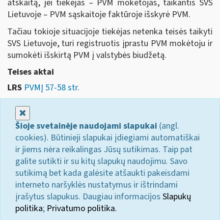
atskaitą, jei tiekėjas – PVM mokėtojas, taikantis SVS
Lietuvoje – PVM sąskaitoje faktūroje išskyrė PVM.
Tačiau tokioje situacijoje tiekėjas netenka teisės taikyti
SVS Lietuvoje, turi registruotis įprastu PVM mokėtoju ir
sumokėti išskirtą PVM į valstybės biudžetą.
Teises aktai
LRS
PVMĮ 57-58 str.
Uždaryti
Šioje svetainėje naudojami slapukai
(angl.
cookies). Būtinieji slapukai įdiegiami automatiškai
ir jiems nėra reikalingas Jūsų sutikimas. Taip pat
galite sutikti ir su kitų slapukų naudojimu. Savo
sutikimą bet kada galėsite atšaukti pakeisdami
interneto naršyklės nustatymus ir ištrindami
įrašytus slapukus. Daugiau informacijos
Slapukų
politika
;
Privatumo politika.