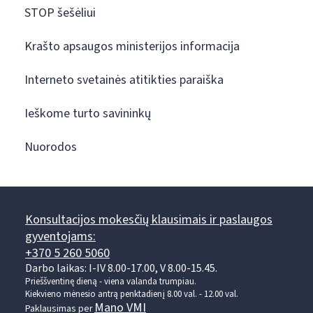
STOP šešėliui
Krašto apsaugos ministerijos informacija
Interneto svetainės atitikties paraiška
Ieškome turto savininkų
Nuorodos
Konsultacijos mokesčių klausimais ir paslaugos
gyventojams:
+370 5 260 5060
Darbo laikas: I-IV 8.00-17.00, V 8.00-15.45.
Prieššventinę dieną - viena valanda trumpiau.
Kiekvieno mėnesio antrą penktadienį 8.00 val. - 12.00 val.
Mano VMI
Paklausimas per