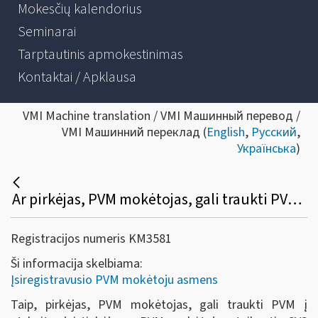
Mokesčių kalendorius
Seminarai
Tarptautinis apmokestinimas
Kontaktai / Apklausa
VMI Machine translation / VMI Машинный перевод /
VMI Машинний переклад (
English
,
Русский
,
Українська
)
Ar pirkėjas, PVM mokėtojas, gali traukti PVM į atskaitą, jei tiekėjas – PVM mokėtojas, taikantis SVS Lietuvoje, – PVM sąskaitoje faktūroje išskyrė PVM?
Registracijos numeris KM3581
Ši informacija skelbiama:
Įsiregistravusio PVM mokėtoju asmens
Taip, pirkėjas, PVM mokėtojas, gali traukti PVM į