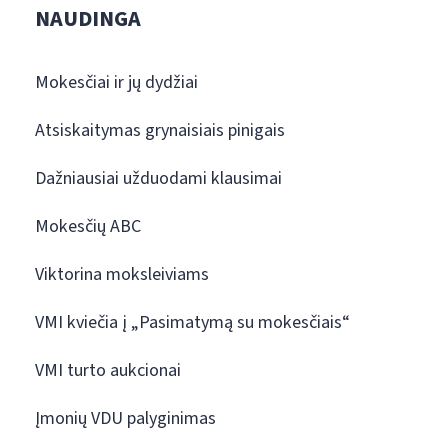
NAUDINGA
Mokesčiai ir jų dydžiai
Atsiskaitymas grynaisiais pinigais
Dažniausiai užduodami klausimai
Mokesčių ABC
Viktorina moksleiviams
VMI kviečia į „Pasimatymą su mokesčiais“
VMI turto aukcionai
Įmonių VDU palyginimas