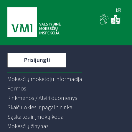
Prisijungti
Mokesčių mokėtojų informacija
Formos
Rinkmenos / Atviri duomenys
Skaičiuoklės ir pagalbininkai
Sąskaitos ir įmokų kodai
Mokesčių žinynas