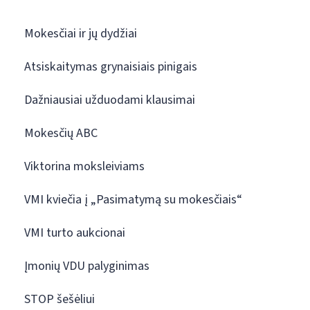
Mokesčiai ir jų dydžiai
Atsiskaitymas grynaisiais pinigais
Dažniausiai užduodami klausimai
Mokesčių ABC
Viktorina moksleiviams
VMI kviečia į „Pasimatymą su mokesčiais“
VMI turto aukcionai
Įmonių VDU palyginimas
STOP šešėliui