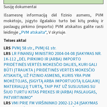
Susiję dokumentai
Išsamesnę informaciją dėl fizinio asmens, PVM
mokėtojo, įsigyto ilgalaikio turto bei kitų prekių ir
paslaugų pirkimo (importo) PVM atskaitos galite rasti
leidinyje
„
PVM atskaita“
, V skyriuje.
Teises aktai
LRS
PVMĮ 58 str., PVMĮ 61 str.
LRS
LR FINANSŲ MINISTRO 2004-04-08 ĮSAKYMAS NR.
1K-112 „DĖL PIRKIMO IR (ARBA) IMPORTO
PRIDĖTINĖS VERTĖS MOKESČIO DALIES, KURI GALI
BŪTI ĮTRAUKTA Į PRIDĖTINĖS VERTĖS MOKESČIO
ATSKAITĄ, UŽ FIZINIO ASMENS, KURIS YRA PVM
MOKĖTOJAS, ĮSIGYTĄ ARBA IMPORTUOTĄ ILGALAIKĮ
MATERIALŲJĮ TURTĄ, TAIP PAT UŽ SUSIJUSIAS SU
ŠIUO TURTU KITAS PREKES IR (ARBA) PASLAUGAS,
PATVIRTINIMO“
LRS
VMI PRIE FM VIRŠININKO 2002-12-24 ĮSAKYMAS