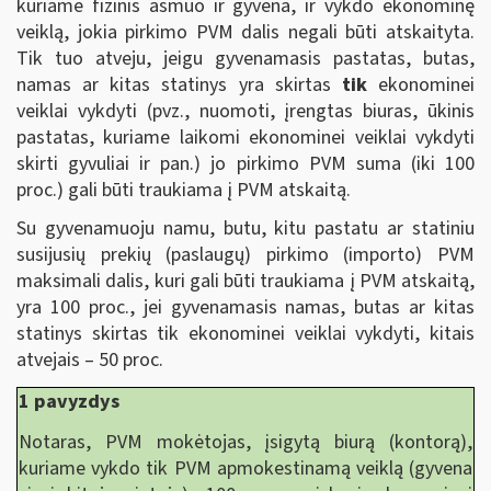
kuriame fizinis asmuo ir gyvena, ir vykdo ekonominę
veiklą, jokia pirkimo PVM dalis negali būti atskaityta.
Tik tuo atveju, jeigu gyvenamasis pastatas, butas,
namas ar kitas statinys yra skirtas
tik
ekonominei
veiklai vykdyti (pvz., nuomoti, įrengtas biuras, ūkinis
pastatas, kuriame laikomi ekonominei veiklai vykdyti
skirti gyvuliai ir pan.) jo pirkimo PVM suma (iki 100
proc.) gali būti traukiama į PVM atskaitą.
Su gyvenamuoju namu, butu, kitu pastatu ar statiniu
susijusių prekių (paslaugų) pirkimo (importo) PVM
maksimali dalis, kuri gali būti traukiama į PVM atskaitą,
yra 100 proc., jei gyvenamasis namas, butas ar kitas
statinys skirtas tik ekonominei veiklai vykdyti, kitais
atvejais – 50 proc.
1 pavyzdys
Notaras, PVM mokėtojas, įsigytą biurą (kontorą),
kuriame vykdo tik PVM apmokestinamą veiklą (gyvena