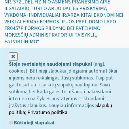
NR. 372 „DĖL FIZINIO ASMENS PRANEŠIMO APIE
ILGALAIKIO TURTO AR JO DALIES PRISKYRIMĄ
VYKDOMAI INDIVIDUALIAI IR/ARBA KITAI EKONOMINEI
VEIKLAI FR0457 FORMOS IR JOS PAPILDOMO LAPO
FR0457P FORMOS PILDYMO BEI PATEIKIMO
MOKESČIŲ ADMINISTRATORIUI TAISYKLIŲ
PATVIRTINIMO“
Uždaryti
Šioje svetainėje naudojami slapukai
(angl.
cookies). Būtinieji slapukai įdiegiami automatiškai
ir jiems nėra reikalingas Jūsų sutikimas. Taip pat
galite sutikti ir su kitų slapukų naudojimu. Savo
sutikimą bet kada galėsite atšaukti pakeisdami
interneto naršyklės nustatymus ir ištrindami
įrašytus slapukus. Daugiau informacijos
Slapukų
politika
;
Privatumo politika.
Būtinieji slapukai