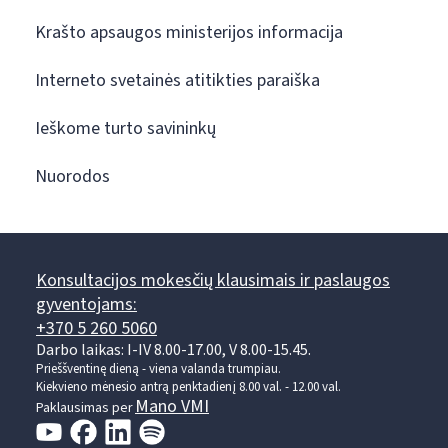
Krašto apsaugos ministerijos informacija
Interneto svetainės atitikties paraiška
Ieškome turto savininkų
Nuorodos
Konsultacijos mokesčių klausimais ir paslaugos
gyventojams:
+370 5 260 5060
Darbo laikas: I-IV 8.00-17.00, V 8.00-15.45.
Prieššventinę dieną - viena valanda trumpiau.
Kiekvieno mėnesio antrą penktadienį 8.00 val. - 12.00 val.
Mano VMI
Paklausimas per