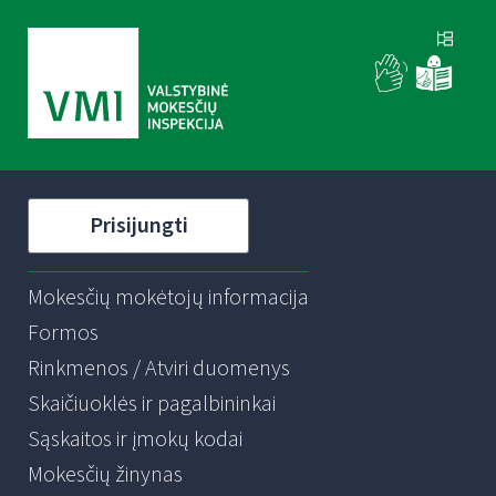
Prisijungti
Mokesčių mokėtojų informacija
Formos
Rinkmenos / Atviri duomenys
Skaičiuoklės ir pagalbininkai
Sąskaitos ir įmokų kodai
Mokesčių žinynas