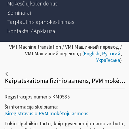
Mokesčių kalendorius
Seminarai
Tarptautinis apmokestinimas
Kontaktai / Apklausa
VMI Machine translation / VMI Машинный перевод /
VMI Машинний переклад (
English
,
Русский
,
Українська
)
Kaip atskaitoma fizinio asmens, PVM mokėtojo, įsigyto ilgalaikio turto, prekių (paslaugų), susijusių su gyvenamojo namo, buto, kito pastato ar statinio eksploatavimu, pirkimo PVM?
Registracijos numeris KM0535
Ši informacija skelbiama:
Įsiregistravusio PVM mokėtoju asmens
Tokio ilgalaikio turto, kaip gyvenamojo namo ar buto,