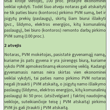
visai kitoje vietoje), 100 proc. priskyrė ekonominei
veiklai vykdyti. Todėl šiuo atveju notaras gali atskaityti
ne tik paties biuro (kontoros) pirkimo PVM sumą, bet ir
įsigytų prekių (paslaugų), skirtų šiam biurui išlaikyti
(pvz., šildymo, elektros energijos, kitų komunalinių
paslaugų), bei biuro (kontoros) remonto darbų pirkimo
PVM sumą (100 proc.).
2 atvejis
Notaras, PVM mokėtojas, pasistatė gyvenamąjį namą,
kuriame jis pats gyvena ir yra įsirengęs biurą, kuriame
vykdo PVM apmokestinamą ekonominę veiklą. Kadangi
gyvenamasis namas nėra skirtas vien ekonominei
veiklai vykdyti, tai paties namo pirkimo PVM notaras
negali įtraukti į PVM atskaitą, o įsigytų namo išlaikymo
paslaugų (šildymo, elektros energijos, kitų komunalinių
paslaugų) iki 50 proc. (atsižvelgiant į faktinį naudojimą
veikloje, suteikiančioje teisę į PVM atskaitą) pirkimo
PVM jis gali įtraukti į PVM atskaitą.