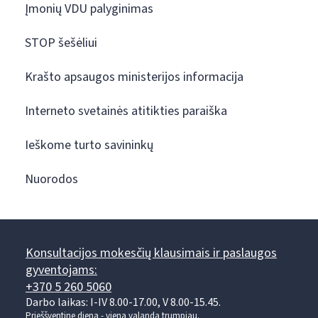
Įmonių VDU palyginimas
STOP šešėliui
Krašto apsaugos ministerijos informacija
Interneto svetainės atitikties paraiška
Ieškome turto savininkų
Nuorodos
Konsultacijos mokesčių klausimais ir paslaugos
gyventojams:
+370 5 260 5060
Darbo laikas: I-IV 8.00-17.00, V 8.00-15.45.
Prieššventinę dieną - viena valanda trumpiau.