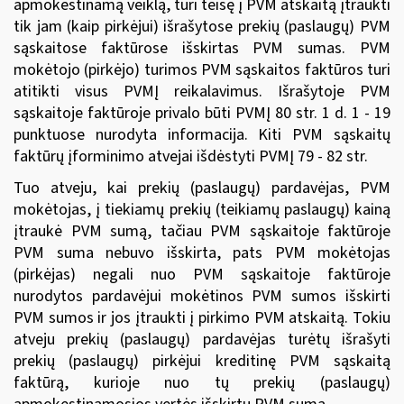
apmokestinamą veiklą, turi teisę į PVM atskaitą įtraukti
tik jam (kaip pirkėjui) išrašytose prekių (paslaugų) PVM
sąskaitose faktūrose išskirtas PVM sumas. PVM
mokėtojo (pirkėjo) turimos PVM sąskaitos faktūros turi
atitikti visus PVMĮ reikalavimus. Išrašytoje PVM
sąskaitoje faktūroje privalo būti PVMĮ 80 str. 1 d. 1 - 19
punktuose nurodyta informacija. Kiti PVM sąskaitų
faktūrų įforminimo atvejai išdėstyti PVMĮ 79 - 82 str.
Tuo atveju, kai prekių (paslaugų) pardavėjas, PVM
mokėtojas, į tiekiamų prekių (teikiamų paslaugų) kainą
įtraukė PVM sumą, tačiau PVM sąskaitoje faktūroje
PVM suma nebuvo išskirta, pats PVM mokėtojas
(pirkėjas) negali nuo PVM sąskaitoje faktūroje
nurodytos pardavėjui mokėtinos PVM sumos išskirti
PVM sumos ir jos įtraukti į pirkimo PVM atskaitą. Tokiu
atveju prekių (paslaugų) pardavėjas turėtų išrašyti
prekių (paslaugų) pirkėjui kreditinę PVM sąskaitą
faktūrą, kurioje nuo tų prekių (paslaugų)