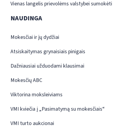
Vienas langelis prievolėms valstybei sumokėti
NAUDINGA
Mokesčiai ir jų dydžiai
Atsiskaitymas grynaisiais pinigais
Dažniausiai užduodami klausimai
Mokesčių ABC
Viktorina moksleiviams
VMI kviečia į „Pasimatymą su mokesčiais“
VMI turto aukcionai