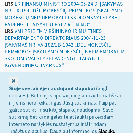
LRS
LR FINANSŲ MINISTRO 2004-05-24 D. ĮSAKYMAS
NR. 1K-199 „DĖL MOKESČIŲ PERMOKOS ĮSKAITYMO
MOKESČIŲ NEPRIEMOKAI IR SKOLOMS VALSTYBEI
PADENGTI TAISYKLIŲ PATVIRTINIMO“
LRS
VMI PRIE FM VIRŠININKO IR MUITINĖS
DEPARTAMENTO DIREKTORIAUS 2004-11-23
ĮSAKYMAS NR. VA-182/1B-1042 „DĖL MOKESČIŲ
PERMOKOS ĮSKAITYMO MOKESČIŲ NEPRIEMOKAI IR
SKOLOMS VALSTYBEI PADENGTI TAISYKLIŲ
ĮGYVENDINIMO TVARKOS“
Uždaryti
Šioje svetainėje naudojami slapukai
(angl.
cookies). Būtinieji slapukai įdiegiami automatiškai
ir jiems nėra reikalingas Jūsų sutikimas. Taip pat
galite sutikti ir su kitų slapukų naudojimu. Savo
sutikimą bet kada galėsite atšaukti pakeisdami
interneto naršyklės nustatymus ir ištrindami
įrašytus slapukus. Daugiau informacijos
Slapukų