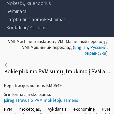
Mokesčių kalendorius
Seminarai
Tarptautinis apmokestinimas
Kontaktai / Apklausa
VMI Machine translation / VMI Машинный перевод /
VMI Машинний переклад (
English
,
Русский
,
Українська
)
Kokie pirkimo PVM sumų įtraukimo į PVM atskaitą reikalavimai yra taikomi?
Registracijos numeris KM0549
Ši informacija skelbiama:
Įsiregistravusio PVM mokėtoju asmens
PVM mokėtojas, vykdantis ekonominę PVM