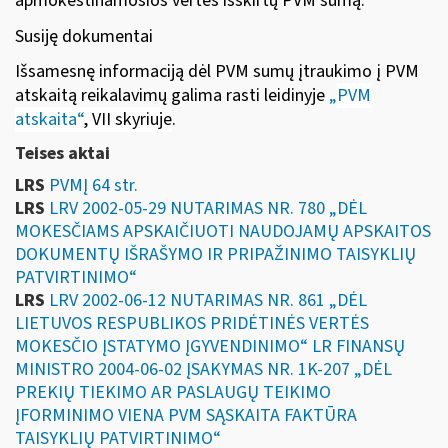
apmokestinamosios vertės išskirtų PVM sumą.
Susiję dokumentai
Išsamesnę informaciją dėl PVM sumų įtraukimo į PVM
atskaitą reikalavimų galima rasti leidinyje
„
PVM
atskaita“
, VII skyriuje
.
Teises aktai
LRS
PVMĮ 64 str.
LRS
LRV 2002-05-29 NUTARIMAS NR. 780 „DĖL
MOKESČIAMS APSKAIČIUOTI NAUDOJAMŲ APSKAITOS
DOKUMENTŲ IŠRAŠYMO IR PRIPAŽINIMO TAISYKLIŲ
PATVIRTINIMO“
LRS
LRV 2002-06-12 NUTARIMAS NR. 861 „DĖL
LIETUVOS RESPUBLIKOS PRIDĖTINĖS VERTĖS
MOKESČIO ĮSTATYMO ĮGYVENDINIMO“ LR FINANSŲ
MINISTRO 2004-06-02 ĮSAKYMAS NR. 1K-207 „DĖL
PREKIŲ TIEKIMO AR PASLAUGŲ TEIKIMO
ĮFORMINIMO VIENA PVM SĄSKAITA FAKTŪRA
TAISYKLIŲ PATVIRTINIMO“