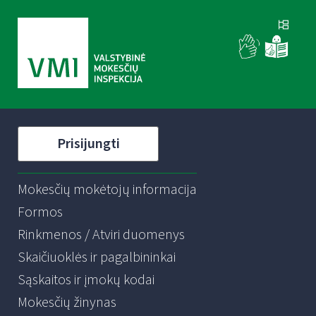
Prisijungti
Mokesčių mokėtojų informacija
Formos
Rinkmenos / Atviri duomenys
Skaičiuoklės ir pagalbininkai
Sąskaitos ir įmokų kodai
Mokesčių žinynas