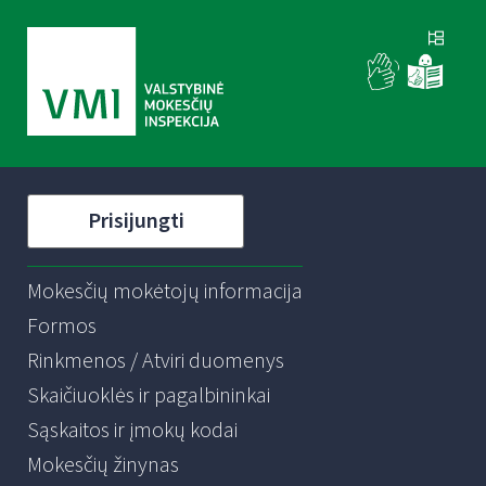
Prisijungti
Mokesčių mokėtojų informacija
Formos
Rinkmenos / Atviri duomenys
Skaičiuoklės ir pagalbininkai
Sąskaitos ir įmokų kodai
Mokesčių žinynas