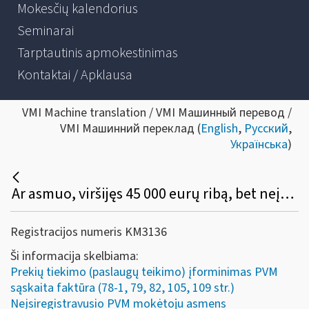
Mokesčių kalendorius
Seminarai
Tarptautinis apmokestinimas
Kontaktai / Apklausa
VMI Machine translation / VMI Машинный перевод /
VMI Машинний переклад (
English
,
Русский
,
Українська
)
Ar asmuo, viršijęs 45 000 eurų ribą, bet neįsiregistravęs PVM mokėtoju, gali (privalo) apskaitos dokumente išskirti PVM, o pirkėjas turi teisę tokį PVM atskaityti įprasta tvarka?
Registracijos numeris KM3136
Ši informacija skelbiama:
Prekių tiekimo (paslaugų teikimo) įforminimas PVM
sąskaita faktūra (78-1, 79, 82, 105, 109 str.)
Neįsiregistravusio PVM mokėtoju asmens