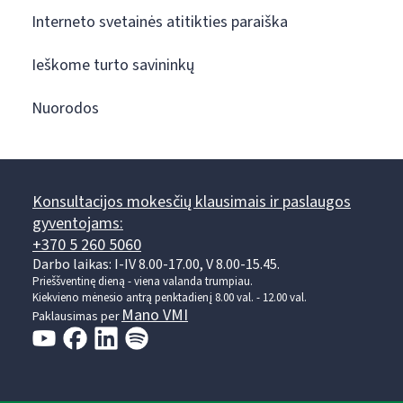
Interneto svetainės atitikties paraiška
Ieškome turto savininkų
Nuorodos
Konsultacijos mokesčių klausimais ir paslaugos
gyventojams:
+370 5 260 5060
Darbo laikas: I-IV 8.00-17.00, V 8.00-15.45.
Prieššventinę dieną - viena valanda trumpiau.
Kiekvieno mėnesio antrą penktadienį 8.00 val. - 12.00 val.
Mano VMI
Paklausimas per