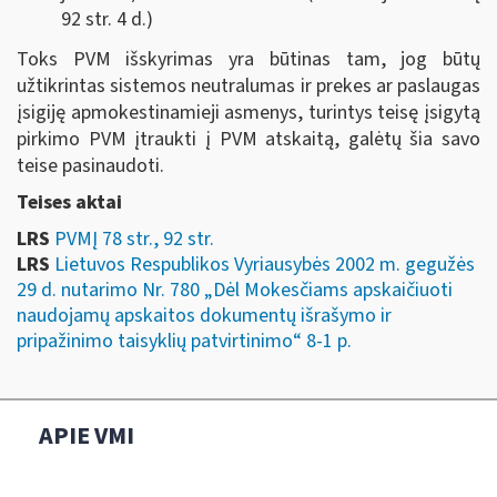
92 str. 4 d.)
Toks PVM išskyrimas yra būtinas tam, jog būtų
užtikrintas sistemos neutralumas ir prekes ar paslaugas
įsigiję apmokestinamieji asmenys, turintys teisę įsigytą
pirkimo PVM įtraukti į PVM atskaitą, galėtų šia savo
teise pasinaudoti.
Teises aktai
LRS
PVMĮ 78 str., 92 str.
LRS
Lietuvos Respublikos Vyriausybės 2002 m. gegužės
29 d. nutarimo Nr. 780 „Dėl Mokesčiams apskaičiuoti
naudojamų apskaitos dokumentų išrašymo ir
pripažinimo taisyklių patvirtinimo“ 8-1 p.
APIE VMI