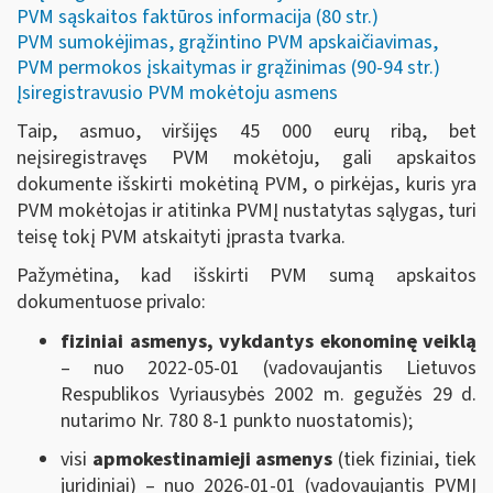
PVM sąskaitos faktūros informacija (80 str.)
PVM sumokėjimas, grąžintino PVM apskaičiavimas,
PVM permokos įskaitymas ir grąžinimas (90-94 str.)
Įsiregistravusio PVM mokėtoju asmens
Taip, asmuo, viršijęs 45 000 eurų ribą, bet
neįsiregistravęs PVM mokėtoju, gali apskaitos
dokumente išskirti mokėtiną PVM, o pirkėjas, kuris yra
PVM mokėtojas ir atitinka PVMĮ nustatytas sąlygas, turi
teisę tokį PVM atskaityti įprasta tvarka.
Pažymėtina, kad išskirti PVM sumą apskaitos
dokumentuose privalo:
fiziniai asmenys, vykdantys ekonominę veiklą
– nuo 2022-05-01 (vadovaujantis Lietuvos
Respublikos Vyriausybės 2002 m. gegužės 29 d.
nutarimo Nr. 780 8-1 punkto nuostatomis);
visi
apmokestinamieji asmenys
(tiek fiziniai, tiek
juridiniai) – nuo 2026-01-01 (vadovaujantis PVMĮ