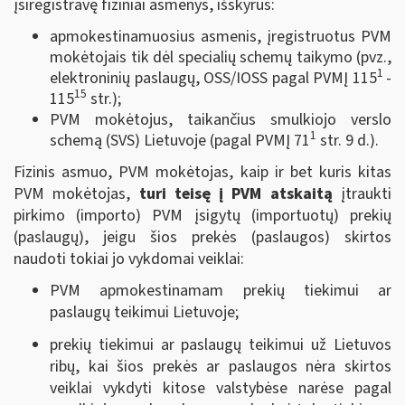
įsiregistravę fiziniai asmenys, išskyrus:
apmokestinamuosius asmenis, įregistruotus PVM
mokėtojais tik dėl specialių schemų taikymo (pvz.,
1
elektroninių paslaugų, OSS/IOSS pagal PVMĮ 115
-
15
115
str.);
PVM mokėtojus, taikančius smulkiojo verslo
1
schemą (SVS) Lietuvoje (pagal PVMĮ 71
str. 9 d.).
Fizinis asmuo, PVM mokėtojas, kaip ir bet kuris kitas
PVM mokėtojas,
turi teisę į PVM atskaitą
įtraukti
pirkimo (importo) PVM įsigytų (importuotų) prekių
(paslaugų), jeigu šios prekės (paslaugos) skirtos
naudoti tokiai jo vykdomai veiklai:
PVM apmokestinamam prekių tiekimui ar
paslaugų teikimui Lietuvoje;
prekių tiekimui ar paslaugų teikimui už Lietuvos
ribų, kai šios prekės ar paslaugos nėra skirtos
veiklai vykdyti kitose valstybėse narėse pagal