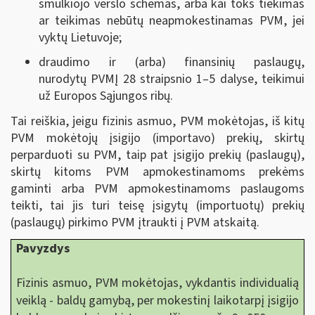
smulkiojo verslo schemas, arba kai toks tiekimas
ar teikimas nebūtų neapmokestinamas PVM, jei
vyktų Lietuvoje;
draudimo ir (arba) finansinių paslaugų,
nurodytų PVMĮ 28 straipsnio 1–5 dalyse, teikimui
už Europos Sąjungos ribų.
Tai reiškia, jeigu fizinis asmuo, PVM mokėtojas, iš kitų
PVM mokėtojų įsigijo (importavo) prekių, skirtų
perparduoti su PVM, taip pat įsigijo prekių (paslaugų),
skirtų kitoms PVM apmokestinamoms prekėms
gaminti arba PVM apmokestinamoms paslaugoms
teikti, tai jis turi teisę įsigytų (importuotų) prekių
(paslaugų) pirkimo PVM įtraukti į PVM atskaitą.
Pavyzdys
Fizinis asmuo, PVM mokėtojas, vykdantis individualią
veiklą - baldų gamybą, per mokestinį laikotarpį įsigijo