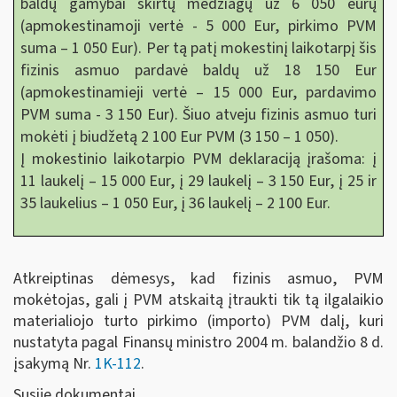
baldų gamybai skirtų medžiagų už 6 050 eurų
(apmokestinamoji vertė - 5 000 Eur, pirkimo PVM
suma – 1 050 Eur). Per tą patį mokestinį laikotarpį šis
fizinis asmuo pardavė baldų už 18 150 Eur
(apmokestinamieji vertė – 15 000 Eur, pardavimo
PVM suma - 3 150 Eur). Šiuo atveju fizinis asmuo turi
mokėti į biudžetą 2 100 Eur PVM (3 150 – 1 050).
Į mokestinio laikotarpio PVM deklaraciją įrašoma: į
11 laukelį – 15 000 Eur, į 29 laukelį – 3 150 Eur, į 25 ir
35 laukelius – 1 050 Eur, į 36 laukelį – 2 100 Eur.
Atkreiptinas dėmesys, kad fizinis asmuo, PVM
mokėtojas, gali į PVM atskaitą įtraukti tik tą ilgalaikio
materialiojo turto pirkimo (importo) PVM dalį, kuri
nustatyta pagal Finansų ministro 2004 m. balandžio 8 d.
įsakymą Nr.
1K-112
.
Susiję dokumentai