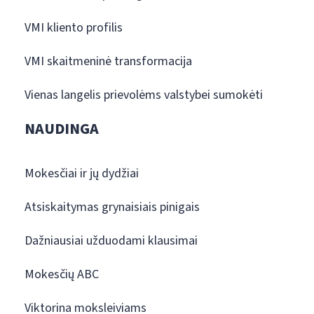
VMI kliento profilis
VMI skaitmeninė transformacija
Vienas langelis prievolėms valstybei sumokėti
NAUDINGA
Mokesčiai ir jų dydžiai
Atsiskaitymas grynaisiais pinigais
Dažniausiai užduodami klausimai
Mokesčių ABC
Viktorina moksleiviams