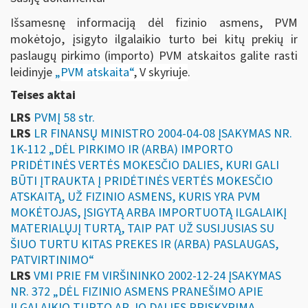
Išsamesnę informaciją dėl fizinio asmens, PVM
mokėtojo, įsigyto ilgalaikio turto bei kitų prekių ir
paslaugų pirkimo (importo) PVM atskaitos galite rasti
leidinyje
„
PVM atskaita“
, V skyriuje
.
Teises aktai
LRS
PVMĮ 58 str.
LRS
LR FINANSŲ MINISTRO 2004-04-08 ĮSAKYMAS NR.
1K-112 „DĖL PIRKIMO IR (ARBA) IMPORTO
PRIDĖTINĖS VERTĖS MOKESČIO DALIES, KURI GALI
BŪTI ĮTRAUKTA Į PRIDĖTINĖS VERTĖS MOKESČIO
ATSKAITĄ, UŽ FIZINIO ASMENS, KURIS YRA PVM
MOKĖTOJAS, ĮSIGYTĄ ARBA IMPORTUOTĄ ILGALAIKĮ
MATERIALŲJĮ TURTĄ, TAIP PAT UŽ SUSIJUSIAS SU
ŠIUO TURTU KITAS PREKES IR (ARBA) PASLAUGAS,
PATVIRTINIMO“
LRS
VMI PRIE FM VIRŠININKO 2002-12-24 ĮSAKYMAS
NR. 372 „DĖL FIZINIO ASMENS PRANEŠIMO APIE
ILGALAIKIO TURTO AR JO DALIES PRISKYRIMĄ