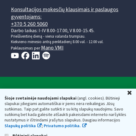
Konsultacijos mokesčių klausimais ir paslaugos
gyventojams:
+370 5 260 5060
Darbo laikas: I-IV 8.00-17.00, V 8.00-15.45.
Prieššventinę dieną - viena valanda trumpiau.
Kiekvieno mėnesio antrą penktadienį 8.00 val. - 12.00 val.
Mano VMI
Paklausimas per
Valstybinė mokesčių inspekcija prie Lietuvos
U
Respublikos finansų ministerijos
Šioje svetainėje naudojami slapukai
(angl. cookies). Būtinieji
slapukai įdiegiami automatiškai ir jiems nėra reikalingas Jūsų
Biudžetinė įstaiga. Juridinio asmens kodas — 188659752,
sutikimas. Taip pat galite sutikti ir su kitų slapukų naudojimu. Savo
adresas: Vasario 16-osios g. 14, 01107 Vilnius, Lietuva, el.paštas:
sutikimą bet kada galėsite atšaukti pakeisdami interneto naršyklės
vmi@vmi.lt
, E. pristatymo dėžutės adresas 188659752
nustatymus ir ištrindami įrašytus slapukus. Daugiau informacijos
Duomenys apie Valstybinę mokesčių inspekciją prie Lietuvos
Slapukų politika
;
Privatumo politika.
Respublikos finansų ministerijos kaupiami ir saugomi Juridinių
asmenų registre