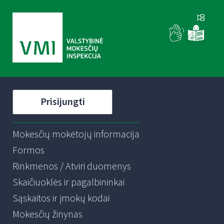
Prisijungti
Mokesčių mokėtojų informacija
Formos
Rinkmenos / Atviri duomenys
Skaičiuoklės ir pagalbininkai
Sąskaitos ir įmokų kodai
Mokesčių žinynas