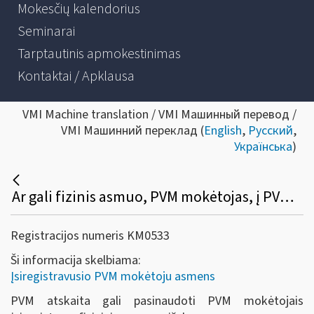
Mokesčių kalendorius
Seminarai
Tarptautinis apmokestinimas
Kontaktai / Apklausa
VMI Machine translation / VMI Машинный перевод /
VMI Машинний переклад (
English
,
Русский
,
Українська
)
Ar gali fizinis asmuo, PVM mokėtojas, į PVM atskaitą įtraukti įsigytų prekių (paslaugų), skirtų PVM apmokestinamai veiklai vykdyti, pirkimo (importo) PVM?
Registracijos numeris KM0533
Ši informacija skelbiama:
Įsiregistravusio PVM mokėtoju asmens
PVM atskaita gali pasinaudoti PVM mokėtojais