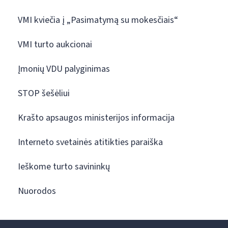
VMI kviečia į „Pasimatymą su mokesčiais“
VMI turto aukcionai
Įmonių VDU palyginimas
STOP šešėliui
Krašto apsaugos ministerijos informacija
Interneto svetainės atitikties paraiška
Ieškome turto savininkų
Nuorodos