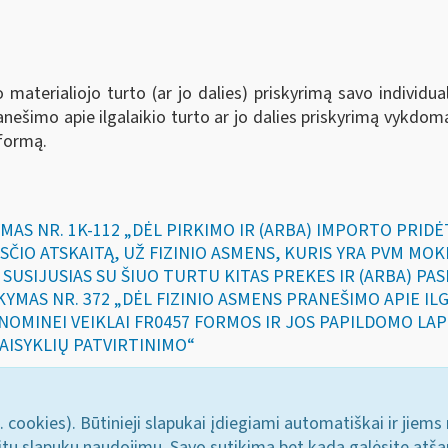
aterialiojo turto (ar jo dalies) priskyrimą savo individuali
šimo apie ilgalaikio turto ar jo dalies priskyrimą vykdomai 
formą.
YMAS NR. 1K-112 „DĖL PIRKIMO IR (ARBA) IMPORTO PRIDĖ
SČIO ATSKAITĄ, UŽ FIZINIO ASMENS, KURIS YRA PVM MO
Ž SUSIJUSIAS SU ŠIUO TURTU KITAS PREKES IR (ARBA) PA
AKYMAS NR. 372 „DĖL FIZINIO ASMENS PRANEŠIMO APIE I
KONOMINEI VEIKLAI FR0457 FORMOS IR JOS PAPILDOMO LA
AISYKLIŲ PATVIRTINIMO“
. cookies). Būtinieji slapukai įdiegiami automatiškai ir jiems
u kitų slapukų naudojimu. Savo sutikimą bet kada galėsite atš