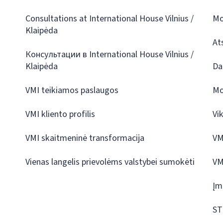
Consultations at International House Vilnius /
Mo
Klaipėda
At
Консультации в International House Vilnius /
Klaipėda
Da
VMI teikiamos paslaugos
Mo
VMI kliento profilis
Vi
VMI skaitmeninė transformacija
VM
Vienas langelis prievolėms valstybei sumokėti
VM
Įm
ST