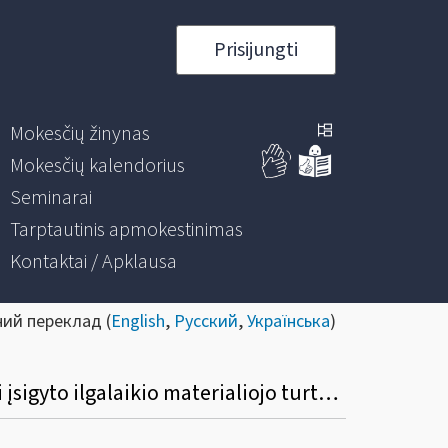
Prisijungti
Mokesčių žinynas
Mokesčių kalendorius
Seminarai
Tarptautinis apmokestinimas
Kontaktai / Apklausa
ний переклад (
English
,
Русский
,
Українська
)
Kokia tvarka fizinis asmuo, PVM mokėtojas, turi mokesčių administratoriui deklaruoti įsigyto ilgalaikio materialiojo turto priskyrimą savo ekonominei veiklai?