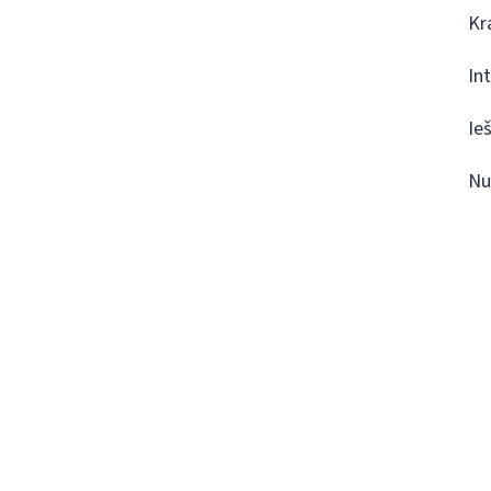
Kr
In
Ie
Nu