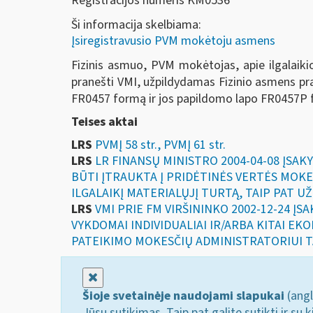
Registracijos numeris KM0536
Ši informacija skelbiama:
Įsiregistravusio PVM mokėtoju asmens
Fizinis asmuo, PVM mokėtojas, apie ilgalaikio m
pranešti VMI, užpildydamas Fizinio asmens prane
FR0457 formą ir jos papildomo lapo FR0457P 
Teises aktai
LRS
PVMĮ 58 str., PVMĮ 61 str.
LRS
LR FINANSŲ MINISTRO 2004-04-08 ĮSAK
BŪTI ĮTRAUKTA Į PRIDĖTINĖS VERTĖS MOKE
ILGALAIKĮ MATERIALŲJĮ TURTĄ, TAIP PAT U
LRS
VMI PRIE FM VIRŠININKO 2002-12-24 ĮS
VYKDOMAI INDIVIDUALIAI IR/ARBA KITAI E
PATEIKIMO MOKESČIŲ ADMINISTRATORIUI T
Uždaryti
Šioje svetainėje naudojami slapukai
(angl
Jūsų sutikimas. Taip pat galite sutikti ir s