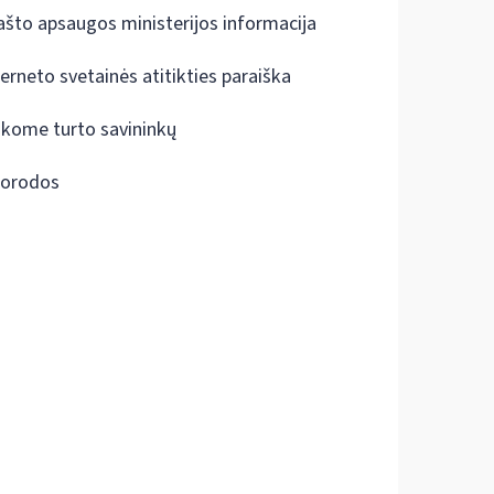
ašto apsaugos ministerijos informacija
terneto svetainės atitikties paraiška
škome turto savininkų
orodos