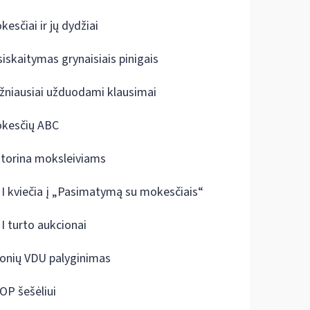
kesčiai ir jų dydžiai
siskaitymas grynaisiais pinigais
žniausiai užduodami klausimai
kesčių ABC
ktorina moksleiviams
I kviečia į „Pasimatymą su mokesčiais“
I turto aukcionai
onių VDU palyginimas
OP šešėliui