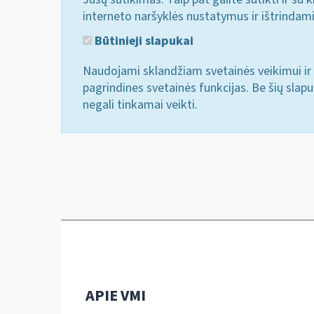
interneto naršyklės nustatymus ir ištrindam
Būtinieji slapukai
Naudojami sklandžiam svetainės veikimui ir 
pagrindines svetainės funkcijas. Be šių slap
negali tinkamai veikti.
APIE VMI