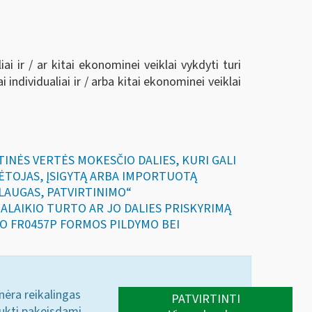
ai ir / ar kitai ekonominei veiklai vykdyti turi
individualiai ir / arba kitai ekonominei veiklai
TINĖS VERTĖS MOKESČIO DALIES, KURI GALI
KĖTOJAS, ĮSIGYTĄ ARBA IMPORTUOTĄ
SLAUGAS, PATVIRTINIMO“
LGALAIKIO TURTO AR JO DALIES PRISKYRIMĄ
PO FR0457P FORMOS PILDYMO BEI
 nėra reikalingas
PATVIRTINTI
aukti pakeisdami