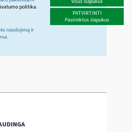
Visus slapukus
ivatumo politika.
PATVIRTINTI
Pasirinktus slapukus
nės naudojimą ir
mui.
AUDINGA