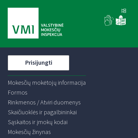
Prisijungti
Mokesčių mokėtojų informacija
Formos
Rinkmenos / Atviri duomenys
Skaičiuoklės ir pagalbininkai
Sąskaitos ir įmokų kodai
Mokesčių žinynas