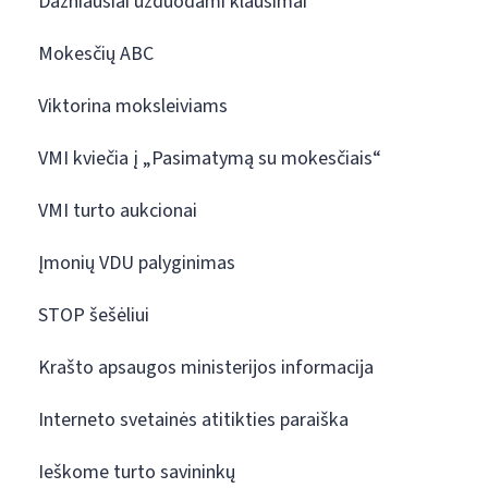
Dažniausiai užduodami klausimai
Mokesčių ABC
Viktorina moksleiviams
VMI kviečia į „Pasimatymą su mokesčiais“
VMI turto aukcionai
Įmonių VDU palyginimas
STOP šešėliui
Krašto apsaugos ministerijos informacija
Interneto svetainės atitikties paraiška
Ieškome turto savininkų