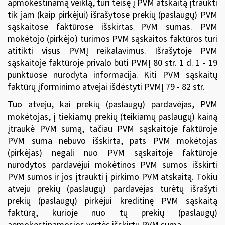
apmokestinamą veiklą, turi teisę į PVM atskaitą įtraukti
tik jam (kaip pirkėjui) išrašytose prekių (paslaugų) PVM
sąskaitose faktūrose išskirtas PVM sumas. PVM
mokėtojo (pirkėjo) turimos PVM sąskaitos faktūros turi
atitikti visus PVMĮ reikalavimus. Išrašytoje PVM
sąskaitoje faktūroje privalo būti PVMĮ 80 str. 1 d. 1 - 19
punktuose nurodyta informacija. Kiti PVM sąskaitų
faktūrų įforminimo atvejai išdėstyti PVMĮ 79 - 82 str.
Tuo atveju, kai prekių (paslaugų) pardavėjas, PVM
mokėtojas, į tiekiamų prekių (teikiamų paslaugų) kainą
įtraukė PVM sumą, tačiau PVM sąskaitoje faktūroje
PVM suma nebuvo išskirta, pats PVM mokėtojas
(pirkėjas) negali nuo PVM sąskaitoje faktūroje
nurodytos pardavėjui mokėtinos PVM sumos išskirti
PVM sumos ir jos įtraukti į pirkimo PVM atskaitą. Tokiu
atveju prekių (paslaugų) pardavėjas turėtų išrašyti
prekių (paslaugų) pirkėjui kreditinę PVM sąskaitą
faktūrą, kurioje nuo tų prekių (paslaugų)