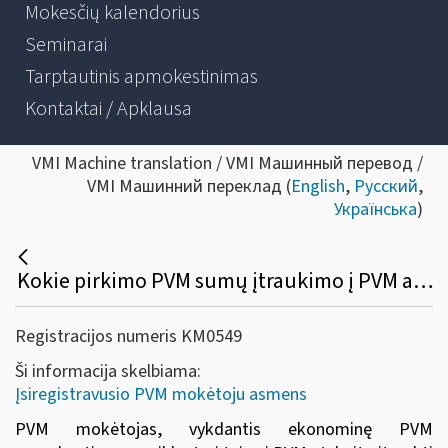
Mokesčių kalendorius
Seminarai
Tarptautinis apmokestinimas
Kontaktai / Apklausa
VMI Machine translation / VMI Машинный перевод /
VMI Машинний переклад (
English
,
Русский
,
Українська
)
Kokie pirkimo PVM sumų įtraukimo į PVM atskaitą reikalavimai yra taikomi?
Registracijos numeris KM0549
Ši informacija skelbiama:
Įsiregistravusio PVM mokėtoju asmens
PVM mokėtojas, vykdantis ekonominę PVM