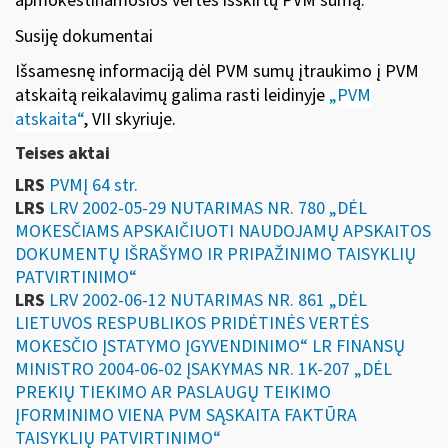
apmokestinamosios vertės išskirtų PVM sumą.
Susiję dokumentai
Išsamesnę informaciją dėl PVM sumų įtraukimo į PVM
atskaitą reikalavimų galima rasti leidinyje
„
PVM
atskaita“
, VII skyriuje
.
Teises aktai
LRS
PVMĮ 64 str.
LRS
LRV 2002-05-29 NUTARIMAS NR. 780 „DĖL
MOKESČIAMS APSKAIČIUOTI NAUDOJAMŲ APSKAITOS
DOKUMENTŲ IŠRAŠYMO IR PRIPAŽINIMO TAISYKLIŲ
PATVIRTINIMO“
LRS
LRV 2002-06-12 NUTARIMAS NR. 861 „DĖL
LIETUVOS RESPUBLIKOS PRIDĖTINĖS VERTĖS
MOKESČIO ĮSTATYMO ĮGYVENDINIMO“ LR FINANSŲ
MINISTRO 2004-06-02 ĮSAKYMAS NR. 1K-207 „DĖL
PREKIŲ TIEKIMO AR PASLAUGŲ TEIKIMO
ĮFORMINIMO VIENA PVM SĄSKAITA FAKTŪRA
TAISYKLIŲ PATVIRTINIMO“