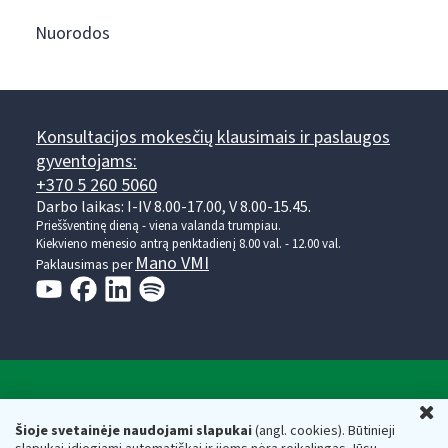
Nuorodos
Konsultacijos mokesčių klausimais ir paslaugos
gyventojams:
+370 5 260 5060
Darbo laikas: I-IV 8.00-17.00, V 8.00-15.45.
Prieššventinę dieną - viena valanda trumpiau.
Kiekvieno mėnesio antrą penktadienį 8.00 val. - 12.00 val.
Mano VMI
Paklausimas per
Valstybinė mokesčių inspekcija prie Lietuvos
U
Respublikos finansų ministerijos
Šioje svetainėje naudojami slapukai
(angl. cookies). Būtinieji