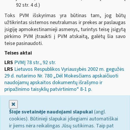
92 str. 4 d.)
Toks PVM išskyrimas yra būtinas tam, jog būtų
užtikrintas sistemos neutralumas ir prekes ar paslaugas
įsigiję apmokestinamieji asmenys, turintys teisę įsigytą
pirkimo PVM įtraukti į PVM atskaitą, galėtų šia savo
teise pasinaudoti.
Teises aktai
LRS
PVMĮ 78 str., 92 str.
LRS
Lietuvos Respublikos Vyriausybės 2002 m. gegužės
29 d. nutarimo Nr. 780 „Dėl Mokesčiams apskaičiuoti
naudojamų apskaitos dokumentų išrašymo ir
pripažinimo taisyklių patvirtinimo“ 8-1 p.
Uždaryti
Šioje svetainėje naudojami slapukai
(angl.
cookies). Būtinieji slapukai įdiegiami automatiškai
ir jiems nėra reikalingas Jūsų sutikimas. Taip pat