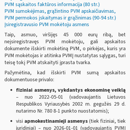
PVM sąskaitos faktūros informacija (80 str.)
PVM sumokėjimas, grąžintino PVM apskaičiavimas,
PVM permokos įskaitymas ir grąžinimas (90-94 str.)
Įsiregistravusio PVM mokėtoju asmens
Taip, asmuo, viršijęs 45 000 eurų ribą, bet
neįsiregistravęs PVM mokėtoju, gali apskaitos
dokumente išskirti mokėtiną PVM, o pirkėjas, kuris yra
PVM mokėtojas ir atitinka PVMĮ nustatytas sąlygas, turi
teisę tokį PVM atskaityti įprasta tvarka.
Pažymėtina, kad išskirti PVM sumą apskaitos
dokumentuose privalo:
fiziniai asmenys, vykdantys ekonominę veiklą
– nuo 2022-05-01 (vadovaujantis Lietuvos
Respublikos Vyriausybės 2002 m. gegužės 29 d.
nutarimo Nr. 780 8-1 punkto nuostatomis);
visi
apmokestinamieji asmenys
(tiek fiziniai, tiek
juridiniai) – nuo 2026-01-01 (vadovaujantis PVMĮ