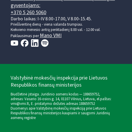
gyventojams:
+370 5 260 5060
Darbo laikas: I-IV 8.00-17.00, V 8.00-15.45.
Prieššventinę dieną - viena valanda trumpiau.
Kiekvieno mėnesio antrą penktadienį 8.00 val. - 12.00 val.
Mano VMI
Paklausimas per
Valstybinė mokesčių inspekcija prie Lietuvos
Respublikos finansų ministerijos
Biudžetinė įstaiga. Juridinio asmens kodas — 188659752,
adresas: Vasario 16-osios g. 14, 01107 Vilnius, Lietuva, el.paštas:
vmi@vmi.lt
, E. pristatymo dėžutės adresas 188659752
Duomenys apie Valstybinę mokesčių inspekciją prie Lietuvos
Respublikos finansų ministerijos kaupiami ir saugomi Juridinių
asmenų registre