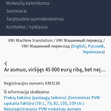
Mokesčių kalendorius
Seminarai
Tarptautinis apmokestinimas
Kontaktai / Apklausa
VMI Machine translation / VMI Машинный перевод /
VMI Машинний переклад (
English
,
Русский
,
Українська
)
Ar asmuo, viršijęs 45 000 eurų ribą, bet neįsiregistravęs PVM mokėtoju, gali (privalo) apskaitos dokumente išskirti PVM, o pirkėjas turi teisę tokį PVM atskaityti įprasta tvarka?
Registracijos numeris KM3136
Ši informacija skelbiama:
Prekių tiekimo (paslaugų teikimo) įforminimas PVM
sąskaita faktūra (78-1, 79, 82, 105, 109 str.)
Neįsiregistravusio PVM mokėtoju asmens