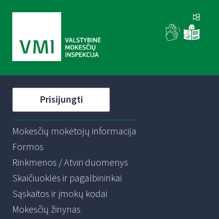
Prisijungti
Mokesčių mokėtojų informacija
Formos
Rinkmenos / Atviri duomenys
Skaičiuoklės ir pagalbininkai
Sąskaitos ir įmokų kodai
Mokesčių žinynas