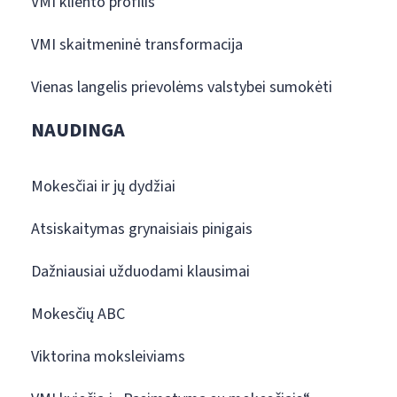
VMI kliento profilis
VMI skaitmeninė transformacija
Vienas langelis prievolėms valstybei sumokėti
NAUDINGA
Mokesčiai ir jų dydžiai
Atsiskaitymas grynaisiais pinigais
Dažniausiai užduodami klausimai
Mokesčių ABC
Viktorina moksleiviams