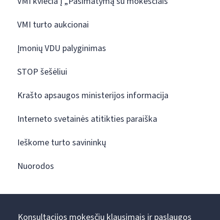
VMI kviečia į „Pasimatymą su mokesčiais“
VMI turto aukcionai
Įmonių VDU palyginimas
STOP šešėliui
Krašto apsaugos ministerijos informacija
Interneto svetainės atitikties paraiška
Ieškome turto savininkų
Nuorodos
Konsultacijos mokesčių klausimais ir paslaugos