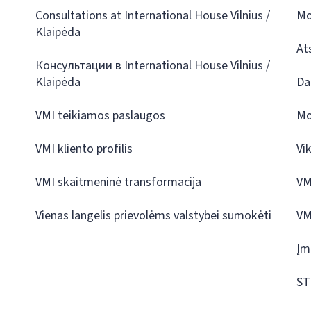
Consultations at International House Vilnius /
Mo
Klaipėda
At
Консультации в International House Vilnius /
Klaipėda
Da
VMI teikiamos paslaugos
Mo
VMI kliento profilis
Vi
VMI skaitmeninė transformacija
VM
Vienas langelis prievolėms valstybei sumokėti
VM
Įm
ST