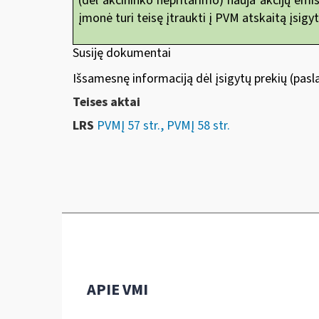
(dėl akcininko nepritarimo) nauja akcijų emi
įmonė turi teisę įtraukti
į PVM atskaitą įsigyt
Susiję dokumentai
Išsamesnę informaciją dėl įsigytų prekių (pasl
Teises aktai
LRS
PVMĮ 57 str., PVMĮ 58 str.
APIE VMI