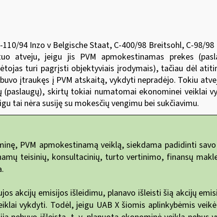
10/94 Inzo v Belgische Staat, C-400/98 Breitsohl, C-98/98 M
tuo atveju, jeigu jis PVM apmokestinamas prekes (pa
jas turi pagrįsti objektyviais įrodymais), tačiau dėl atiti
 buvo įtraukęs į PVM atskaitą, vykdyti nepradėjo. Tokiu atve
ų (paslaugų), skirtų tokiai numatomai ekonominei veiklai vyk
eigu tai nėra susiję su mokesčių vengimu bei sukčiavimu.
ę, PVM apmokestinamą veiklą, siekdama padidinti savo įsta
namų teisinių, konsultacinių, turto vertinimo, finansų makl
a.
s akcijų emisijos išleidimu, planavo išleisti šią akcijų emis
i vykdyti. Todėl, jeigu UAB X šiomis aplinkybėmis veikė są