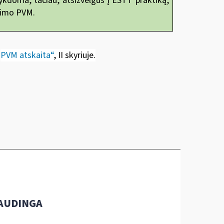
vykdoma, tačiau, atsižvelgus į ESTT praktiką,
rkimo PVM.
„
PVM atskaita“
, II skyriuje
.
AUDINGA