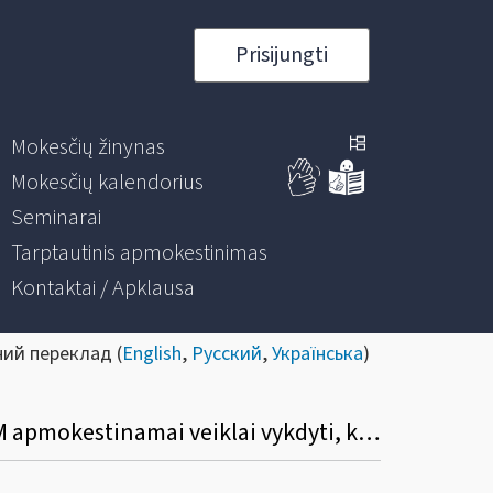
Prisijungti
Mokesčių žinynas
Mokesčių kalendorius
Seminarai
Tarptautinis apmokestinimas
Kontaktai / Apklausa
ний переклад (
English
,
Русский
,
Українська
)
Ar gali būti atskaitomas įsigytų prekių (paslaugų) pirkimo PVM, skirtų numatomai PVM apmokestinamai veiklai vykdyti, kuri vėliau dėl tam tikrų priežasčių nebuvo pradėta vykdyti?