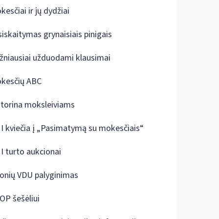
kesčiai ir jų dydžiai
siskaitymas grynaisiais pinigais
žniausiai užduodami klausimai
kesčių ABC
ktorina moksleiviams
I kviečia į „Pasimatymą su mokesčiais“
I turto aukcionai
onių VDU palyginimas
OP šešėliui