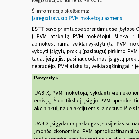
Registracijos numeris KM0542
Ši informacija skelbiama:
Įsiregistravusio PVM mokėtoju asmens
ESTT savo priimtuose sprendimuose (bylose C-1
į PVM atskaitą PVM mokėtojui išlieka ir 
apmokestinamai veiklai vykdyti (tai PVM mokėto
vykdyti įsigytų prekių (paslaugų) pirkimo PVM
tada, jeigu jis, pasinaudodamas įsigytų preki
nepradėjo, PVM atskaita, veikia sąžiningai ir j
Pavyzdys
UAB X, PVM mokėtoja, vykdanti vien ekonomin
emisiją. Šiuo tikslu ji įsigijo PVM apmokesti
akcininkui, nauja akcijų emisija nebuvo išleist
UAB X įsigydama paslaugas, susijusias su naujo
įmonės ekonominei PVM apmokestinamai veikla