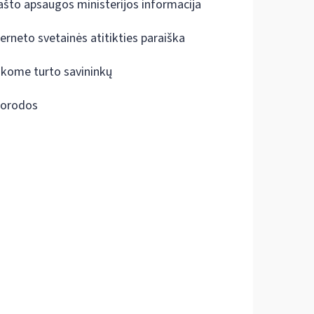
ašto apsaugos ministerijos informacija
terneto svetainės atitikties paraiška
škome turto savininkų
orodos