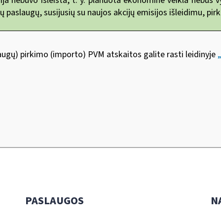
sija nebuvo išleista, t. y. planuota ekonominė veikla nebus 
ų paslaugų, susijusių su naujos akcijų emisijos išleidimu, pi
augų) pirkimo (importo) PVM atskaitos galite rasti leidinyje
PASLAUGOS
N