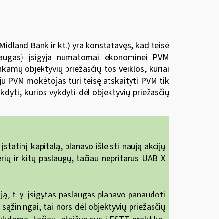
idland Bank ir kt.) yra konstatavęs, kad teisė
slaugas) įsigyja numatomai ekonominei PVM
nkamų objektyvių priežasčių tos veiklos, kuriai
ju PVM mokėtojas turi teisę atskaityti PVM tik
dyti, kurios vykdyti dėl objektyvių priežasčių
tinį kapitalą, planavo išleisti naują akcijų
erių ir kitų paslaugų, tačiau nepritarus UAB X
iją, t. y. įsigytas paslaugas planavo panaudoti
žiningai, tai nors dėl objektyvių priežasčių