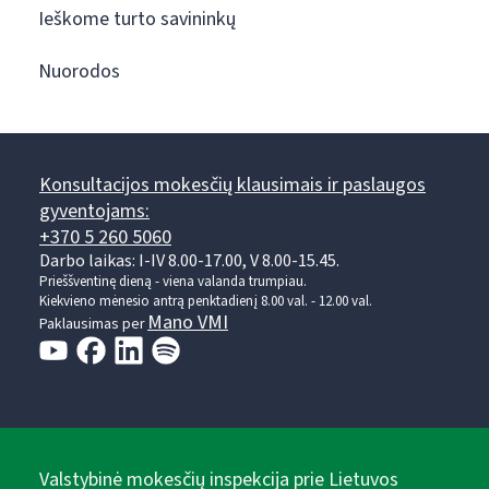
Ieškome turto savininkų
Nuorodos
Konsultacijos mokesčių klausimais ir paslaugos
gyventojams:
+370 5 260 5060
Darbo laikas: I-IV 8.00-17.00, V 8.00-15.45.
Prieššventinę dieną - viena valanda trumpiau.
Kiekvieno mėnesio antrą penktadienį 8.00 val. - 12.00 val.
Mano VMI
Paklausimas per
Valstybinė mokesčių inspekcija prie Lietuvos