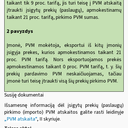
taikant tik 9 proc. tarifą, jis turi teisę į PVM atskaitą
įtraukti įsigytų prekių (paslaugų), apmokestinamų
taikant 21 proc. tarifą, pirkimo PVM sumas.
2 pavyzdys
Įmonė, PVM mokėtoja, eksportui iš kitų įmonių
įsigyja prekes, kurios apmokestinamos taikant 21
proc. PVM tarifą. Nors eksportuojamos prekės
apmokestinamos taikant 0 proc. PVM tarifą, t. y. šių
prekių pardavimo PVM neskaičiuojamas, tačiau
įmonė turi teisę įtraukti visą šių prekių pirkimo PVM.
Susiję dokumentai
Išsamesnę informaciją dėl įsigytų prekių (paslaugų)
pirkimo (importo) PVM atskaitos galite rasti leidinyje
„
PVM atskaita“
, II skyriuje
.