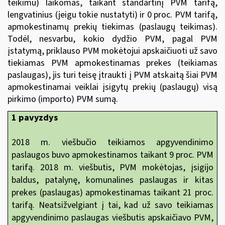
teikimu) laikomas, taikant standartinį PVM tarifą,
lengvatinius (jeigu tokie nustatyti) ir 0 proc. PVM tarifą,
apmokestinamų prekių tiekimas (paslaugų teikimas).
Todėl, nesvarbu, kokio dydžio PVM, pagal PVM
įstatymą, priklauso PVM mokėtojui apskaičiuoti už savo
tiekiamas PVM apmokestinamas prekes (teikiamas
paslaugas), jis turi teisę įtraukti į PVM atskaitą šiai PVM
apmokestinamai veiklai įsigytų prekių (paslaugų) visą
pirkimo (importo) PVM sumą.
1 pavyzdys
2018 m. viešbučio teikiamos apgyvendinimo
paslaugos buvo apmokestinamos taikant 9 proc. PVM
tarifą. 2018 m. viešbutis, PVM mokėtojas, įsigijo
baldus, patalynę, komunalines paslaugas ir kitas
prekes (paslaugas) apmokestinamas taikant 21 proc.
tarifą. Neatsižvelgiant į tai, kad už savo teikiamas
apgyvendinimo paslaugas viešbutis apskaičiavo PVM,