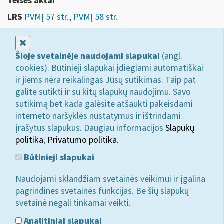
Teises aktai
LRS
PVMĮ 57 str., PVMĮ 58 str.
Uždaryti
Šioje svetainėje naudojami slapukai
(angl.
cookies). Būtinieji slapukai įdiegiami automatiškai
ir jiems nėra reikalingas Jūsų sutikimas. Taip pat
galite sutikti ir su kitų slapukų naudojimu. Savo
sutikimą bet kada galėsite atšaukti pakeisdami
interneto naršyklės nustatymus ir ištrindami
įrašytus slapukus. Daugiau informacijos
Slapukų
politika
;
Privatumo politika.
Būtinieji slapukai
Naudojami sklandžiam svetainės veikimui ir įgalina
pagrindines svetainės funkcijas. Be šių slapukų
svetainė negali tinkamai veikti.
Analitiniai slapukai