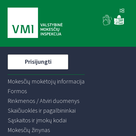
Prisijungti
Mokesčių mokėtojų informacija
Formos
Rinkmenos / Atviri duomenys
Skaičiuoklės ir pagalbininkai
Sąskaitos ir įmokų kodai
Mokesčių žinynas