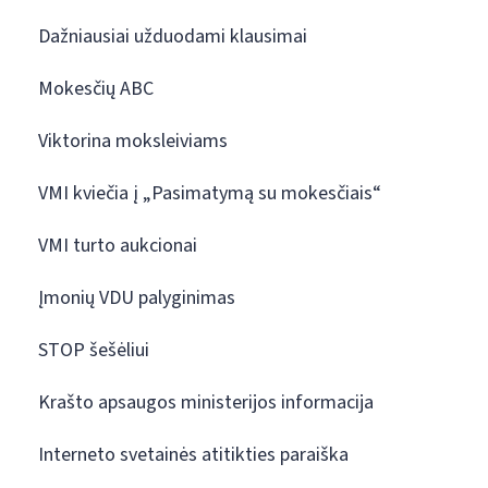
Dažniausiai užduodami klausimai
Mokesčių ABC
Viktorina moksleiviams
VMI kviečia į „Pasimatymą su mokesčiais“
VMI turto aukcionai
Įmonių VDU palyginimas
STOP šešėliui
Krašto apsaugos ministerijos informacija
Interneto svetainės atitikties paraiška