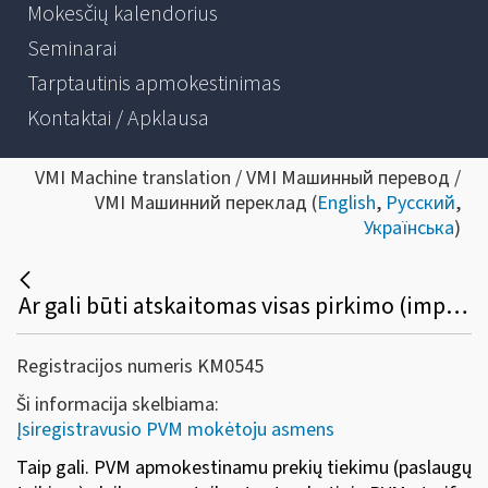
Mokesčių kalendorius
Seminarai
Tarptautinis apmokestinimas
Kontaktai / Apklausa
VMI Machine translation / VMI Машинный перевод /
VMI Машинний переклад (
English
,
Русский
,
Українська
)
Ar gali būti atskaitomas visas pirkimo (importo) PVM įsigytų prekių (paslaugų), skirtų prekių tiekimui (paslaugų teikimui) apmokestinamų PVM, taikant ne tik standartinį bet ir lengvatinį ar 0 proc. dydžio PVM tarifą?
Registracijos numeris KM0545
Ši informacija skelbiama:
Įsiregistravusio PVM mokėtoju asmens
Taip gali. PVM apmokestinamu prekių tiekimu (paslaugų