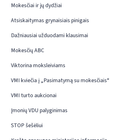
Mokesčiai ir jų dydžiai
Atsiskaitymas grynaisiais pinigais
Dažniausiai užduodami klausimai
Mokesčių ABC
Viktorina moksleiviams
VMI kviečia į „Pasimatymą su mokesčiais“
VMI turto aukcionai
Įmonių VDU palyginimas
STOP šešėliui