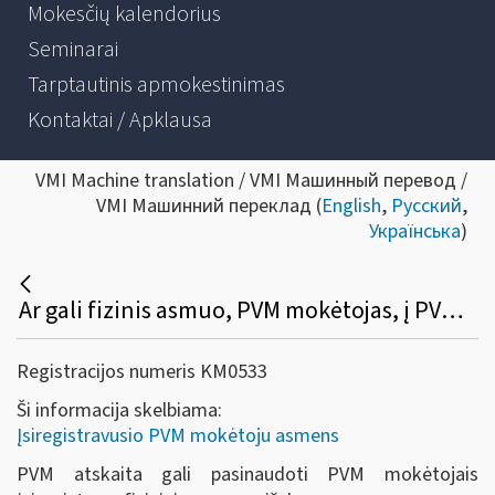
Mokesčių kalendorius
Seminarai
Tarptautinis apmokestinimas
Kontaktai / Apklausa
VMI Machine translation / VMI Машинный перевод /
VMI Машинний переклад (
English
,
Русский
,
Українська
)
Ar gali fizinis asmuo, PVM mokėtojas, į PVM atskaitą įtraukti įsigytų prekių (paslaugų), skirtų PVM apmokestinamai veiklai vykdyti, pirkimo (importo) PVM?
Registracijos numeris KM0533
Ši informacija skelbiama:
Įsiregistravusio PVM mokėtoju asmens
PVM atskaita gali pasinaudoti PVM mokėtojais