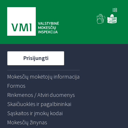
Prisijungti
Mokesčių mokėtojų informacija
Formos
Rinkmenos / Atviri duomenys
Skaičiuoklės ir pagalbininkai
Sąskaitos ir įmokų kodai
Mokesčių žinynas