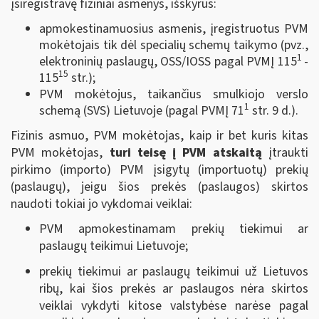
įsiregistravę fiziniai asmenys, išskyrus:
apmokestinamuosius asmenis, įregistruotus PVM
mokėtojais tik dėl specialių schemų taikymo (pvz.,
1
elektroninių paslaugų, OSS/IOSS pagal PVMĮ 115
-
15
115
str.);
PVM mokėtojus, taikančius smulkiojo verslo
1
schemą (SVS) Lietuvoje (pagal PVMĮ 71
str. 9 d.).
Fizinis asmuo, PVM mokėtojas, kaip ir bet kuris kitas
PVM mokėtojas,
turi teisę į PVM atskaitą
įtraukti
pirkimo (importo) PVM įsigytų (importuotų) prekių
(paslaugų), jeigu šios prekės (paslaugos) skirtos
naudoti tokiai jo vykdomai veiklai:
PVM apmokestinamam prekių tiekimui ar
paslaugų teikimui Lietuvoje;
prekių tiekimui ar paslaugų teikimui už Lietuvos
ribų, kai šios prekės ar paslaugos nėra skirtos
veiklai vykdyti kitose valstybėse narėse pagal