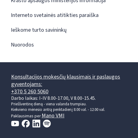
Krašto apsaugos ministerijos informacija
Interneto svetainės atitikties paraiška
Ieškome turto savininkų
Nuorodos
Konsultacijos mokesčių klausimais ir paslaugos
gyventojams:
+370 5 260 5060
Darbo laikas: I-IV 8.00-17.00, V 8.00-15.45.
Prieššventinę dieną - viena valanda trumpiau.
Kiekvieno mėnesio antrą penktadienį 8.00 val. - 12.00 val.
Mano VMI
Paklausimas per