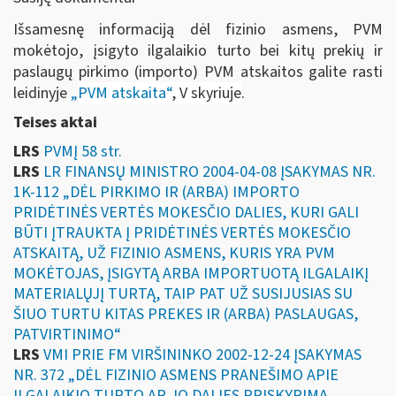
Išsamesnę informaciją dėl fizinio asmens, PVM
mokėtojo, įsigyto ilgalaikio turto bei kitų prekių ir
paslaugų pirkimo (importo) PVM atskaitos galite rasti
leidinyje
„
PVM atskaita“
, V skyriuje
.
Teises aktai
LRS
PVMĮ 58 str.
LRS
LR FINANSŲ MINISTRO 2004-04-08 ĮSAKYMAS NR.
1K-112 „DĖL PIRKIMO IR (ARBA) IMPORTO
PRIDĖTINĖS VERTĖS MOKESČIO DALIES, KURI GALI
BŪTI ĮTRAUKTA Į PRIDĖTINĖS VERTĖS MOKESČIO
ATSKAITĄ, UŽ FIZINIO ASMENS, KURIS YRA PVM
MOKĖTOJAS, ĮSIGYTĄ ARBA IMPORTUOTĄ ILGALAIKĮ
MATERIALŲJĮ TURTĄ, TAIP PAT UŽ SUSIJUSIAS SU
ŠIUO TURTU KITAS PREKES IR (ARBA) PASLAUGAS,
PATVIRTINIMO“
LRS
VMI PRIE FM VIRŠININKO 2002-12-24 ĮSAKYMAS
NR. 372 „DĖL FIZINIO ASMENS PRANEŠIMO APIE
ILGALAIKIO TURTO AR JO DALIES PRISKYRIMĄ