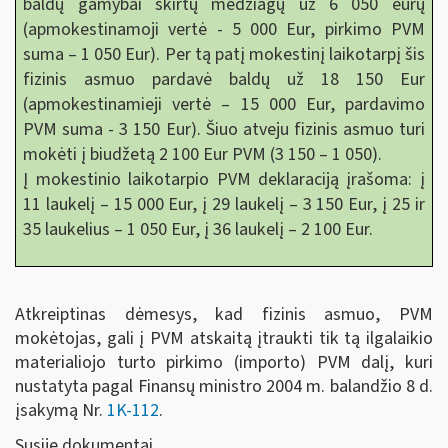
baldų gamybai skirtų medžiagų už 6 050 eurų
(apmokestinamoji vertė - 5 000 Eur, pirkimo PVM
suma – 1 050 Eur). Per tą patį mokestinį laikotarpį šis
fizinis asmuo pardavė baldų už 18 150 Eur
(apmokestinamieji vertė – 15 000 Eur, pardavimo
PVM suma - 3 150 Eur). Šiuo atveju fizinis asmuo turi
mokėti į biudžetą 2 100 Eur PVM (3 150 – 1 050).
Į mokestinio laikotarpio PVM deklaraciją įrašoma: į
11 laukelį – 15 000 Eur, į 29 laukelį – 3 150 Eur, į 25 ir
35 laukelius – 1 050 Eur, į 36 laukelį – 2 100 Eur.
Atkreiptinas dėmesys, kad fizinis asmuo, PVM
mokėtojas, gali į PVM atskaitą įtraukti tik tą ilgalaikio
materialiojo turto pirkimo (importo) PVM dalį, kuri
nustatyta pagal Finansų ministro 2004 m. balandžio 8 d.
įsakymą Nr.
1K-112
.
Susiję dokumentai