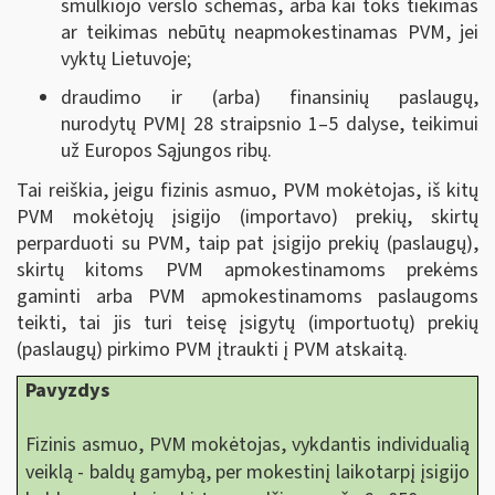
smulkiojo verslo schemas, arba kai toks tiekimas
ar teikimas nebūtų neapmokestinamas PVM, jei
vyktų Lietuvoje;
draudimo ir (arba) finansinių paslaugų,
nurodytų PVMĮ 28 straipsnio 1–5 dalyse, teikimui
už Europos Sąjungos ribų.
Tai reiškia, jeigu fizinis asmuo, PVM mokėtojas, iš kitų
PVM mokėtojų įsigijo (importavo) prekių, skirtų
perparduoti su PVM, taip pat įsigijo prekių (paslaugų),
skirtų kitoms PVM apmokestinamoms prekėms
gaminti arba PVM apmokestinamoms paslaugoms
teikti, tai jis turi teisę įsigytų (importuotų) prekių
(paslaugų) pirkimo PVM įtraukti į PVM atskaitą.
Pavyzdys
Fizinis asmuo, PVM mokėtojas, vykdantis individualią
veiklą - baldų gamybą, per mokestinį laikotarpį įsigijo