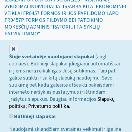
VYKDOMAI INDIVIDUALIAI IR/ARBA KITAI EKONOMINEI
VEIKLAI FR0457 FORMOS IR JOS PAPILDOMO LAPO
FR0457P FORMOS PILDYMO BEI PATEIKIMO
MOKESČIŲ ADMINISTRATORIUI TAISYKLIŲ
PATVIRTINIMO“
Uždaryti
Šioje svetainėje naudojami slapukai
(angl.
cookies). Būtinieji slapukai įdiegiami automatiškai
ir jiems nėra reikalingas Jūsų sutikimas. Taip pat
galite sutikti ir su kitų slapukų naudojimu. Savo
sutikimą bet kada galėsite atšaukti pakeisdami
interneto naršyklės nustatymus ir ištrindami
įrašytus slapukus. Daugiau informacijos
Slapukų
politika
;
Privatumo politika.
Būtinieji slapukai
Naudojami sklandžiam svetainės veikimui ir įgalina