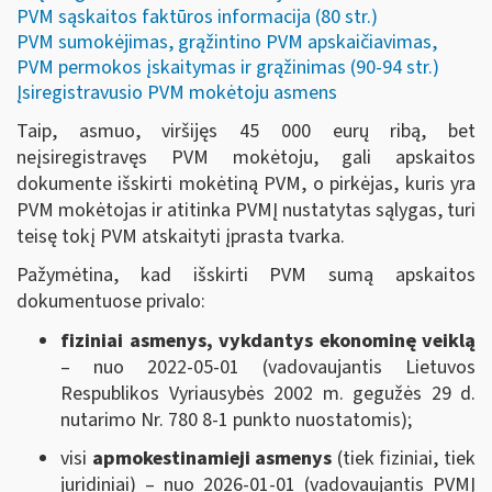
PVM sąskaitos faktūros informacija (80 str.)
PVM sumokėjimas, grąžintino PVM apskaičiavimas,
PVM permokos įskaitymas ir grąžinimas (90-94 str.)
Įsiregistravusio PVM mokėtoju asmens
Taip, asmuo, viršijęs 45 000 eurų ribą, bet
neįsiregistravęs PVM mokėtoju, gali apskaitos
dokumente išskirti mokėtiną PVM, o pirkėjas, kuris yra
PVM mokėtojas ir atitinka PVMĮ nustatytas sąlygas, turi
teisę tokį PVM atskaityti įprasta tvarka.
Pažymėtina, kad išskirti PVM sumą apskaitos
dokumentuose privalo:
fiziniai asmenys, vykdantys ekonominę veiklą
– nuo 2022-05-01 (vadovaujantis Lietuvos
Respublikos Vyriausybės 2002 m. gegužės 29 d.
nutarimo Nr. 780 8-1 punkto nuostatomis);
visi
apmokestinamieji asmenys
(tiek fiziniai, tiek
juridiniai) – nuo 2026-01-01 (vadovaujantis PVMĮ