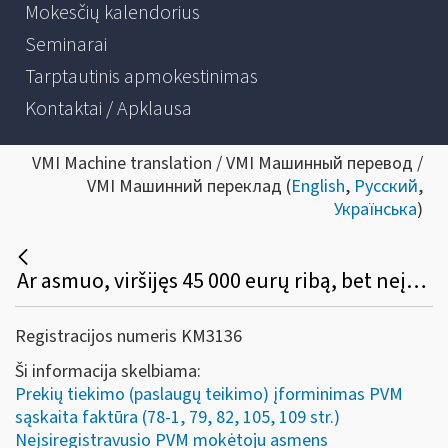
Mokesčių kalendorius
Seminarai
Tarptautinis apmokestinimas
Kontaktai / Apklausa
VMI Machine translation / VMI Машинный перевод /
VMI Машинний переклад (
English
,
Русский
,
Українська
)
Ar asmuo, viršijęs 45 000 eurų ribą, bet neįsiregistravęs PVM mokėtoju, gali (privalo) apskaitos dokumente išskirti PVM, o pirkėjas turi teisę tokį PVM atskaityti įprasta tvarka?
Registracijos numeris KM3136
Ši informacija skelbiama:
Prekių tiekimo (paslaugų teikimo) įforminimas PVM
sąskaita faktūra (78-1, 79, 82, 105, 109 str.)
Neįsiregistravusio PVM mokėtoju asmens