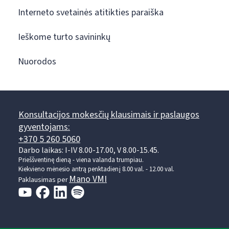
Interneto svetainės atitikties paraiška
Ieškome turto savininkų
Nuorodos
Konsultacijos mokesčių klausimais ir paslaugos
gyventojams:
+370 5 260 5060
Darbo laikas: I-IV 8.00-17.00, V 8.00-15.45.
Prieššventinę dieną - viena valanda trumpiau.
Kiekvieno mėnesio antrą penktadienį 8.00 val. - 12.00 val.
Mano VMI
Paklausimas per