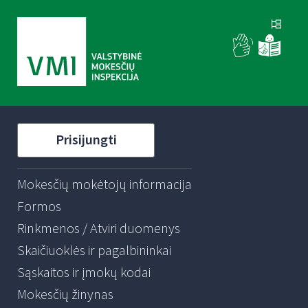
Prisijungti
Mokesčių mokėtojų informacija
Formos
Rinkmenos / Atviri duomenys
Skaičiuoklės ir pagalbininkai
Sąskaitos ir įmokų kodai
Mokesčių žinynas