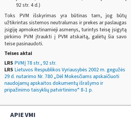
92 str. 4 d.)
Toks PVM išskyrimas yra būtinas tam, jog būtų
užtikrintas sistemos neutralumas ir prekes ar paslaugas
įsigiję apmokestinamieji asmenys, turintys teisę įsigytą
pirkimo PVM įtraukti į PVM atskaitą, galėtų šia savo
teise pasinaudoti.
Teises aktai
LRS
PVMĮ 78 str., 92 str.
LRS
Lietuvos Respublikos Vyriausybės 2002 m. gegužės
29 d. nutarimo Nr. 780 „Dėl Mokesčiams apskaičiuoti
naudojamų apskaitos dokumentų išrašymo ir
pripažinimo taisyklių patvirtinimo“ 8-1 p.
APIE VMI