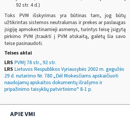
92 str. 4 d.)
Toks PVM išskyrimas yra būtinas tam, jog būtų
užtikrintas sistemos neutralumas ir prekes ar paslaugas
įsigiję apmokestinamieji asmenys, turintys teisę įsigytą
pirkimo PVM įtraukti į PVM atskaitą, galėtų šia savo
teise pasinaudoti.
Teises aktai
LRS
PVMĮ 78 str., 92 str.
LRS
Lietuvos Respublikos Vyriausybės 2002 m. gegužės
29 d. nutarimo Nr. 780 „Dėl Mokesčiams apskaičiuoti
naudojamų apskaitos dokumentų išrašymo ir
pripažinimo taisyklių patvirtinimo“ 8-1 p.
APIE VMI