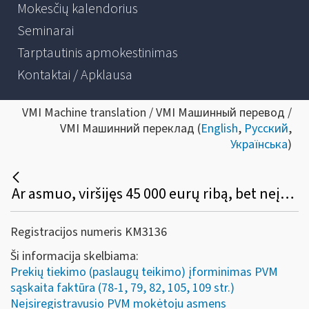
Mokesčių kalendorius
Seminarai
Tarptautinis apmokestinimas
Kontaktai / Apklausa
VMI Machine translation / VMI Машинный перевод /
VMI Машинний переклад (
English
,
Русский
,
Українська
)
Ar asmuo, viršijęs 45 000 eurų ribą, bet neįsiregistravęs PVM mokėtoju, gali (privalo) apskaitos dokumente išskirti PVM, o pirkėjas turi teisę tokį PVM atskaityti įprasta tvarka?
Registracijos numeris KM3136
Ši informacija skelbiama:
Prekių tiekimo (paslaugų teikimo) įforminimas PVM
sąskaita faktūra (78-1, 79, 82, 105, 109 str.)
Neįsiregistravusio PVM mokėtoju asmens