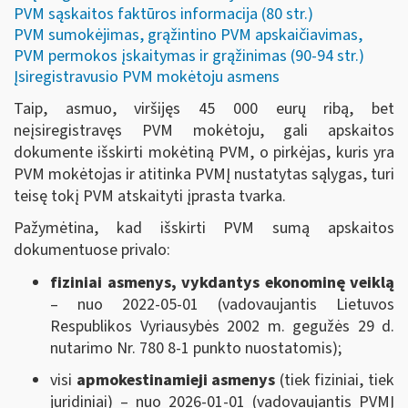
PVM sąskaitos faktūros informacija (80 str.)
PVM sumokėjimas, grąžintino PVM apskaičiavimas,
PVM permokos įskaitymas ir grąžinimas (90-94 str.)
Įsiregistravusio PVM mokėtoju asmens
Taip, asmuo, viršijęs 45 000 eurų ribą, bet
neįsiregistravęs PVM mokėtoju, gali apskaitos
dokumente išskirti mokėtiną PVM, o pirkėjas, kuris yra
PVM mokėtojas ir atitinka PVMĮ nustatytas sąlygas, turi
teisę tokį PVM atskaityti įprasta tvarka.
Pažymėtina, kad išskirti PVM sumą apskaitos
dokumentuose privalo:
fiziniai asmenys, vykdantys ekonominę veiklą
– nuo 2022-05-01 (vadovaujantis Lietuvos
Respublikos Vyriausybės 2002 m. gegužės 29 d.
nutarimo Nr. 780 8-1 punkto nuostatomis);
visi
apmokestinamieji asmenys
(tiek fiziniai, tiek
juridiniai) – nuo 2026-01-01 (vadovaujantis PVMĮ