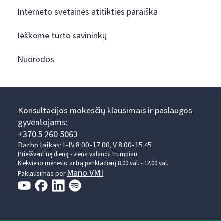
Interneto svetainės atitikties paraiška
Ieškome turto savininkų
Nuorodos
Konsultacijos mokesčių klausimais ir paslaugos
gyventojams:
+370 5 260 5060
Darbo laikas: I-IV 8.00-17.00, V 8.00-15.45.
Prieššventinę dieną - viena valanda trumpiau.
Kiekvieno mėnesio antrą penktadienį 8.00 val. - 12.00 val.
Mano VMI
Paklausimas per