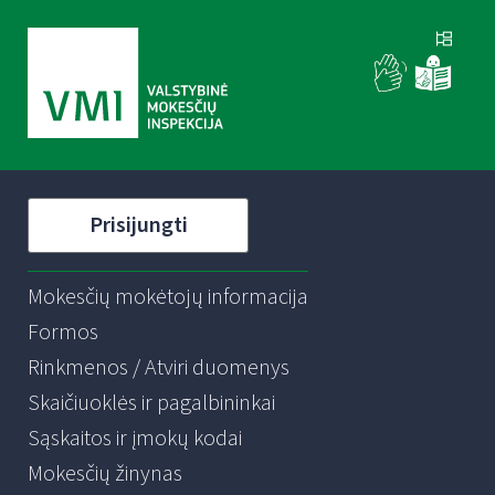
Prisijungti
Mokesčių mokėtojų informacija
Formos
Rinkmenos / Atviri duomenys
Skaičiuoklės ir pagalbininkai
Sąskaitos ir įmokų kodai
Mokesčių žinynas