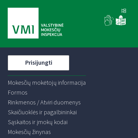
Prisijungti
Mokesčių mokėtojų informacija
Formos
Rinkmenos / Atviri duomenys
Skaičiuoklės ir pagalbininkai
Sąskaitos ir įmokų kodai
Mokesčių žinynas