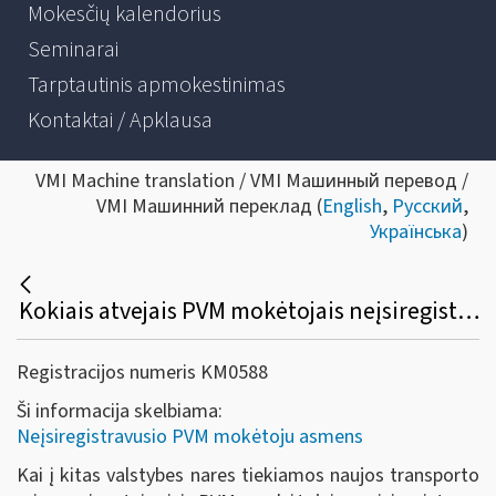
Mokesčių kalendorius
Seminarai
Tarptautinis apmokestinimas
Kontaktai / Apklausa
VMI Machine translation / VMI Машинный перевод /
VMI Машинний переклад (
English
,
Русский
,
Українська
)
Kokiais atvejais PVM mokėtojais neįsiregistravę asmenys, tiekiantys naujas transporto priemones, turi teisę į PVM atskaitą įtraukti įsigytų prekių pirkimo (importo) PVM?
Registracijos numeris KM0588
Ši informacija skelbiama:
Neįsiregistravusio PVM mokėtoju asmens
Kai į kitas valstybes nares tiekiamos naujos transporto