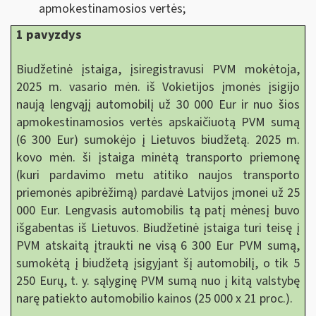
apmokestinamosios vertės;
1 pavyzdys
Biudžetinė įstaiga, įsiregistravusi PVM mokėtoja,
2025 m. vasario mėn. iš Vokietijos įmonės įsigijo
naują lengvąjį automobilį už 30 000 Eur ir nuo šios
apmokestinamosios vertės apskaičiuotą PVM sumą
(6 300 Eur) sumokėjo į Lietuvos biudžetą. 2025 m.
kovo mėn. ši įstaiga minėtą transporto priemonę
(kuri pardavimo metu atitiko naujos transporto
priemonės apibrėžimą) pardavė Latvijos įmonei už 25
000 Eur. Lengvasis automobilis tą patį mėnesį buvo
išgabentas iš Lietuvos. Biudžetinė įstaiga turi teisę į
PVM atskaitą įtraukti ne visą 6 300 Eur PVM sumą,
sumokėtą į biudžetą įsigyjant šį automobilį, o tik 5
250 Eurų, t. y. sąlyginę PVM sumą nuo į kitą valstybę
narę patiekto automobilio kainos (25 000 x 21 proc.).