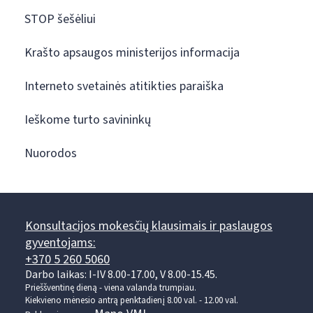
STOP šešėliui
Krašto apsaugos ministerijos informacija
Interneto svetainės atitikties paraiška
Ieškome turto savininkų
Nuorodos
Konsultacijos mokesčių klausimais ir paslaugos
gyventojams:
+370 5 260 5060
Darbo laikas: I-IV 8.00-17.00, V 8.00-15.45.
Prieššventinę dieną - viena valanda trumpiau.
Kiekvieno mėnesio antrą penktadienį 8.00 val. - 12.00 val.