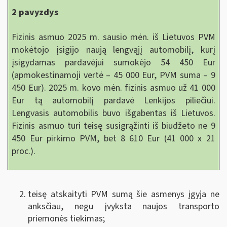
2 pavyzdys
Fizinis asmuo 2025 m. sausio mėn. iš Lietuvos PVM
mokėtojo įsigijo naują lengvąjį automobilį, kurį
įsigydamas pardavėjui sumokėjo 54 450 Eur
(apmokestinamoji vertė – 45 000 Eur, PVM suma – 9
450 Eur). 2025 m. kovo mėn. fizinis asmuo už 41 000
Eur tą automobilį pardavė Lenkijos piliečiui.
Lengvasis automobilis buvo išgabentas iš Lietuvos.
Fizinis asmuo turi teisę susigrąžinti iš biudžeto ne 9
450 Eur pirkimo PVM, bet 8 610 Eur (41 000 x 21
proc.).
teisę atskaityti PVM sumą šie asmenys įgyja ne
anksčiau, negu įvyksta naujos transporto
priemonės tiekimas;