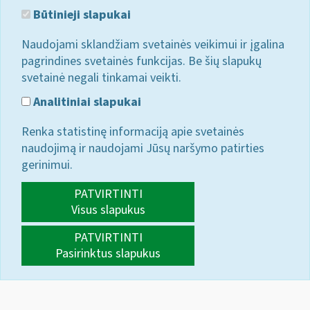
Būtinieji slapukai
Naudojami sklandžiam svetainės veikimui ir įgalina
pagrindines svetainės funkcijas. Be šių slapukų
svetainė negali tinkamai veikti.
Analitiniai slapukai
Renka statistinę informaciją apie svetainės
naudojimą ir naudojami Jūsų naršymo patirties
gerinimui.
PATVIRTINTI
Visus slapukus
PATVIRTINTI
Pasirinktus slapukus