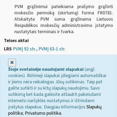
PVM grąžinimui pateikiama prašymo grąžinti
mokesčio permoką (skirtumą) forma FR0781.
Atskaityta PVM suma grąžinama Lietuvos
Respublikos mokesčių administravimo įstatymo
nustatytais terminais ir tvarka.
Teises aktai
LRS
PVMĮ 92 str., PVMĮ 63-1 str.
Uždaryti
Šioje svetainėje naudojami slapukai
(angl.
cookies). Būtinieji slapukai įdiegiami automatiškai
ir jiems nėra reikalingas Jūsų sutikimas. Taip pat
galite sutikti ir su kitų slapukų naudojimu. Savo
sutikimą bet kada galėsite atšaukti pakeisdami
interneto naršyklės nustatymus ir ištrindami
įrašytus slapukus. Daugiau informacijos
Slapukų
politika
;
Privatumo politika.