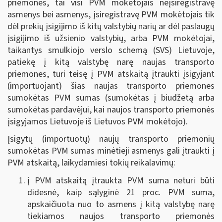
priemonės, tai visi PVM mokėtojais neįsiregistravę
asmenys bei asmenys, įsiregistravę PVM mokėtojais tik
dėl prekių įsigijimo iš kitų valstybių narių ar dėl paslaugų
įsigijimo iš užsienio valstybių, arba PVM mokėtojai,
taikantys smulkiojo verslo schemą (SVS) Lietuvoje,
patiekę į kitą valstybę narę naujas transporto
priemones, turi teisę į PVM atskaitą įtraukti įsigyjant
(importuojant) šias naujas transporto priemones
sumokėtas PVM sumas (sumokėtas į biudžetą arba
sumokėtas pardavėjui, kai naujos transporto priemonės
įsigyjamos Lietuvoje iš Lietuvos PVM mokėtojo).
Įsigytų (importuotų) naujų transporto priemonių
sumokėtas PVM sumas minėtieji asmenys gali įtraukti į
PVM atskaitą, laikydamiesi tokių reikalavimų:
į PVM atskaitą įtraukta PVM suma neturi būti
didesnė, kaip sąlyginė 21 proc. PVM suma,
apskaičiuota nuo to asmens į kitą valstybę narę
tiekiamos naujos transporto priemonės