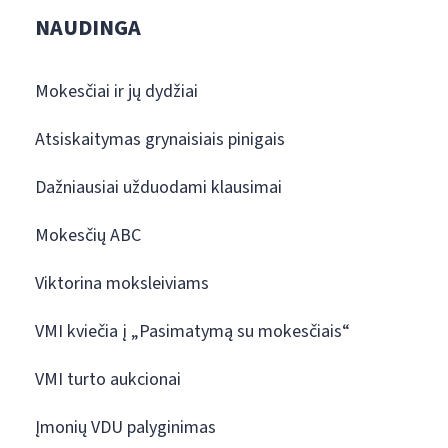
NAUDINGA
Mokesčiai ir jų dydžiai
Atsiskaitymas grynaisiais pinigais
Dažniausiai užduodami klausimai
Mokesčių ABC
Viktorina moksleiviams
VMI kviečia į „Pasimatymą su mokesčiais“
VMI turto aukcionai
Įmonių VDU palyginimas