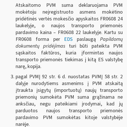
Atskaitomo PVM suma deklaruojama PVM
mokėtoju neįregistruoto asmens mokėtino
pridėtinės vertės mokesčio apyskaitos FR0608 24
laukelyje, o naujos transporto priemonės
pardavimo kaina – FR0608 22 laukelyje. Kartu su
FR0608 forma per
EDS
paslaugą
Papildomų
dokumentų pridėjimas
turi būti pateikta PVM
sąskaitos faktūros, kuria įformintas naujos
transporto priemonės tiekimas į kitą ES valstybę
narę, kopija.
pagal PVMĮ 92 str. 6 d. nuostatas PVMĮ 58 str. 2
dalyje nurodytiems asmenims į PVM atskaitą
įtraukta įsigytų (importuotų) naujų transporto
priemonių sumokėta PVM suma grąžinama ne
anksčiau, negu pateikiami įrodymai, kad jų
parduotos naujos transporto priemonės
pardavimo PVM sumokėtas kitoje valstybėje
narėje.