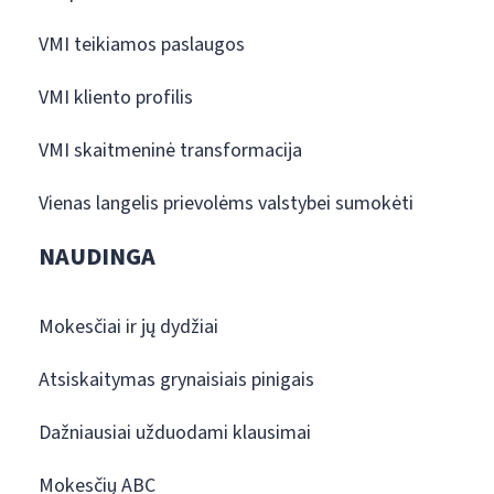
VMI teikiamos paslaugos
VMI kliento profilis
VMI skaitmeninė transformacija
Vienas langelis prievolėms valstybei sumokėti
NAUDINGA
Mokesčiai ir jų dydžiai
Atsiskaitymas grynaisiais pinigais
Dažniausiai užduodami klausimai
Mokesčių ABC