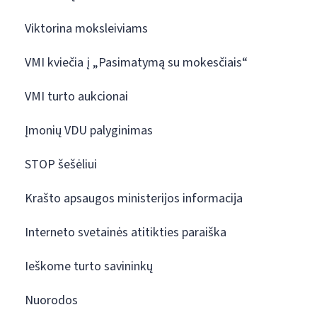
Viktorina moksleiviams
VMI kviečia į „Pasimatymą su mokesčiais“
VMI turto aukcionai
Įmonių VDU palyginimas
STOP šešėliui
Krašto apsaugos ministerijos informacija
Interneto svetainės atitikties paraiška
Ieškome turto savininkų
Nuorodos