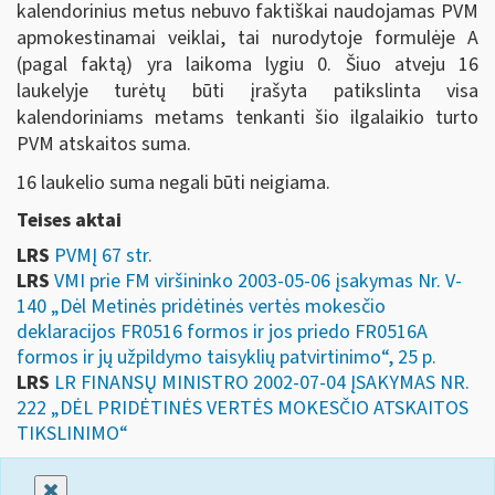
kalendorinius metus nebuvo faktiškai naudojamas PVM
apmokestinamai veiklai, tai nurodytoje formulėje A
(pagal faktą) yra laikoma lygiu 0. Šiuo atveju 16
laukelyje turėtų būti įrašyta patikslinta visa
kalendoriniams metams tenkanti šio ilgalaikio turto
PVM atskaitos suma.
16 laukelio suma negali būti neigiama.
Teises aktai
LRS
PVMĮ 67 str.
LRS
VMI prie FM viršininko 2003-05-06 įsakymas Nr. V-
140 „Dėl Metinės pridėtinės vertės mokesčio
deklaracijos FR0516 formos ir jos priedo FR0516A
formos ir jų užpildymo taisyklių patvirtinimo“, 25 p.
LRS
LR FINANSŲ MINISTRO 2002-07-04 ĮSAKYMAS NR.
222 „DĖL PRIDĖTINĖS VERTĖS MOKESČIO ATSKAITOS
TIKSLINIMO“
Uždaryti