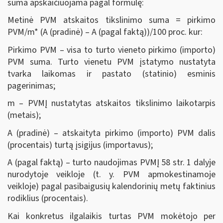
suma apskaičiuojama pagal formulę:
Metinė PVM atskaitos tikslinimo suma = pirkimo
PVM/m* (A (pradinė) – A (pagal faktą))/100 proc. kur:
Pirkimo PVM – visa to turto vieneto pirkimo (importo)
PVM suma. Turto vienetu PVM įstatymo nustatyta
tvarka laikomas ir pastato (statinio) esminis
pagerinimas;
m – PVMĮ nustatytas atskaitos tikslinimo laikotarpis
(metais);
A (pradinė) – atskaityta pirkimo (importo) PVM dalis
(procentais) turtą įsigijus (importavus);
A (pagal faktą) – turto naudojimas PVMĮ 58 str. 1 dalyje
nurodytoje veikloje (t. y. PVM apmokestinamoje
veikloje) pagal pasibaigusių kalendorinių metų faktinius
rodiklius (procentais).
Kai konkretus ilgalaikis turtas PVM mokėtojo per