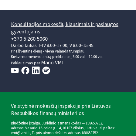
Konsultacijos mokesčių klausimais ir paslaugos
gyventojams:
+370 5 260 5060
Darbo laikas: I-IV 8.00-17.00, V 8.00-15.45.
Prieššventinę dieną - viena valanda trumpiau.
Kiekvieno mėnesio antrą penktadienį 8.00 val. - 12.00 val.
Mano VMI
Paklausimas per
Valstybinė mokesčių inspekcija prie Lietuvos
Respublikos finansų ministerijos
Biudžetinė įstaiga. Juridinio asmens kodas — 188659752,
adresas: Vasario 16-osios g. 14, 01107 Vilnius, Lietuva, el.paštas:
vmi@vmi.lt
, E. pristatymo dėžutės adresas 188659752