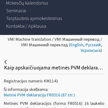
Mokesčių kalendorius
Seminarai
Tarptautinis apmokestinimas
Kontaktai / Apklausa
VMI Machine translation / VMI Машинный перевод /
VMI Машинний переклад (
English
,
Русский
,
Українська
)
Kaip apskaičiuojama metinės PVM deklaracijos (forma FR0516) 16 laukelio suma?
Registracijos numeris KM1141
Ši informacija skelbiama:
Metinė PVM deklaracija FR0516 (87 str.)
Metinės PVM deklaracijos (forma FR0516) 16 laukelio