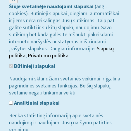
Šioje svetainėje naudojami slapukai
(angl.
cookies). Būtinieji slapukai įdiegiami automatiškai
ir jiems nėra reikalingas Jūsų sutikimas. Taip pat
galite sutikti ir su kitų slapukų naudojimu. Savo
sutikimą bet kada galėsite atšaukti pakeisdami
interneto naršyklės nustatymus ir ištrindami
įrašytus slapukus. Daugiau informacijos
Slapukų
politika
;
Privatumo politika.
Būtinieji slapukai
Naudojami sklandžiam svetainės veikimui ir įgalina
pagrindines svetainės funkcijas. Be šių slapukų
svetainė negali tinkamai veikti.
Analitiniai slapukai
Renka statistinę informaciją apie svetainės
naudojimą ir naudojami Jūsų naršymo patirties
gerinimui.