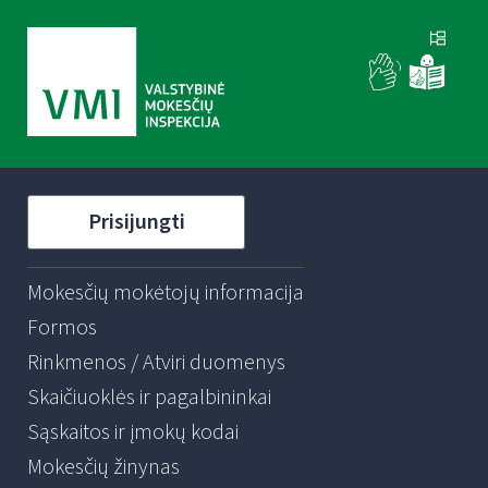
Prisijungti
Mokesčių mokėtojų informacija
Formos
Rinkmenos / Atviri duomenys
Skaičiuoklės ir pagalbininkai
Sąskaitos ir įmokų kodai
Mokesčių žinynas