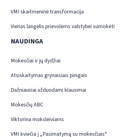
VMI skaitmeninė transformacija
Vienas langelis prievolėms valstybei sumokėti
NAUDINGA
Mokesčiai ir jų dydžiai
Atsiskaitymas grynaisiais pinigais
Dažniausiai užduodami klausimai
Mokesčių ABC
Viktorina moksleiviams
VMI kviečia į „Pasimatymą su mokesčiais“