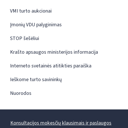
VMI turto aukcionai
Įmonių VDU palyginimas
STOP šešėliui
Krašto apsaugos ministerijos informacija
Interneto svetainės atitikties paraiška
Ieškome turto savininkų
Nuorodos
Konsultacijos mokesčių klausimais ir paslaugos