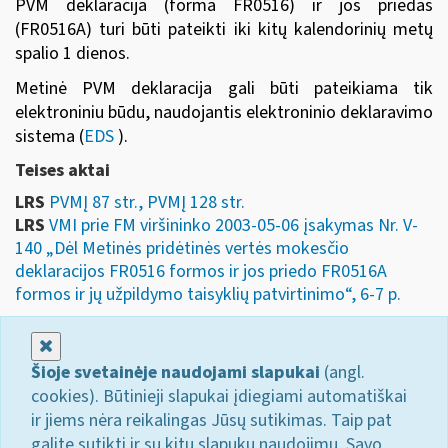
PVM deklaracija (forma FR0516) ir jos priedas
(FR0516A) turi būti pateikti iki kitų kalendorinių metų
spalio 1 dienos.
Metinė PVM deklaracija gali būti pateikiama tik
elektroniniu būdu, naudojantis
elektroninio deklaravimo
sistema
(
EDS
).
Teises aktai
LRS
PVMĮ 87 str., PVMĮ 128 str.
LRS
VMI prie FM viršininko 2003-05-06 įsakymas Nr. V-
140 „Dėl Metinės pridėtinės vertės mokesčio
deklaracijos FR0516 formos ir jos priedo FR0516A
formos ir jų užpildymo taisyklių patvirtinimo“, 6-7 p.
Uždaryti
Šioje svetainėje naudojami slapukai
(angl.
cookies). Būtinieji slapukai įdiegiami automatiškai
ir jiems nėra reikalingas Jūsų sutikimas. Taip pat
galite sutikti ir su kitų slapukų naudojimu. Savo