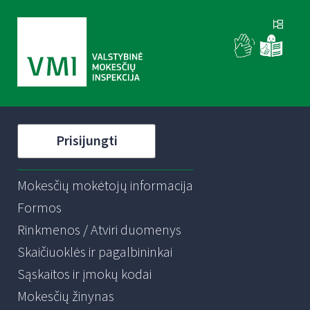
Prisijungti
Mokesčių mokėtojų informacija
Formos
Rinkmenos / Atviri duomenys
Skaičiuoklės ir pagalbininkai
Sąskaitos ir įmokų kodai
Mokesčių žinynas