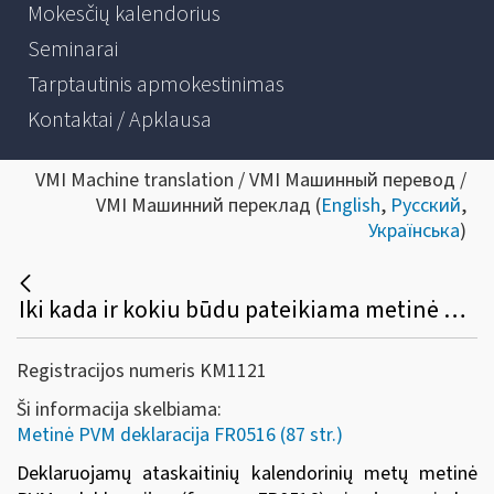
Mokesčių kalendorius
Seminarai
Tarptautinis apmokestinimas
Kontaktai / Apklausa
VMI Machine translation / VMI Машинный перевод /
VMI Машинний переклад (
English
,
Русский
,
Українська
)
Iki kada ir kokiu būdu pateikiama metinė PVM deklaracija (FR0516) ir jos priedas (FR0516A)?
Registracijos numeris KM1121
Ši informacija skelbiama:
Metinė PVM deklaracija FR0516 (87 str.)
Deklaruojamų ataskaitinių kalendorinių metų metinė