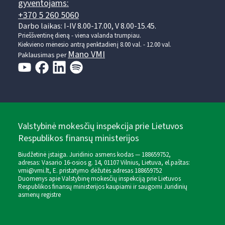
gyventojams:
+370 5 260 5060
Darbo laikas: I-IV 8.00-17.00, V 8.00-15.45.
Prieššventinę dieną - viena valanda trumpiau.
Kiekvieno mėnesio antrą penktadienį 8.00 val. - 12.00 val.
Mano VMI
Paklausimas per
Valstybinė mokesčių inspekcija prie Lietuvos
Respublikos finansų ministerijos
Biudžetinė įstaiga. Juridinio asmens kodas — 188659752,
adresas: Vasario 16-osios g. 14, 01107 Vilnius, Lietuva, el.paštas:
vmi@vmi.lt
, E. pristatymo dėžutės adresas 188659752
Duomenys apie Valstybinę mokesčių inspekciją prie Lietuvos
Respublikos finansų ministerijos kaupiami ir saugomi Juridinių
asmenų registre