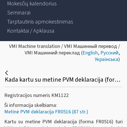
Mokesčių kalendorius
Seminarai
Tarptautinis apmokestinimas
Kontaktai / Apklausa
VMI Machine translation / VMI Машинный перевод /
VMI Машинний переклад (
English
,
Русский
,
Українська
)
Kada kartu su metine PVM deklaracija (forma FR0516) turi būti pateikiamas ir jos priedas (FR0516A))?
Registracijos numeris KM1122
Ši informacija skelbiama:
Metinė PVM deklaracija FR0516 (87 str.)
Kartu su metine PVM deklaracija (forma FR0516) turi