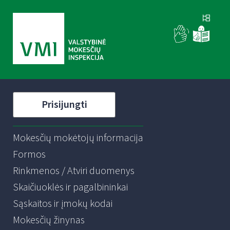
Prisijungti
Mokesčių mokėtojų informacija
Formos
Rinkmenos / Atviri duomenys
Skaičiuoklės ir pagalbininkai
Sąskaitos ir įmokų kodai
Mokesčių žinynas