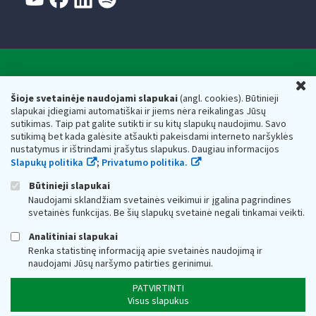
Valstybinė mokesčių inspekcija prie Lietuvos
U
Respublikos finansų ministerijos
Šioje svetainėje naudojami slapukai
(angl. cookies). Būtinieji
slapukai įdiegiami automatiškai ir jiems nėra reikalingas Jūsų
Biudžetinė įstaiga. Juridinio asmens kodas — 188659752,
sutikimas. Taip pat galite sutikti ir su kitų slapukų naudojimu. Savo
adresas: Vasario 16-osios g. 14, 01107 Vilnius, Lietuva, el.paštas:
sutikimą bet kada galėsite atšaukti pakeisdami interneto naršyklės
vmi@vmi.lt
, E. pristatymo dėžutės adresas 188659752
nustatymus ir ištrindami įrašytus slapukus. Daugiau informacijos
Duomenys apie Valstybinę mokesčių inspekciją prie Lietuvos
Slapukų politika
;
Privatumo politika.
Respublikos finansų ministerijos kaupiami ir saugomi Juridinių
asmenų registre
Būtinieji slapukai
Naudojami sklandžiam svetainės veikimui ir įgalina pagrindines
svetainės funkcijas. Be šių slapukų svetainė negali tinkamai veikti.
Analitiniai slapukai
Renka statistinę informaciją apie svetainės naudojimą ir
naudojami Jūsų naršymo patirties gerinimui.
PATVIRTINTI
Visus slapukus