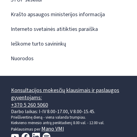
Krašto apsaugos ministerijos informacija
Interneto svetainės atitikties paraiška
Ieškome turto savininkų
Nuorodos
Konsultacijos mokesčių klausimais ir paslaugos
gyventojams:
+370 5 260 5060
Darbo laikas: I-IV 8.00-17.00, V 8.00-15.45.
Prieššventinę dieną - viena valanda trumpiau.
Kiekvieno mėnesio antrą penktadienį 8.00 val. - 12.00 val.
Mano VMI
Paklausimas per