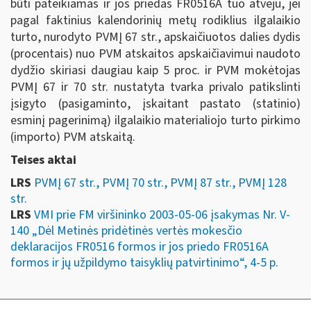
būti pateikiamas ir jos priedas FR0516A tuo atveju, jei
pagal faktinius kalendorinių metų rodiklius ilgalaikio
turto, nurodyto PVMĮ 67 str., apskaičiuotos dalies dydis
(procentais) nuo PVM atskaitos apskaičiavimui naudoto
dydžio skiriasi daugiau kaip 5 proc. ir PVM mokėtojas
PVMĮ 67 ir 70 str. nustatyta tvarka privalo patikslinti
įsigyto (pasigaminto, įskaitant pastato (statinio)
esminį pagerinimą) ilgalaikio materialiojo turto pirkimo
(importo) PVM atskaitą.
Teises aktai
LRS
PVMĮ 67 str., PVMĮ 70 str., PVMĮ 87 str., PVMĮ 128
str.
LRS
VMI prie FM viršininko 2003-05-06 įsakymas Nr. V-
140 „Dėl Metinės pridėtinės vertės mokesčio
deklaracijos FR0516 formos ir jos priedo FR0516A
formos ir jų užpildymo taisyklių patvirtinimo“, 4-5 p.