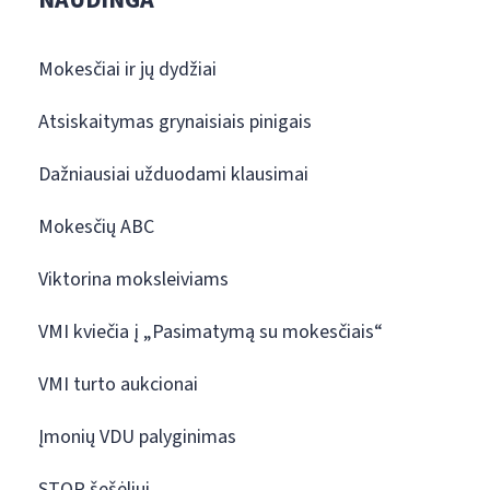
Mokesčiai ir jų dydžiai
Atsiskaitymas grynaisiais pinigais
Dažniausiai užduodami klausimai
Mokesčių ABC
Viktorina moksleiviams
VMI kviečia į „Pasimatymą su mokesčiais“
VMI turto aukcionai
Įmonių VDU palyginimas
STOP šešėliui