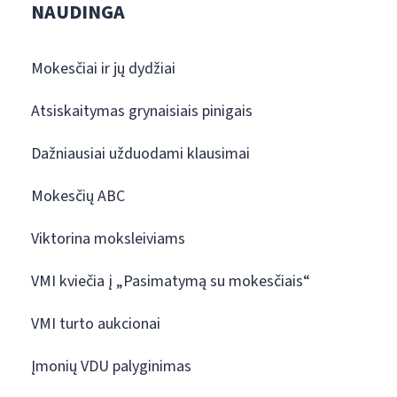
NAUDINGA
Mokesčiai ir jų dydžiai
Atsiskaitymas grynaisiais pinigais
Dažniausiai užduodami klausimai
Mokesčių ABC
Viktorina moksleiviams
VMI kviečia į „Pasimatymą su mokesčiais“
VMI turto aukcionai
Įmonių VDU palyginimas