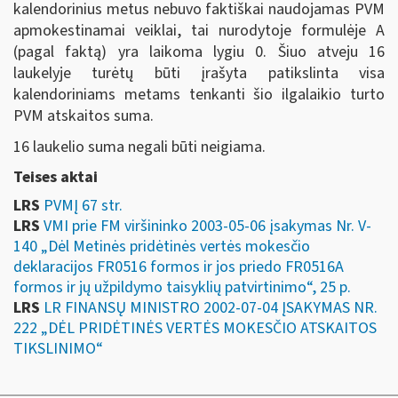
kalendorinius metus nebuvo faktiškai naudojamas PVM
apmokestinamai veiklai, tai nurodytoje formulėje A
(pagal faktą) yra laikoma lygiu 0. Šiuo atveju 16
laukelyje turėtų būti įrašyta patikslinta visa
kalendoriniams metams tenkanti šio ilgalaikio turto
PVM atskaitos suma.
16 laukelio suma negali būti neigiama.
Teises aktai
LRS
PVMĮ 67 str.
LRS
VMI prie FM viršininko 2003-05-06 įsakymas Nr. V-
140 „Dėl Metinės pridėtinės vertės mokesčio
deklaracijos FR0516 formos ir jos priedo FR0516A
formos ir jų užpildymo taisyklių patvirtinimo“, 25 p.
LRS
LR FINANSŲ MINISTRO 2002-07-04 ĮSAKYMAS NR.
222 „DĖL PRIDĖTINĖS VERTĖS MOKESČIO ATSKAITOS
TIKSLINIMO“