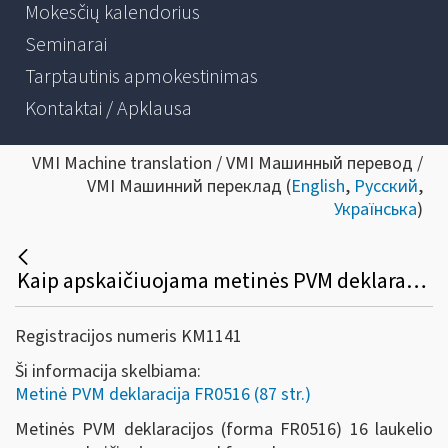
Mokesčių kalendorius
Seminarai
Tarptautinis apmokestinimas
Kontaktai / Apklausa
VMI Machine translation / VMI Машинный перевод /
VMI Машинний переклад (
English
,
Русский
,
Українська
)
Kaip apskaičiuojama metinės PVM deklaracijos (forma FR0516) 16 laukelio suma?
Registracijos numeris KM1141
Ši informacija skelbiama:
Metinė PVM deklaracija FR0516 (87 str.)
Metinės PVM deklaracijos (forma FR0516) 16 laukelio