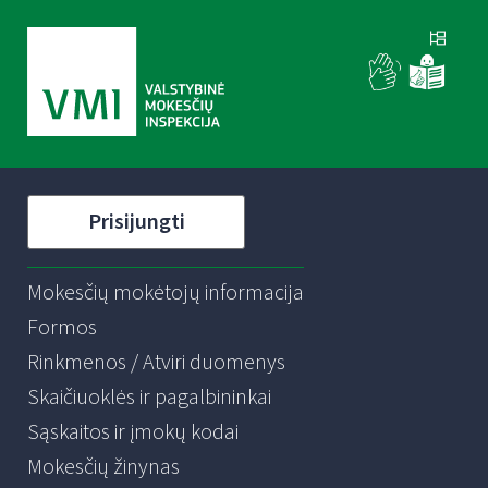
Prisijungti
Mokesčių mokėtojų informacija
Formos
Rinkmenos / Atviri duomenys
Skaičiuoklės ir pagalbininkai
Sąskaitos ir įmokų kodai
Mokesčių žinynas