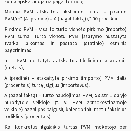
suma apskaičiuojama pagal formulę:
Metinė PVM atskaitos tikslinimo suma = pirkimo
PVM/m* (A (pradinė) – A (pagal faktą))/100 proc. kur:
Pirkimo PVM – visa to turto vieneto pirkimo (importo)
PVM suma. Turto vienetu PVM įstatymo nustatyta
tvarka laikomas ir pastato (statinio) esminis
pagerinimas;
m – PVMĮ nustatytas atskaitos tikslinimo laikotarpis
(metais);
A (pradinė) – atskaityta pirkimo (importo) PVM dalis
(procentais) turtą įsigijus (importavus);
A (pagal faktą) – turto naudojimas PVMĮ 58 str. 1 dalyje
nurodytoje veikloje (t. y. PVM apmokestinamoje
veikloje) pagal pasibaigusių kalendorinių metų faktinius
rodiklius (procentais).
Kai konkretus ilgalaikis turtas PVM mokėtojo per