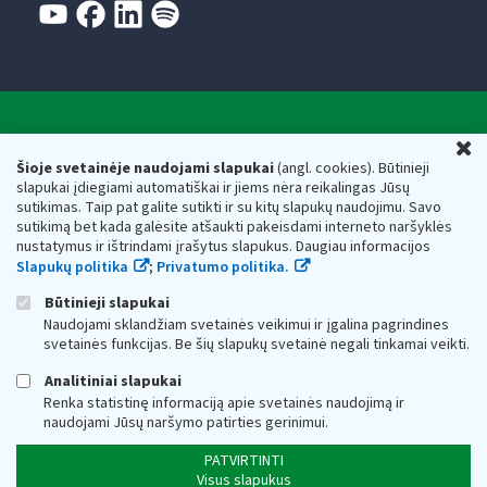
Valstybinė mokesčių inspekcija prie Lietuvos
U
Respublikos finansų ministerijos
Šioje svetainėje naudojami slapukai
(angl. cookies). Būtinieji
slapukai įdiegiami automatiškai ir jiems nėra reikalingas Jūsų
Biudžetinė įstaiga. Juridinio asmens kodas — 188659752,
sutikimas. Taip pat galite sutikti ir su kitų slapukų naudojimu. Savo
adresas: Vasario 16-osios g. 14, 01107 Vilnius, Lietuva, el.paštas:
sutikimą bet kada galėsite atšaukti pakeisdami interneto naršyklės
vmi@vmi.lt
, E. pristatymo dėžutės adresas 188659752
nustatymus ir ištrindami įrašytus slapukus. Daugiau informacijos
Duomenys apie Valstybinę mokesčių inspekciją prie Lietuvos
Slapukų politika
;
Privatumo politika.
Respublikos finansų ministerijos kaupiami ir saugomi Juridinių
asmenų registre
Būtinieji slapukai
Naudojami sklandžiam svetainės veikimui ir įgalina pagrindines
svetainės funkcijas. Be šių slapukų svetainė negali tinkamai veikti.
Analitiniai slapukai
Renka statistinę informaciją apie svetainės naudojimą ir
naudojami Jūsų naršymo patirties gerinimui.
PATVIRTINTI
Visus slapukus