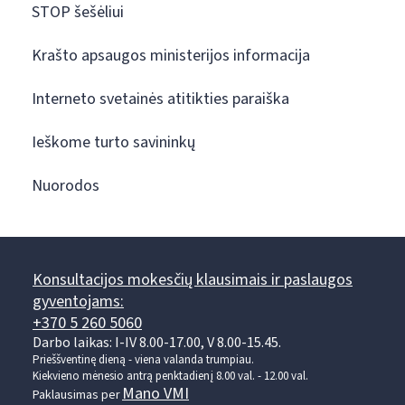
STOP šešėliui
Krašto apsaugos ministerijos informacija
Interneto svetainės atitikties paraiška
Ieškome turto savininkų
Nuorodos
Konsultacijos mokesčių klausimais ir paslaugos
gyventojams:
+370 5 260 5060
Darbo laikas: I-IV 8.00-17.00, V 8.00-15.45.
Prieššventinę dieną - viena valanda trumpiau.
Kiekvieno mėnesio antrą penktadienį 8.00 val. - 12.00 val.
Mano VMI
Paklausimas per