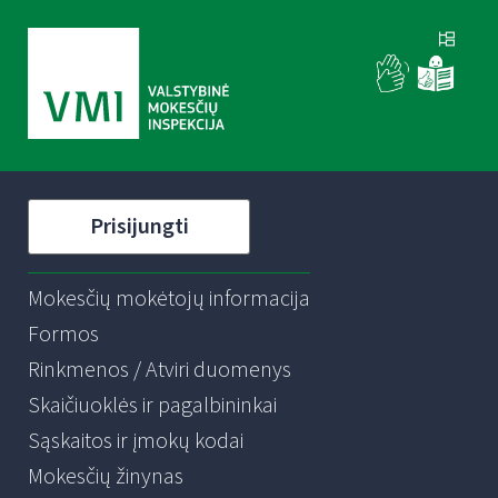
Prisijungti
Mokesčių mokėtojų informacija
Formos
Rinkmenos / Atviri duomenys
Skaičiuoklės ir pagalbininkai
Sąskaitos ir įmokų kodai
Mokesčių žinynas