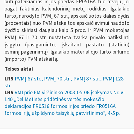
būti pateikiamas ir jos priedas FR0516A tuo atveju, jei
pagal faktinius kalendorinių metų rodiklius ilgalaikio
turto, nurodyto PVMĮ 67 str., apskaičiuotos dalies dydis
(procentais) nuo PVM atskaitos apskaičiavimui naudoto
dydžio skiriasi daugiau kaip 5 proc. ir PVM mokėtojas
PVMĮ 67 ir 70 str. nustatyta tvarka privalo patikslinti
įsigyto (pasigaminto, įskaitant pastato (statinio)
esminį pagerinimą) ilgalaikio materialiojo turto pirkimo
(importo) PVM atskaitą.
Teises aktai
LRS
PVMĮ 67 str., PVMĮ 70 str., PVMĮ 87 str., PVMĮ 128
str.
LRS
VMI prie FM viršininko 2003-05-06 įsakymas Nr. V-
140 „Dėl Metinės pridėtinės vertės mokesčio
deklaracijos FR0516 formos ir jos priedo FR0516A
formos ir jų užpildymo taisyklių patvirtinimo“, 4-5 p.