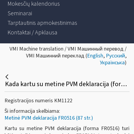
Mokesčių kalendorius
Seminarai
Tarptautinis apmokestinimas
Kontaktai / Apklausa
VMI Machine translation / VMI Машинный перевод /
VMI Машинний переклад (
English
,
Русский
,
Українська
)
Kada kartu su metine PVM deklaracija (forma FR0516) turi būti pateikiamas ir jos priedas (FR0516A))?
Registracijos numeris KM1122
Ši informacija skelbiama:
Metinė PVM deklaracija FR0516 (87 str.)
Kartu su metine PVM deklaracija (forma FR0516) turi