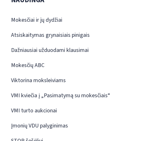
Mokesčiai ir jų dydžiai
Atsiskaitymas grynaisiais pinigais
Dažniausiai užduodami klausimai
Mokesčių ABC
Viktorina moksleiviams
VMI kviečia į „Pasimatymą su mokesčiais“
VMI turto aukcionai
Įmonių VDU palyginimas
STOP šešėliui