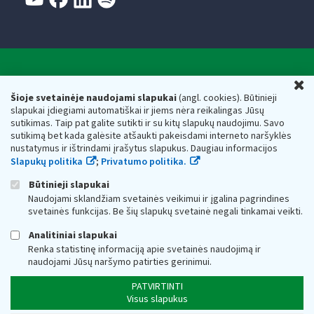
Valstybinė mokesčių inspekcija prie Lietuvos
U
Respublikos finansų ministerijos
Šioje svetainėje naudojami slapukai
(angl. cookies). Būtinieji
slapukai įdiegiami automatiškai ir jiems nėra reikalingas Jūsų
Biudžetinė įstaiga. Juridinio asmens kodas — 188659752,
sutikimas. Taip pat galite sutikti ir su kitų slapukų naudojimu. Savo
adresas: Vasario 16-osios g. 14, 01107 Vilnius, Lietuva, el.paštas:
sutikimą bet kada galėsite atšaukti pakeisdami interneto naršyklės
vmi@vmi.lt
, E. pristatymo dėžutės adresas 188659752
nustatymus ir ištrindami įrašytus slapukus. Daugiau informacijos
Duomenys apie Valstybinę mokesčių inspekciją prie Lietuvos
Slapukų politika
;
Privatumo politika.
Respublikos finansų ministerijos kaupiami ir saugomi Juridinių
asmenų registre
Būtinieji slapukai
Naudojami sklandžiam svetainės veikimui ir įgalina pagrindines
svetainės funkcijas. Be šių slapukų svetainė negali tinkamai veikti.
Analitiniai slapukai
Renka statistinę informaciją apie svetainės naudojimą ir
naudojami Jūsų naršymo patirties gerinimui.
PATVIRTINTI
Visus slapukus