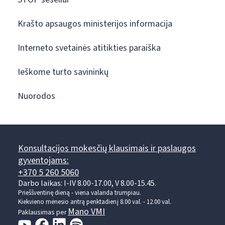
Krašto apsaugos ministerijos informacija
Interneto svetainės atitikties paraiška
Ieškome turto savininkų
Nuorodos
Konsultacijos mokesčių klausimais ir paslaugos
gyventojams:
+370 5 260 5060
Darbo laikas: I-IV 8.00-17.00, V 8.00-15.45.
Prieššventinę dieną - viena valanda trumpiau.
Kiekvieno mėnesio antrą penktadienį 8.00 val. - 12.00 val.
Mano VMI
Paklausimas per