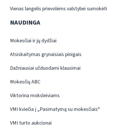
Vienas langelis prievolėms valstybei sumokėti
NAUDINGA
Mokesčiai ir jų dydžiai
Atsiskaitymas grynaisiais pinigais
Dažniausiai užduodami klausimai
Mokesčių ABC
Viktorina moksleiviams
VMI kviečia į „Pasimatymą su mokesčiais“
VMI turto aukcionai