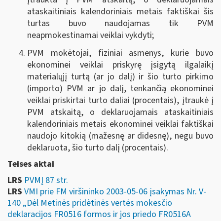
ataskaitiniais kalendoriniais metais faktiškai šis
turtas buvo naudojamas tik PVM
neapmokestinamai veiklai vykdyti;
PVM mokėtojai, fiziniai asmenys, kurie buvo
ekonominei veiklai priskyrę įsigytą ilgalaikį
materialųjį turtą (ar jo dalį) ir šio turto pirkimo
(importo) PVM ar jo dalį, tenkančią ekonominei
veiklai priskirtai turto daliai (procentais), įtraukė į
PVM atskaitą, o deklaruojamais ataskaitiniais
kalendoriniais metais ekonominei veiklai faktiškai
naudojo kitokią (mažesnę ar didesnę), negu buvo
deklaruota, šio turto dalį (procentais).
Teises aktai
LRS
PVMĮ 87 str.
LRS
VMI prie FM viršininko 2003-05-06 įsakymas Nr. V-
140 „Dėl Metinės pridėtinės vertės mokesčio
deklaracijos FR0516 formos ir jos priedo FR0516A