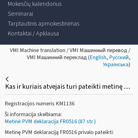
Mokesčių kalendorius
Seminarai
Tarptautinis apmokestinimas
Kontaktai / Apklausa
VMI Machine translation / VMI Машинный перевод /
VMI Машинний переклад (
English
,
Русский
,
Українська
)
Kas ir kuriais atvejais turi pateikti metinę PVM deklaraciją (forma FR0516)?
Registracijos numeris KM1136
Ši informacija skelbiama:
Metinė PVM deklaracija FR0516 (87 str.)
Metinę PVM deklaraciją FR0516 privalo pateikti: