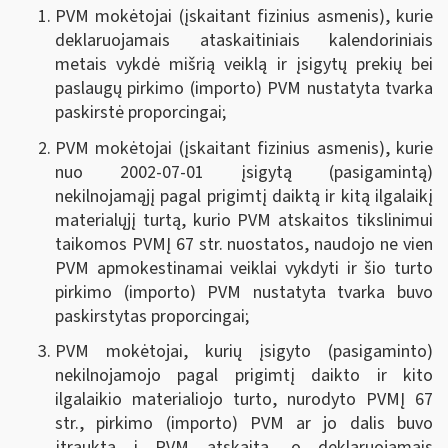
PVM mokėtojai (įskaitant fizinius asmenis), kurie
deklaruojamais ataskaitiniais kalendoriniais
metais vykdė mišrią veiklą ir įsigytų prekių bei
paslaugų pirkimo (importo) PVM nustatyta tvarka
paskirstė proporcingai;
PVM mokėtojai (įskaitant fizinius asmenis), kurie
nuo 2002-07-01 įsigytą (pasigamintą)
nekilnojamąjį pagal prigimtį daiktą ir kitą ilgalaikį
materialųjį turtą, kurio PVM atskaitos tikslinimui
taikomos PVMĮ 67 str. nuostatos, naudojo ne vien
PVM apmokestinamai veiklai vykdyti ir šio turto
pirkimo (importo) PVM nustatyta tvarka buvo
paskirstytas proporcingai;
PVM mokėtojai, kurių įsigyto (pasigaminto)
nekilnojamojo pagal prigimtį daikto ir kito
ilgalaikio materialiojo turto, nurodyto PVMĮ 67
str., pirkimo (importo) PVM ar jo dalis buvo
įtraukta į PVM atskaitą, o deklaruojamais