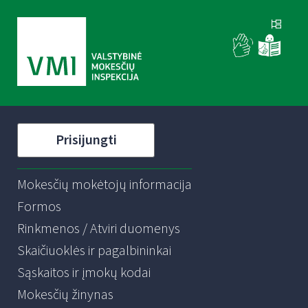
Prisijungti
Mokesčių mokėtojų informacija
Formos
Rinkmenos / Atviri duomenys
Skaičiuoklės ir pagalbininkai
Sąskaitos ir įmokų kodai
Mokesčių žinynas