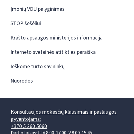
Įmonių VDU palyginimas
STOP šešėliui
Krašto apsaugos ministerijos informacija
Interneto svetainės atitikties paraiška
Ieškome turto savininkų
Nuorodos
Konsultacijos mokesčių klausimais ir paslaugos
gyventojams:
+370 5 260 5060
Darbo laikas: I-IV 8.00-17.00, V 8.00-15.45.