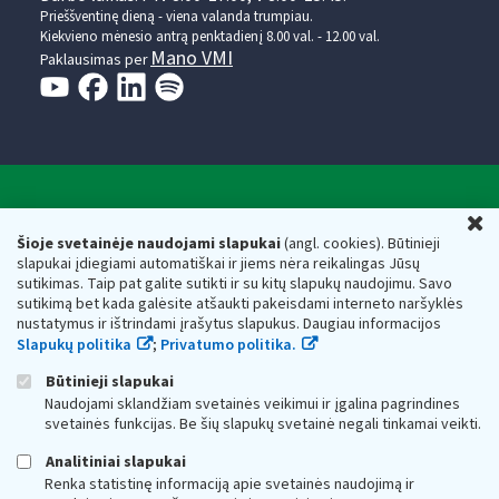
Prieššventinę dieną - viena valanda trumpiau.
Kiekvieno mėnesio antrą penktadienį 8.00 val. - 12.00 val.
Mano VMI
Paklausimas per
Valstybinė mokesčių inspekcija prie Lietuvos
U
Respublikos finansų ministerijos
Šioje svetainėje naudojami slapukai
(angl. cookies). Būtinieji
slapukai įdiegiami automatiškai ir jiems nėra reikalingas Jūsų
Biudžetinė įstaiga. Juridinio asmens kodas — 188659752,
sutikimas. Taip pat galite sutikti ir su kitų slapukų naudojimu. Savo
adresas: Vasario 16-osios g. 14, 01107 Vilnius, Lietuva, el.paštas:
sutikimą bet kada galėsite atšaukti pakeisdami interneto naršyklės
vmi@vmi.lt
, E. pristatymo dėžutės adresas 188659752
nustatymus ir ištrindami įrašytus slapukus. Daugiau informacijos
Duomenys apie Valstybinę mokesčių inspekciją prie Lietuvos
Slapukų politika
;
Privatumo politika.
Respublikos finansų ministerijos kaupiami ir saugomi Juridinių
asmenų registre
Būtinieji slapukai
Naudojami sklandžiam svetainės veikimui ir įgalina pagrindines
svetainės funkcijas. Be šių slapukų svetainė negali tinkamai veikti.
Analitiniai slapukai
Renka statistinę informaciją apie svetainės naudojimą ir