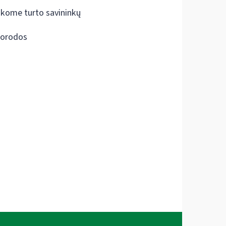
škome turto savininkų
orodos