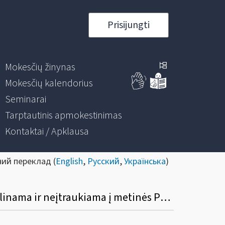
Prisijungti
Mokesčių žinynas
Mokesčių kalendorius
Seminarai
Tarptautinis apmokestinimas
Kontaktai / Apklausa
ний переклад (
English
,
Русский
,
Українська
)
Kada ilgalaikio materialiojo turto vieneto pirkimo PVM atskaitos suma gali būti netikslinama ir neįtraukiama į metinės PVM deklaracijos priedą (FR0516A)?