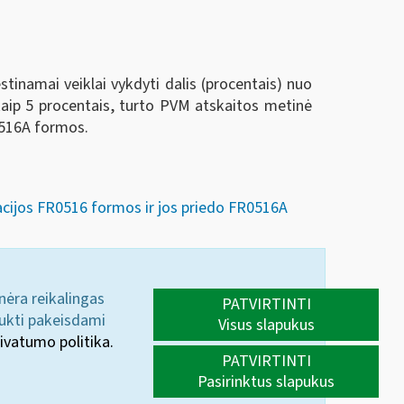
inamai veiklai vykdyti dalis (procentais) nuo
kaip 5 procentais, turto PVM atskaitos metinė
FR516A formos.
acijos FR0516 formos ir jos priedo FR0516A
 nėra reikalingas
PATVIRTINTI
aukti pakeisdami
Visus slapukus
ivatumo politika.
PATVIRTINTI
Pasirinktus slapukus