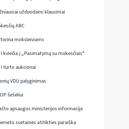
žniausiai užduodami klausimai
kesčių ABC
ktorina moksleiviams
I kviečia į „Pasimatymą su mokesčiais“
I turto aukcionai
onių VDU palyginimas
OP šešėliui
ašto apsaugos ministerijos informacija
terneto svetainės atitikties paraiška