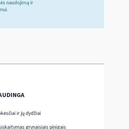
nės naudojimą ir
mui.
AUDINGA
kesčiai ir jų dydžiai
siskaitymas grynaisiais pinigais