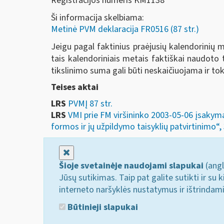
Registracijos numeris KM1138
Ši informacija skelbiama:
Metinė PVM deklaracija FR0516 (87 str.)
Jeigu pagal faktinius praėjusių kalendorinių
tais kalendoriniais metais faktiškai naudoto
tikslinimo suma gali būti neskaičiuojama ir to
Teises aktai
LRS
PVMĮ 87 str.
LRS
VMI prie FM viršininko 2003-05-06 įsakym
formos ir jų užpildymo taisyklių patvirtinimo“, 
Uždaryti
Šioje svetainėje naudojami slapukai
(angl
Jūsų sutikimas. Taip pat galite sutikti ir s
interneto naršyklės nustatymus ir ištrindam
Būtinieji slapukai