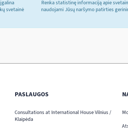
įgalina
Renka statistinę informaciją apie svetai
ukų svetainė
naudojami Jūsų naršymo patirties gerini
PASLAUGOS
N
Consultations at International House Vilnius /
Mo
Klaipėda
At