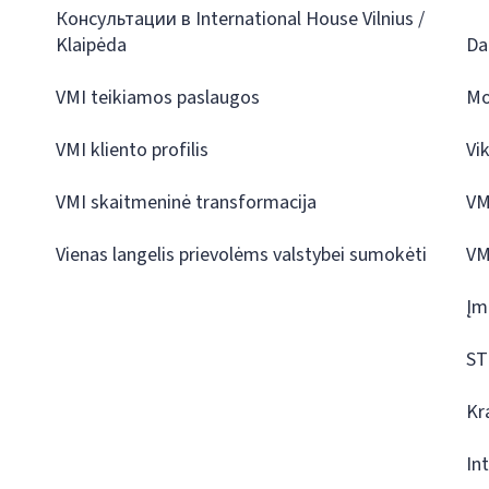
Консультации в International House Vilnius /
Klaipėda
Da
VMI teikiamos paslaugos
Mo
VMI kliento profilis
Vi
VMI skaitmeninė transformacija
VM
Vienas langelis prievolėms valstybei sumokėti
VM
Įm
ST
Kr
In