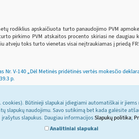
 metų rodiklius apskaičiuota turto panaudojimo PVM apmokest
 turto pirkimo PVM atskaitos procento skiriasi ne daugiau 
kiu atveju toks turto vienetas visai neįtraukiamas į priedą 
as Nr. V-140 „Dėl Metinės pridėtinės vertės mokesčio deklar
39.3 p.
. cookies). Būtinieji slapukai įdiegiami automatiškai ir jiems
u kitų slapukų naudojimu. Savo sutikimą bet kada galėsite atš
i įrašytus slapukus. Daugiau informacijos
Slapukų politika
;
Pr
Analitiniai slapukai