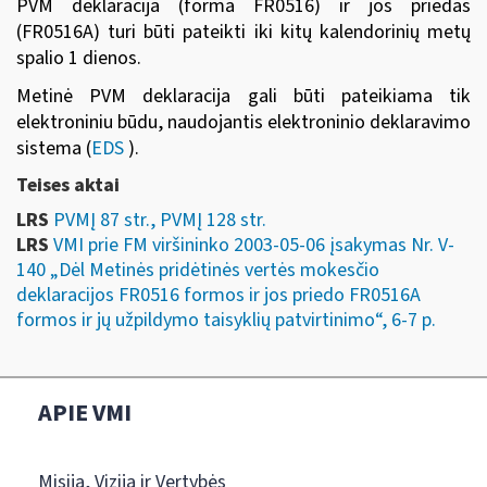
PVM deklaracija (forma FR0516) ir jos priedas
(FR0516A) turi būti pateikti iki kitų kalendorinių metų
spalio 1 dienos.
Metinė PVM deklaracija gali būti pateikiama tik
elektroniniu būdu, naudojantis
elektroninio deklaravimo
sistema
(
EDS
).
Teises aktai
LRS
PVMĮ 87 str., PVMĮ 128 str.
LRS
VMI prie FM viršininko 2003-05-06 įsakymas Nr. V-
140 „Dėl Metinės pridėtinės vertės mokesčio
deklaracijos FR0516 formos ir jos priedo FR0516A
formos ir jų užpildymo taisyklių patvirtinimo“, 6-7 p.
APIE VMI
Misija, Vizija ir Vertybės