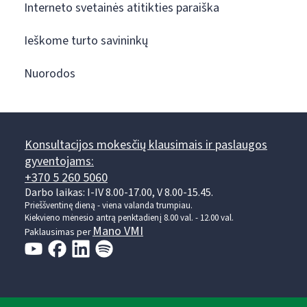
Interneto svetainės atitikties paraiška
Ieškome turto savininkų
Nuorodos
Konsultacijos mokesčių klausimais ir paslaugos
gyventojams:
+370 5 260 5060
Darbo laikas: I-IV 8.00-17.00, V 8.00-15.45.
Prieššventinę dieną - viena valanda trumpiau.
Kiekvieno mėnesio antrą penktadienį 8.00 val. - 12.00 val.
Mano VMI
Paklausimas per