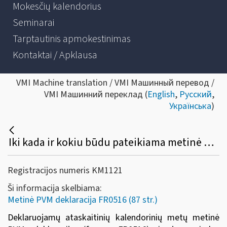
Mokesčių kalendorius
Seminarai
Tarptautinis apmokestinimas
Kontaktai / Apklausa
VMI Machine translation / VMI Машинный перевод /
VMI Машинний переклад (
English
,
Русский
,
Українська
)
Iki kada ir kokiu būdu pateikiama metinė PVM deklaracija (FR0516) ir jos priedas (FR0516A)?
Registracijos numeris KM1121
Ši informacija skelbiama:
Metinė PVM deklaracija FR0516 (87 str.)
Deklaruojamų ataskaitinių kalendorinių metų metinė