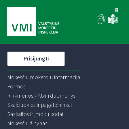
Prisijungti
Mokesčių mokėtojų informacija
Formos
Rinkmenos / Atviri duomenys
Skaičiuoklės ir pagalbininkai
Sąskaitos ir įmokų kodai
Mokesčių žinynas