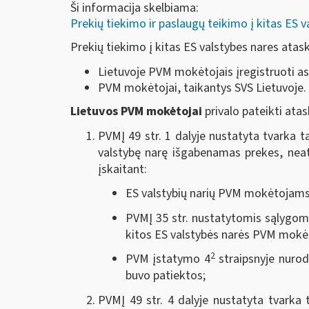
Ši informacija skelbiama:
Prekių tiekimo ir paslaugų teikimo į kitas ES v
Prekių tiekimo į kitas ES valstybes nares atas
Lietuvoje PVM mokėtojais įregistruoti a
PVM mokėtojai, taikantys SVS Lietuvoje.
Lietuvos PVM mokėtojai
privalo pateikti ata
PVMĮ 49 str. 1 dalyje nustatyta tvarka t
valstybę narę išgabenamas prekes, neatsi
įskaitant:
ES valstybių narių PVM mokėtojams 
PVMĮ 35 str. nustatytomis sąlygom
kitos ES valstybės narės PVM mokėt
2
PVM įstatymo 4
straipsnyje nurod
buvo patiektos;
PVMĮ 49 str. 4 dalyje nustatyta tvarka t