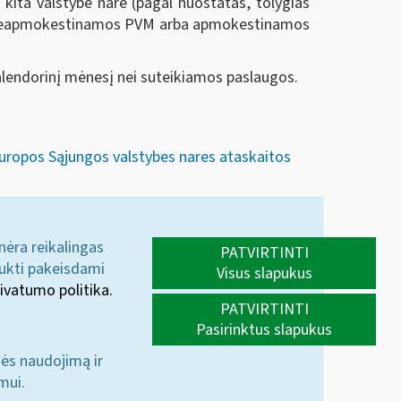
a kita valstybė narė (pagal nuostatas, tolygias
 yra neapmokestinamos PVM arba apmokestinamos
alendorinį mėnesį nei suteikiamos paslaugos.
 Europos Sąjungos valstybes nares ataskaitos
 nėra reikalingas
PATVIRTINTI
aukti pakeisdami
Visus slapukus
ivatumo politika.
PATVIRTINTI
Pasirinktus slapukus
nės naudojimą ir
mui.