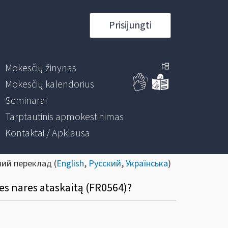
Prisijungti
Mokesčių žinynas
Mokesčių kalendorius
Seminarai
Tarptautinis apmokestinimas
Kontaktai / Apklausa
ний переклад (
English
,
Русский
,
Українська
)
bes nares ataskaitą (FR0564)?