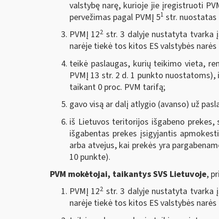
valstybę narę, kurioje jie įregistruoti 
1
pervežimas pagal PVMĮ 5
str. nuostatas 
2
PVMĮ 12
str. 3 dalyje nustatyta tvarka 
narėje tiekė tos kitos ES valstybės nar
teikė paslaugas, kurių teikimo vieta, rem
PVMĮ 13 str. 2 d. 1 punkto nuostatoms),
taikant 0 proc. PVM tarifą;
gavo visą ar dalį atlygio (avanso) už pa
iš Lietuvos teritorijos išgabeno prekes, 
išgabentas prekes įsigyjantis apmokest
arba atvejus, kai prekės yra pargabenamo
10 punkte).
PVM mokėtojai, taikantys SVS Lietuvoje
, p
2
PVMĮ 12
str. 3 dalyje nustatyta tvarka 
narėje tiekė tos kitos ES valstybės nar