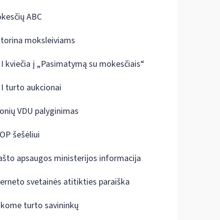
kesčių ABC
ktorina moksleiviams
I kviečia į „Pasimatymą su mokesčiais“
I turto aukcionai
onių VDU palyginimas
OP šešėliui
ašto apsaugos ministerijos informacija
terneto svetainės atitikties paraiška
škome turto savininkų