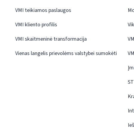
VMI teikiamos paslaugos
Mo
VMI kliento profilis
Vi
VMI skaitmeninė transformacija
VM
Vienas langelis prievolėms valstybei sumokėti
VM
Įm
ST
Kr
In
Ie