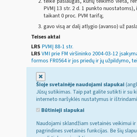
teikė paslaugas, kurių teikimo vieta, rem
PVMĮ 13 str. 2 d. 1 punkto nuostatoms),
taikant 0 proc. PVM tarifą;
gavo visą ar dalį atlygio (avanso) už pa
Teises aktai
LRS
PVMĮ 88-1 str.
LRS
VMI prie FM viršininko 2004-03-12 įsakyma
formos FR0564 ir jos priedų ir jų užpildymo, teik
Uždaryti
Šioje svetainėje naudojami slapukai
(angl
Jūsų sutikimas. Taip pat galite sutikti ir s
interneto naršyklės nustatymus ir ištrindam
Būtinieji slapukai
Naudojami sklandžiam svetainės veikimui ir 
pagrindines svetainės funkcijas. Be šių slap