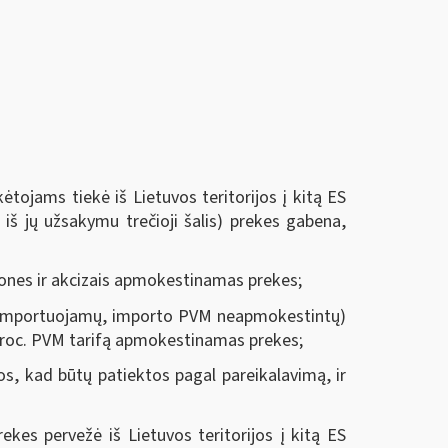
tojams tiekė iš Lietuvos teritorijos į kitą ES
 iš jų užsakymu trečioji šalis) prekes gabena,
mones ir akcizais apmokestinamas prekes;
mas importuojamų, importo PVM neapmokestintų)
 proc. PVM tarifą apmokestinamas prekes;
s, kad būtų patiektos pagal pareikalavimą, ir
ekes pervežė iš Lietuvos teritorijos į kitą ES