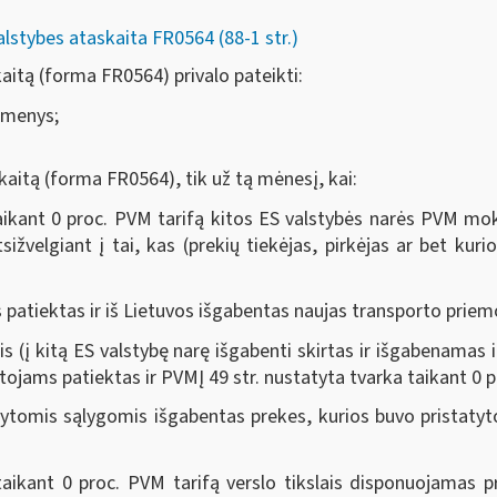
alstybes ataskaita FR0564 (88-1 str.)
kaitą (forma FR0564) privalo pateikti:
smenys;
skaitą (forma FR0564),
tik už tą mėnesį, kai
:
aikant 0 proc. PVM tarifą kitos ES valstybės narės PVM mokė
žvelgiant į tai, kas (prekių tiekėjas, pirkėjas ar bet kurio
patiektas ir iš Lietuvos išgabentas naujas transporto prie
is (į kitą ES valstybę narę išgabenti skirtas ir išgabena
ojams patiektas ir PVMĮ 49 str. nustatyta tvarka taikant 0
ytomis sąlygomis išgabentas prekes, kurios buvo pristatyto
aikant 0 proc. PVM tarifą verslo tikslais disponuojamas pr