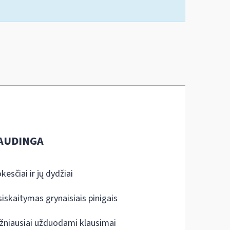
AUDINGA
kesčiai ir jų dydžiai
siskaitymas grynaisiais pinigais
žniausiai užduodami klausimai