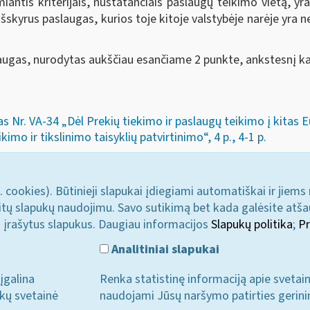
iantis kriterijais, nustatančiais paslaugų teikimo vietą, yr
 išskyrus paslaugas, kurios toje kitoje valstybėje narėje
slaugas, nurodytas aukščiau esančiame 2 punkte, ankstesnį k
s Nr. VA-34 „Dėl Prekių tiekimo ir paslaugų teikimo į kitas
imo ir tikslinimo taisyklių patvirtinimo“, 4 p., 4-1 p.
. cookies). Būtinieji slapukai įdiegiami automatiškai ir jiems
u kitų slapukų naudojimu. Savo sutikimą bet kada galėsite atš
i įrašytus slapukus. Daugiau informacijos
Slapukų politika
;
Pr
Analitiniai slapukai
įgalina
Renka statistinę informaciją apie svetai
ukų svetainė
naudojami Jūsų naršymo patirties gerini