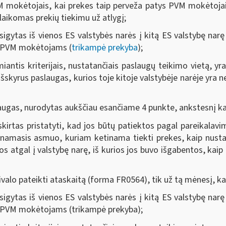
PVM mokėtojais, kai prekes taip perveža patys PVM mokėtojai
laikomas prekių tiekimu už atlygį;
įsigytas iš vienos ES valstybės narės į kitą ES valstybę nar
ės PVM mokėtojams (
trikampė prekyba
);
iantis kriterijais, nustatančiais paslaugų teikimo vietą, yr
 išskyrus paslaugas, kurios toje kitoje valstybėje narėje
slaugas, nurodytas aukščiau esančiame 4 punkte, ankstesnį k
skirtas pristatyti, kad jos būtų patiektos pagal pareikalavi
inamasis asmuo, kuriam ketinama tiekti prekes, kaip nus
s atgal į valstybę narę, iš kurios jos buvo išgabentos, kai
rivalo pateikti ataskaitą (forma FR0564),
tik už tą mėnesį, ka
įsigytas iš vienos ES valstybės narės į kitą ES valstybę nar
ės PVM mokėtojams (trikampė prekyba);