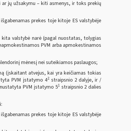
 ar jų užsakymu – kiti asmenys, ir toks prekių
ę išgabenamas prekes toje kitoje ES valstybėje
a kita valstybė narė (pagal nuostatas, tolygias
 yra neapmokestinamos PVM arba apmokestinamos
alendorinį mėnesį nei suteikiamos paslaugos;
mą (įskaitant atvejus, kai yra keičiamas tokias
2
tatyta PVM įstatymo 4
straipsnio 2 dalyje, ir /
1
p nustatyta PVM įstatymo 5
straipsnio 2 dalies
i
:
ę išgabenamas prekes toje kitoje ES valstybėje