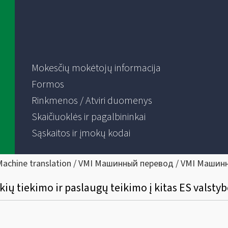
Mokesčių mokėtojų informacija
Formos
Rinkmenos / Atviri duomenys
Skaičiuoklės ir pagalbininkai
Sąskaitos ir įmokų kodai
Machine translation / VMI Машинный перевод / VMI Машин
kių tiekimo ir paslaugų teikimo į kitas ES valsty