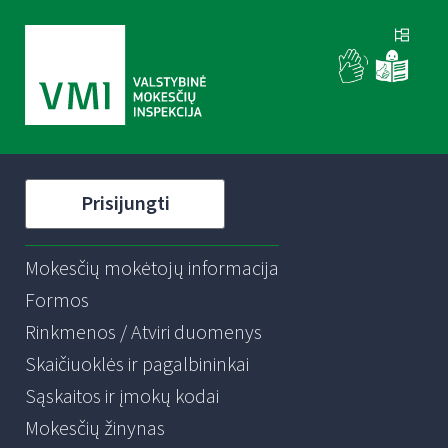
Prisijungti
Mokesčių mokėtojų informacija
Formos
Rinkmenos / Atviri duomenys
Skaičiuoklės ir pagalbininkai
Sąskaitos ir įmokų kodai
Mokesčių žinynas