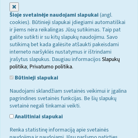
Uždaryti
Šioje svetainėje naudojami slapukai
(angl.
cookies). Būtinieji slapukai įdiegiami automatiškai
ir jiems nėra reikalingas Jūsų sutikimas. Taip pat
galite sutikti ir su kitų slapukų naudojimu. Savo
sutikimą bet kada galėsite atšaukti pakeisdami
interneto naršyklės nustatymus ir ištrindami
įrašytus slapukus. Daugiau informacijos
Slapukų
politika
;
Privatumo politika.
Būtinieji slapukai
Naudojami sklandžiam svetainės veikimui ir įgalina
pagrindines svetainės funkcijas. Be šių slapukų
svetainė negali tinkamai veikti.
Analitiniai slapukai
Renka statistinę informaciją apie svetainės
naudojimą ir naudojami Jūsų naršymo patirties