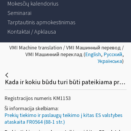
Mokesčių kalendorius
Seminarai
Tarptautinis apmokestinimas
Kontaktai / Apklausa
VMI Machine translation / VMI Машинный перевод /
VMI Машинний переклад (
English
,
Русский
,
Українська
)
Kada ir kokiu būdu turi būti pateikiama prekių tiekimo ir paslaugų teikimo į kitas ES valstybes nares ataskaita (FR0564)?
Registracijos numeris KM1153
Ši informacija skelbiama:
Prekių tiekimo ir paslaugų teikimo į kitas ES valstybes
ataskaita FR0564 (88-1 str.)