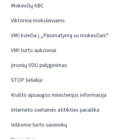
Mokesčių ABC
Viktorina moksleiviams
VMI kviečia į „Pasimatymą su mokesčiais“
VMI turto aukcionai
Įmonių VDU palyginimas
STOP šešėliui
Krašto apsaugos ministerijos informacija
Interneto svetainės atitikties paraiška
Ieškome turto savininkų