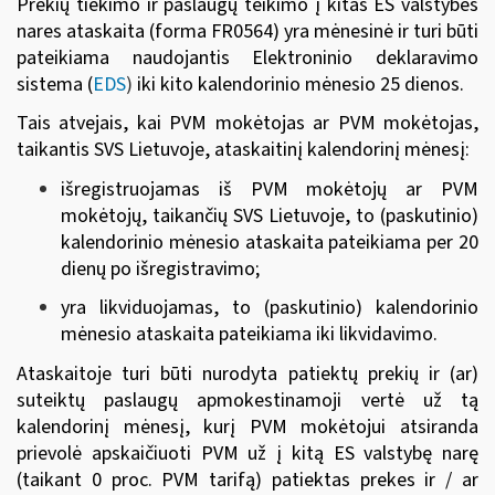
Prekių tiekimo ir paslaugų teikimo į kitas ES valstybes
nares ataskaita (forma FR0564) yra mėnesinė ir turi būti
pateikiama naudojantis Elektroninio deklaravimo
sistema (
EDS
)
iki kito kalendorinio mėnesio 25 dienos.
Tais atvejais, kai PVM mokėtojas ar PVM mokėtojas,
taikantis SVS Lietuvoje, ataskaitinį kalendorinį mėnesį:
išregistruojamas iš PVM mokėtojų ar PVM
mokėtojų, taikančių SVS Lietuvoje, to (paskutinio)
kalendorinio mėnesio ataskaita pateikiama per 20
dienų po išregistravimo;
yra likviduojamas, to (paskutinio) kalendorinio
mėnesio ataskaita pateikiama iki likvidavimo.
Ataskaitoje turi būti nurodyta patiektų prekių ir (ar)
suteiktų paslaugų apmokestinamoji vertė už tą
kalendorinį mėnesį, kurį PVM mokėtojui atsiranda
prievolė apskaičiuoti PVM už į kitą ES valstybę narę
(taikant 0 proc. PVM tarifą) patiektas prekes ir / ar