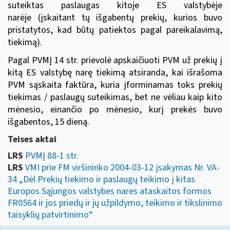
suteiktas paslaugas kitoje ES valstybėje
narėje (įskaitant tų išgabentų prekių, kurios buvo
pristatytos, kad būtų patiektos pagal pareikalavimą,
tiekimą).
Pagal PVMĮ 14 str. prievolė apskaičiuoti PVM už prekių į
kitą ES valstybę narę tiekimą atsiranda, kai išrašoma
PVM sąskaita faktūra, kuria įforminamas toks prekių
tiekimas / paslaugų suteikimas, bet ne vėliau kaip kito
mėnesio, einančio po mėnesio, kurį prekės buvo
išgabentos, 15 dieną.
Teises aktai
LRS
PVMĮ 88-1 str.
LRS
VMI prie FM viršininko 2004-03-12 įsakymas Nr. VA-
34 „Dėl Prekių tiekimo ir paslaugų teikimo į kitas
Europos Sąjungos valstybes nares ataskaitos formos
FR0564 ir jos priedų ir jų užpildymo, teikimo ir tikslinimo
taisyklių patvirtinimo“