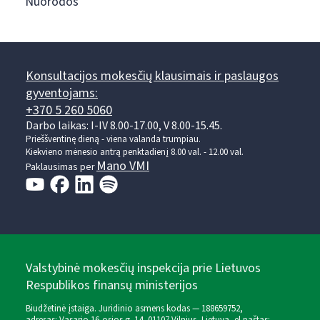
Nuorodos
Konsultacijos mokesčių klausimais ir paslaugos
gyventojams:
+370 5 260 5060
Darbo laikas: I-IV 8.00-17.00, V 8.00-15.45.
Prieššventinę dieną - viena valanda trumpiau.
Kiekvieno mėnesio antrą penktadienį 8.00 val. - 12.00 val.
Mano VMI
Paklausimas per
Valstybinė mokesčių inspekcija prie Lietuvos
Respublikos finansų ministerijos
Biudžetinė įstaiga. Juridinio asmens kodas — 188659752,
adresas: Vasario 16-osios g. 14, 01107 Vilnius, Lietuva, el.paštas: