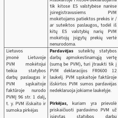
tik kitose ES valstybėse narėse
įsiregistravusiems PVM
mokėtojams patiektos prekės ir /
ar suteiktos paslaugos, todėl iš
kitų ES valstybių narių PVM
mokėtojų įsigytų prekių vertė
nenurodoma.
Lietuvos
Pardavėjas
suteiktų statybos
įmonė Lietuvoje
darbų apmokestinamąją vertę
PVM mokėtojui
(sumą be PVM), turi įtraukti tik į
teikia statybos
PVM deklaracijos FR0600 12
darbų paslaugas ir
laukelį. PVM sąskaitoje faktūroje
PVM sąskaitoje
išskirtos PVM sumos pardavėjas
faktūroje nurodo
nedeklaruoja jokiame laukelyje.
PVMĮ 96 str. 1 dalį,
Pirkėjas
, kuriam yra prievolė
t. y. PVM išskaito ir
priskaičiuoti pardavimo PVM už
sumoka pirkėjas
įsigytas statybos darbų