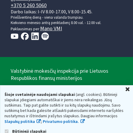
+370 5 260 5060
Darbo laikas: I-IV 8.00-17.00, V 8.00-15.45.
Prieššventinę dieną - viena valanda trumpiau.
Kiekvieno mėnesio antrą penktadienį 8.00 val. - 12.00 val.
Mano VMI
Paklausimas per
Valstybinė mokesčių inspekcija prie Lietuvos
Respublikos finansų ministerijos
U
Biudžetinė įstaiga. Juridinio asmens kodas — 188659752,
adresas: Vasario 16-osios g. 14, 01107 Vilnius, Lietuva, el.paštas:
Šioje svetainėje naudojami slapukai
(angl. cookies). Būtinieji
vmi@vmi.lt
, E. pristatymo dėžutės adresas 188659752
slapukai įdiegiami automatiškai ir jiems nėra reikalingas Jūsų
Duomenys apie Valstybinę mokesčių inspekciją prie Lietuvos
sutikimas. Taip pat galite sutikti ir su kitų slapukų naudojimu. Savo
Respublikos finansų ministerijos kaupiami ir saugomi Juridinių
sutikimą bet kada galėsite atšaukti pakeisdami interneto naršyklės
asmenų registre
nustatymus ir ištrindami įrašytus slapukus. Daugiau informacijos
Slapukų politika
;
Privatumo politika.
Būtinieji slapukai