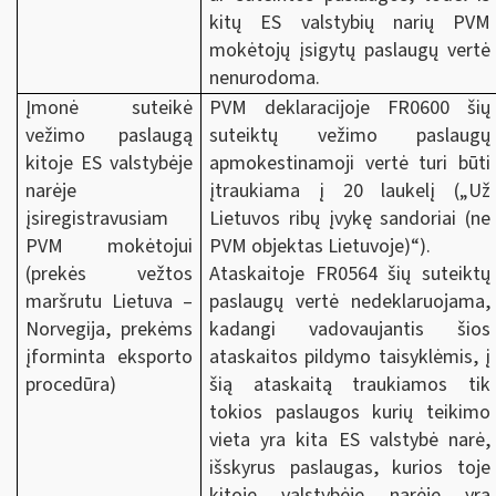
kitų ES valstybių narių PVM
mokėtojų įsigytų paslaugų vertė
nenurodoma.
Įmonė suteikė
PVM deklaracijoje FR0600 šių
vežimo paslaugą
suteiktų vežimo paslaugų
kitoje ES valstybėje
apmokestinamoji vertė turi būti
narėje
įtraukiama į 20 laukelį („Už
įsiregistravusiam
Lietuvos ribų įvykę sandoriai (ne
PVM mokėtojui
PVM objektas Lietuvoje)“).
(prekės vežtos
Ataskaitoje FR0564 šių suteiktų
maršrutu Lietuva –
paslaugų vertė nedeklaruojama,
Norvegija, prekėms
kadangi vadovaujantis šios
įforminta eksporto
ataskaitos pildymo taisyklėmis, į
procedūra)
šią ataskaitą traukiamos tik
tokios paslaugos kurių teikimo
vieta yra kita ES valstybė narė,
išskyrus paslaugas, kurios toje
kitoje valstybėje narėje yra