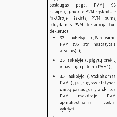
paslaugas pagal PVMĮ 96
straipsnį, gautoje PVM sąskaitoje
faktūroje išskirtą PVM sumą
pildydamas PVM deklaraciją turi
deklaruoti:
33 laukelyje („Pardavimo
PVM (96 str. nustatytais
atvejais)“);
25 laukelyje („Įsigytų prekių
ir paslaugų pirkimo PVM“);
35 laukelyje („Atskaitomas
PVM“), jei įsigytos statybos
darbų paslaugos yra skirtos
PVM mokėtojo PVM
apmokestinamai veiklai
vykdyti.