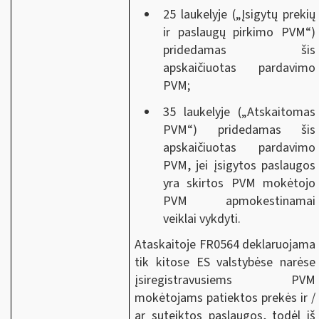
25 laukelyje („Įsigytų prekių
ir paslaugų pirkimo PVM“)
pridedamas šis
apskaičiuotas pardavimo
PVM;
35 laukelyje („Atskaitomas
PVM“) pridedamas šis
apskaičiuotas pardavimo
PVM, jei įsigytos paslaugos
yra skirtos PVM mokėtojo
PVM apmokestinamai
veiklai vykdyti.
Ataskaitoje FR0564 deklaruojama
tik kitose ES valstybėse narėse
įsiregistravusiems PVM
mokėtojams patiektos prekės ir /
ar suteiktos paslaugos, todėl iš