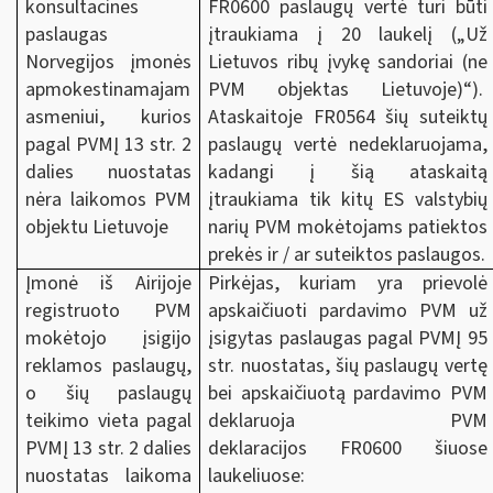
konsultacines
FR0600 paslaugų vertė turi būti
paslaugas
įtraukiama į 20 laukelį („Už
Norvegijos įmonės
Lietuvos ribų įvykę sandoriai (ne
apmokestinamajam
PVM objektas Lietuvoje)“).
asmeniui, kurios
Ataskaitoje FR0564 šių suteiktų
pagal PVMĮ 13 str. 2
paslaugų vertė nedeklaruojama,
dalies nuostatas
kadangi į šią ataskaitą
nėra laikomos PVM
įtraukiama tik kitų ES valstybių
objektu Lietuvoje
narių PVM mokėtojams patiektos
prekės ir / ar suteiktos paslaugos.
Įmonė iš Airijoje
Pirkėjas, kuriam yra prievolė
registruoto PVM
apskaičiuoti pardavimo PVM už
mokėtojo įsigijo
įsigytas paslaugas pagal PVMĮ 95
reklamos paslaugų,
str. nuostatas, šių paslaugų vertę
o šių paslaugų
bei apskaičiuotą pardavimo PVM
teikimo vieta pagal
deklaruoja PVM
PVMĮ 13 str. 2 dalies
deklaracijos FR0600 šiuose
nuostatas laikoma
laukeliuose: