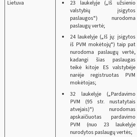
Lietuva
23 laukelyje („Iš užsienio
valstybių įsigytos
paslaugos“) nurodoma
paslaugų vertė;
24 laukelyje („Iš jų: įsigytos
iš PVM mokėtojų“) taip pat
nurodoma paslaugų vertė,
kadangi šias paslaugas
teikė kitoje ES valstybėje
narėje registruotas PVM
mokėtojas;
32 laukelyje („Pardavimo
PVM (95 str. nustatytais
atvejais)“) nurodomas
apskaičiuotas pardavimo
PVM (nuo 23 laukelyje
nurodytos paslaugų vertės;