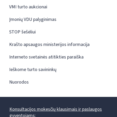
VMI turto aukcionai
Įmonių VDU palyginimas
STOP šešėliui
Krašto apsaugos ministerijos informacija
Interneto svetainės atitikties paraiška
Ieškome turto savininkų
Nuorodos
Konsultacijos mokesčių klausimais ir paslaugos
gyventojams: