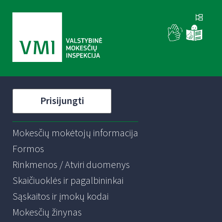
Prisijungti
Mokesčių mokėtojų informacija
Formos
Rinkmenos / Atviri duomenys
Skaičiuoklės ir pagalbininkai
Sąskaitos ir įmokų kodai
Mokesčių žinynas