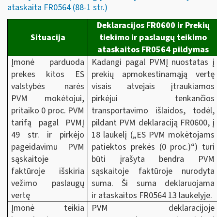
ataskaita FR0564 (88-1 str.)
Deklaracijos FR0600 ir Prekių
Situacija
tiekimo ir paslaugų teikimo
ataskaitos FR0564 pildymas
Įmonė parduoda
Kadangi pagal PVMĮ nuostatas į
prekes kitos ES
prekių apmokestinamąją vertę
valstybės narės
visais atvejais įtraukiamos
PVM mokėtojui,
pirkėjui tenkančios
pritaiko 0 proc. PVM
transportavimo išlaidos, todėl,
tarifą pagal PVMĮ
pildant PVM deklaraciją FR0600, į
49 str. ir pirkėjo
18 laukelį („ES PVM mokėtojams
pageidavimu PVM
patiektos prekės (0 proc.)“) turi
sąskaitoje
būti įrašyta bendra PVM
faktūroje išskiria
sąskaitoje faktūroje nurodyta
vežimo paslaugų
suma. Ši suma deklaruojama
vertę
ir ataskaitos FR0564 13 laukelyje.
Įmonė teikia
PVM deklaracijoje