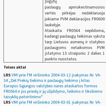
Įsigytų
paslaugų apmokestinamosios
vertės pirkėjas nedeklaruoja
jokiame PVM deklaracijos FR0600
laukelyje.
Ataskaita FR0564 nepildoma,
kadangi paslaugų teikimas vyksta
tarp Lietuvos asmenų ir statybos
paslaugoms netaikomos
PVM
įstatymo 13 straipsnio 2 dalies 1
punkto nuostatos.
Teises aktai
LRS
VMI prie FM viršininko 2004-03-12 įsakymas Nr. VA-
34 „Dėl Prekių tiekimo ir paslaugų teikimo į kitas
Europos Sąjungos valstybes nares ataskaitos formos
FR0564 ir jos priedų ir jų užpildymo, teikimo ir tikslinimo
taisyklių patvirtinimo“
LRS
VMI prie FM viršininko 2004-03-01 įsakymas Nr. VA-