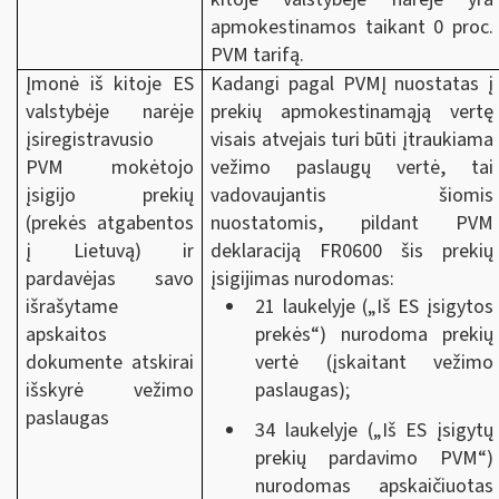
apmokestinamos taikant 0 proc.
PVM tarifą.
Įmonė iš kitoje ES
Kadangi pagal PVMĮ nuostatas į
valstybėje narėje
prekių apmokestinamąją vertę
įsiregistravusio
visais atvejais turi būti įtraukiama
PVM mokėtojo
vežimo paslaugų vertė, tai
įsigijo prekių
vadovaujantis šiomis
(prekės atgabentos
nuostatomis, pildant PVM
į Lietuvą) ir
deklaraciją FR0600 šis prekių
pardavėjas savo
įsigijimas nurodomas:
išrašytame
21 laukelyje („Iš ES įsigytos
apskaitos
prekės“) nurodoma prekių
dokumente atskirai
vertė (įskaitant vežimo
išskyrė vežimo
paslaugas);
paslaugas
34 laukelyje („Iš ES įsigytų
prekių pardavimo PVM“)
nurodomas apskaičiuotas