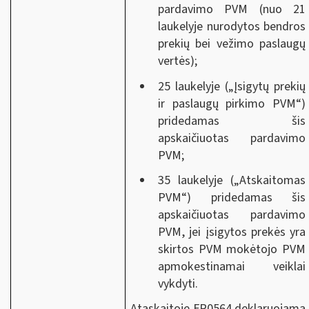
pardavimo PVM (nuo 21
laukelyje nurodytos bendros
prekių bei vežimo paslaugų
vertės);
25 laukelyje („Įsigytų prekių
ir paslaugų pirkimo PVM“)
pridedamas šis
apskaičiuotas pardavimo
PVM;
35 laukelyje („Atskaitomas
PVM“) pridedamas šis
apskaičiuotas pardavimo
PVM, jei įsigytos prekės yra
skirtos PVM mokėtojo PVM
apmokestinamai veiklai
vykdyti.
Ataskaitoje FR0564 deklaruojama