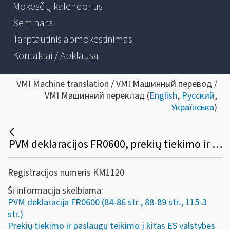
Mokesčių kalendorius
Seminarai
Tarptautinis apmokestinimas
Kontaktai / Apklausa
VMI Machine translation / VMI Машинный перевод /
VMI Машинний переклад (
English
,
Русский
,
Українська
)
PVM deklaracijos FR0600, prekių tiekimo ir paslaugų teikimo į kitas ES valstybes nares ataskaitos FR0564 pildymo pavyzdžiai
Registracijos numeris KM1120
Ši informacija skelbiama:
PVM deklaracija FR0600 (84-86 str., 88-89 str., 115-3
str.)
Prekių tiekimo ir paslaugų teikimo į kitas ES valstybes