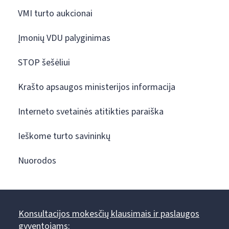
VMI turto aukcionai
Įmonių VDU palyginimas
STOP šešėliui
Krašto apsaugos ministerijos informacija
Interneto svetainės atitikties paraiška
Ieškome turto savininkų
Nuorodos
Konsultacijos mokesčių klausimais ir paslaugos
gyventojams: