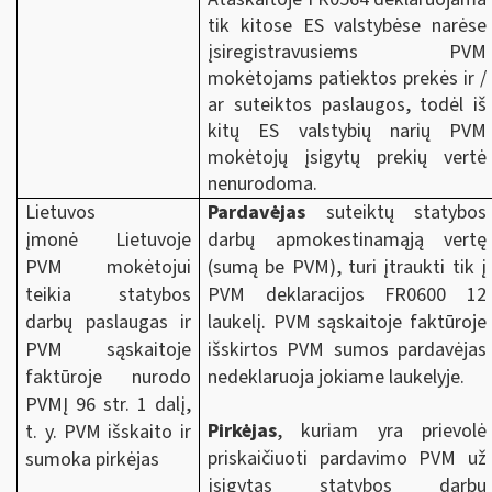
tik kitose ES valstybėse narėse
įsiregistravusiems PVM
mokėtojams patiektos prekės ir /
ar suteiktos paslaugos, todėl iš
kitų ES valstybių narių PVM
mokėtojų įsigytų prekių vertė
nenurodoma.
Lietuvos
Pardavėjas
suteiktų statybos
įmonė Lietuvoje
darbų apmokestinamąją vertę
PVM mokėtojui
(sumą be PVM), turi įtraukti tik į
teikia statybos
PVM deklaracijos FR0600 12
darbų paslaugas ir
laukelį. PVM sąskaitoje faktūroje
PVM sąskaitoje
išskirtos PVM sumos pardavėjas
faktūroje nurodo
nedeklaruoja jokiame laukelyje.
PVMĮ 96 str. 1 dalį,
Pirkėjas
, kuriam yra prievolė
t. y. PVM išskaito ir
priskaičiuoti pardavimo PVM už
sumoka pirkėjas
įsigytas statybos darbų