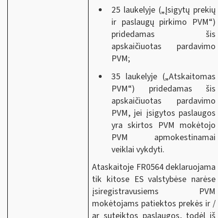
25 laukelyje („Įsigytų prekių
ir paslaugų pirkimo PVM“)
pridedamas šis
apskaičiuotas pardavimo
PVM;
35 laukelyje („Atskaitomas
PVM“) pridedamas šis
apskaičiuotas pardavimo
PVM, jei įsigytos paslaugos
yra skirtos PVM mokėtojo
PVM apmokestinamai
veiklai vykdyti.
Ataskaitoje FR0564 deklaruojama
tik kitose ES valstybėse narėse
įsiregistravusiems PVM
mokėtojams patiektos prekės ir /
ar suteiktos paslaugos, todėl iš