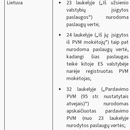
Lietuva
23 laukelyje („Iš užsienio
valstybių įsigytos
paslaugos“) nurodoma
paslaugų vertė;
24 laukelyje („Iš jų: įsigytos
iš PVM mokėtojų“) taip pat
nurodoma paslaugų vertė,
kadangi šias paslaugas
teikė kitoje ES valstybėje
narėje registruotas PVM
mokėtojas;
32 laukelyje („Pardavimo
PVM (95 str. nustatytais
atvejais)“) nurodomas
apskaičiuotas pardavimo
PVM (nuo 23 laukelyje
nurodytos paslaugų vertės;