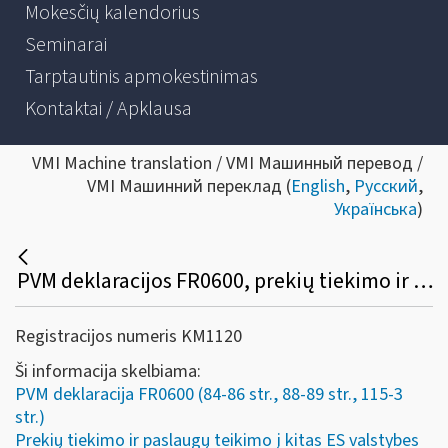
Mokesčių kalendorius
Seminarai
Tarptautinis apmokestinimas
Kontaktai / Apklausa
VMI Machine translation / VMI Машинный перевод /
VMI Машинний переклад (
English
,
Русский
,
Українська
)
PVM deklaracijos FR0600, prekių tiekimo ir paslaugų teikimo į kitas ES valstybes nares ataskaitos FR0564 pildymo pavyzdžiai
Registracijos numeris KM1120
Ši informacija skelbiama:
PVM deklaracija FR0600 (84-86 str., 88-89 str., 115-3
str.)
Prekių tiekimo ir paslaugų teikimo į kitas ES valstybes