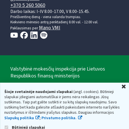
+370 5 260 5060
Darbo laikas: I-IV 8.00-17.00, V 8.00-15.45.
Prieššventinę dieną - viena valanda trumpiau.
Kiekvieno mėnesio antrą penktadienį 8.00 val. - 12.00 val.
Mano VMI
Paklausimas per
Valstybinė mokesčių inspekcija prie Lietuvos
Respublikos finansų ministerijos
U
Biudžetinė įstaiga. Juridinio asmens kodas — 188659752,
adresas: Vasario 16-osios g. 14, 01107 Vilnius, Lietuva, el.paštas:
Šioje svetainėje naudojami slapukai
(angl. cookies). Būtinieji
vmi@vmi.lt
, E. pristatymo dėžutės adresas 188659752
slapukai įdiegiami automatiškai ir jiems nėra reikalingas Jūsų
Duomenys apie Valstybinę mokesčių inspekciją prie Lietuvos
sutikimas. Taip pat galite sutikti ir su kitų slapukų naudojimu. Savo
Respublikos finansų ministerijos kaupiami ir saugomi Juridinių
sutikimą bet kada galėsite atšaukti pakeisdami interneto naršyklės
asmenų registre
nustatymus ir ištrindami įrašytus slapukus. Daugiau informacijos
Slapukų politika
;
Privatumo politika.
Būtinieji slapukai