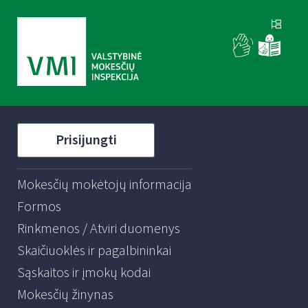
Prisijungti
Mokesčių mokėtojų informacija
Formos
Rinkmenos / Atviri duomenys
Skaičiuoklės ir pagalbininkai
Sąskaitos ir įmokų kodai
Mokesčių žinynas