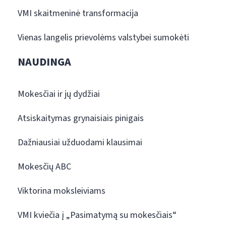
VMI skaitmeninė transformacija
Vienas langelis prievolėms valstybei sumokėti
NAUDINGA
Mokesčiai ir jų dydžiai
Atsiskaitymas grynaisiais pinigais
Dažniausiai užduodami klausimai
Mokesčių ABC
Viktorina moksleiviams
VMI kviečia į „Pasimatymą su mokesčiais“