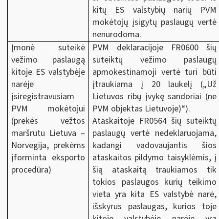
kitų ES valstybių narių PVM
mokėtojų įsigytų paslaugų vertė
nenurodoma.
Įmonė suteikė
PVM deklaracijoje FR0600 šių
vežimo paslaugą
suteiktų vežimo paslaugų
kitoje ES valstybėje
apmokestinamoji vertė turi būti
narėje
įtraukiama į 20 laukelį („Už
įsiregistravusiam
Lietuvos ribų įvykę sandoriai (ne
PVM mokėtojui
PVM objektas Lietuvoje)“).
(prekės vežtos
Ataskaitoje FR0564 šių suteiktų
maršrutu Lietuva –
paslaugų vertė nedeklaruojama,
Norvegija, prekėms
kadangi vadovaujantis šios
įforminta eksporto
ataskaitos pildymo taisyklėmis, į
procedūra)
šią ataskaitą traukiamos tik
tokios paslaugos kurių teikimo
vieta yra kita ES valstybė narė,
išskyrus paslaugas, kurios toje
kitoje valstybėje narėje yra