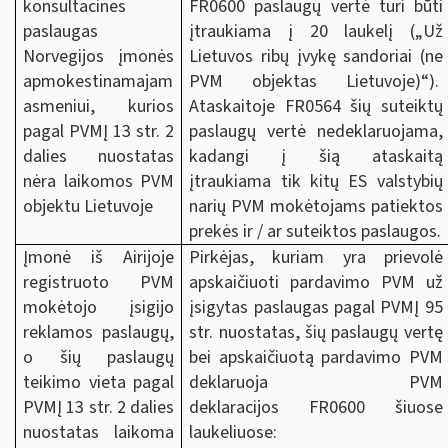
konsultacines
FR0600 paslaugų vertė turi būti
paslaugas
įtraukiama į 20 laukelį („Už
Norvegijos įmonės
Lietuvos ribų įvykę sandoriai (ne
apmokestinamajam
PVM objektas Lietuvoje)“).
asmeniui, kurios
Ataskaitoje FR0564 šių suteiktų
pagal PVMĮ 13 str. 2
paslaugų vertė nedeklaruojama,
dalies nuostatas
kadangi į šią ataskaitą
nėra laikomos PVM
įtraukiama tik kitų ES valstybių
objektu Lietuvoje
narių PVM mokėtojams patiektos
prekės ir / ar suteiktos paslaugos.
Įmonė iš Airijoje
Pirkėjas, kuriam yra prievolė
registruoto PVM
apskaičiuoti pardavimo PVM už
mokėtojo įsigijo
įsigytas paslaugas pagal PVMĮ 95
reklamos paslaugų,
str. nuostatas, šių paslaugų vertę
o šių paslaugų
bei apskaičiuotą pardavimo PVM
teikimo vieta pagal
deklaruoja PVM
PVMĮ 13 str. 2 dalies
deklaracijos FR0600 šiuose
nuostatas laikoma
laukeliuose: