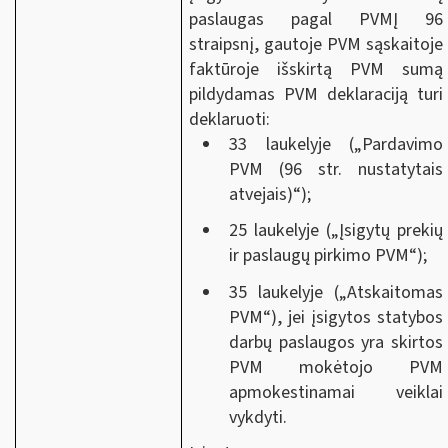
paslaugas pagal PVMĮ 96
straipsnį, gautoje PVM sąskaitoje
faktūroje išskirtą PVM sumą
pildydamas PVM deklaraciją turi
deklaruoti:
33 laukelyje („Pardavimo
PVM (96 str. nustatytais
atvejais)“);
25 laukelyje („Įsigytų prekių
ir paslaugų pirkimo PVM“);
35 laukelyje („Atskaitomas
PVM“), jei įsigytos statybos
darbų paslaugos yra skirtos
PVM mokėtojo PVM
apmokestinamai veiklai
vykdyti.