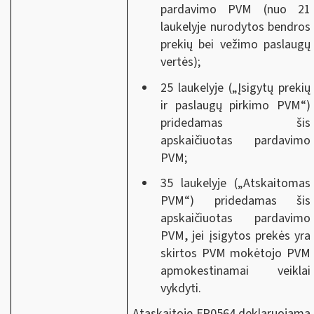
pardavimo PVM (nuo 21
laukelyje nurodytos bendros
prekių bei vežimo paslaugų
vertės);
25 laukelyje („Įsigytų prekių
ir paslaugų pirkimo PVM“)
pridedamas šis
apskaičiuotas pardavimo
PVM;
35 laukelyje („Atskaitomas
PVM“) pridedamas šis
apskaičiuotas pardavimo
PVM, jei įsigytos prekės yra
skirtos PVM mokėtojo PVM
apmokestinamai veiklai
vykdyti.
Ataskaitoje FR0564 deklaruojama