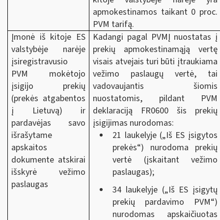
apmokestinamos taikant 0 proc.
PVM tarifą.
Įmonė iš kitoje ES
Kadangi pagal PVMĮ nuostatas į
valstybėje narėje
prekių apmokestinamąją vertę
įsiregistravusio
visais atvejais turi būti įtraukiama
PVM mokėtojo
vežimo paslaugų vertė, tai
įsigijo prekių
vadovaujantis šiomis
(prekės atgabentos
nuostatomis, pildant PVM
į Lietuvą) ir
deklaraciją FR0600 šis prekių
pardavėjas savo
įsigijimas nurodomas:
išrašytame
21 laukelyje („Iš ES įsigytos
apskaitos
prekės“) nurodoma prekių
dokumente atskirai
vertė (įskaitant vežimo
išskyrė vežimo
paslaugas);
paslaugas
34 laukelyje („Iš ES įsigytų
prekių pardavimo PVM“)
nurodomas apskaičiuotas