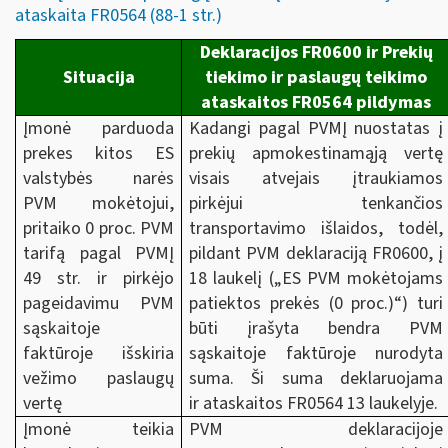
ataskaita FR0564 (88-1 str.)
Deklaracijos FR0600 ir Prekių
Situacija
tiekimo ir paslaugų teikimo
ataskaitos FR0564 pildymas
Įmonė parduoda
Kadangi pagal PVMĮ nuostatas į
prekes kitos ES
prekių apmokestinamąją vertę
valstybės narės
visais atvejais įtraukiamos
PVM mokėtojui,
pirkėjui tenkančios
pritaiko 0 proc. PVM
transportavimo išlaidos, todėl,
tarifą pagal PVMĮ
pildant PVM deklaraciją FR0600, į
49 str. ir pirkėjo
18 laukelį („ES PVM mokėtojams
pageidavimu PVM
patiektos prekės (0 proc.)“) turi
sąskaitoje
būti įrašyta bendra PVM
faktūroje išskiria
sąskaitoje faktūroje nurodyta
vežimo paslaugų
suma. Ši suma deklaruojama
vertę
ir ataskaitos FR0564 13 laukelyje.
Įmonė teikia
PVM deklaracijoje